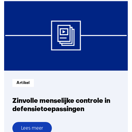
Voorspellende
AI
maakt
straks
preventieve
zorg
mogelijk
Informatietype:
Artikel
Zinvolle menselijke controle in
defensietoepassingen
Lees meer