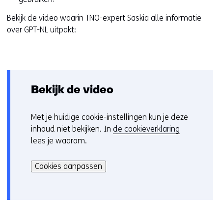
Bekijk de video waarin TNO-expert Saskia alle informatie
over GPT-NL uitpakt:
Bekijk de video
Met je huidige cookie-instellingen kun je deze
C
inhoud niet bekijken. In
de cookieverklaring
o
lees je waarom.
o
Hier
k
kan
i
Cookies aanpassen
het
e
gebruik
v
van
o
cookies
o