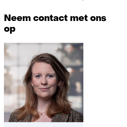
Neem contact met ons
op
Sla
navigatie
over
(Neem
contact
met
ons
op)