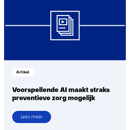
AI
Informatietype:
Artikel
Voorspellende AI maakt straks
preventieve zorg mogelijk
Lees meer
over