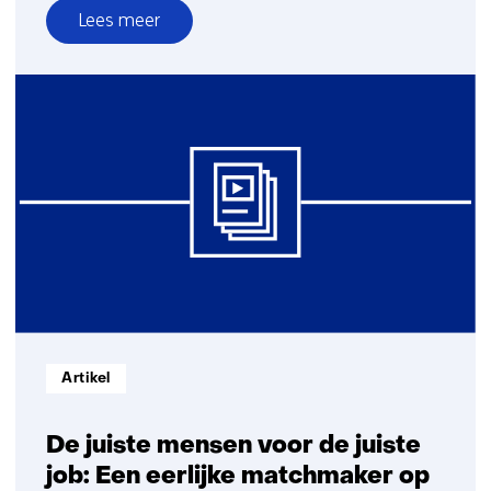
Lees meer
over
Bodemdaling:
AI
brengt
onderliggende
oorzaken
in
kaart
Informatietype:
Artikel
De juiste mensen voor de juiste
job: Een eerlijke matchmaker op