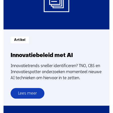
20
Informatietype:
Artikel
Innovatiebeleid met AI
Innovatietrends sneller identificeren? TNO, CBS en
Innovatiespotter onderzoeken momenteel nieuwe
AI technieken om hiervoor in te zetten.
Lees meer
over
Innovatiebeleid
met