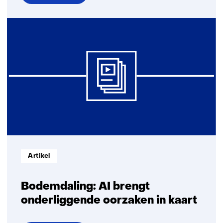
over
Zinvolle
menselijke
controle
in
defensietoepassingen
Informatietype:
Artikel
Bodemdaling: AI brengt
onderliggende oorzaken in kaart