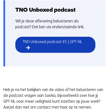
op
r
deze
k
TNO Unboxed podcast
website
e
worden
u
Wil je deze aflevering beluisteren als
toegestaan
r
podcast? Dat kan via onderstaande link.
of
w
geweigerd.
i
TNO Unboxed podcast #1 | GPT-NL
j
z
i
g
e
n
Heb je na het bekijken van de video of het beluisteren van
de podcast vragen aan Saskia, bijvoorbeeld over hoe jij
GPT-NL voor meer veiligheid kunt inzetten op jouw werk?
Aarzel dan niet om contact met haar op te nemen.