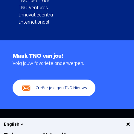
TNO Fast Track
TNO Ventures
Innovatiecentra
Internationaal
Terug
naar
Maak TNO van jou!
navigatie
Volg jouw favoriete onderwerpen.
(Hoofdnavigatie)
Creëer je eigen TNO Nieuws
English