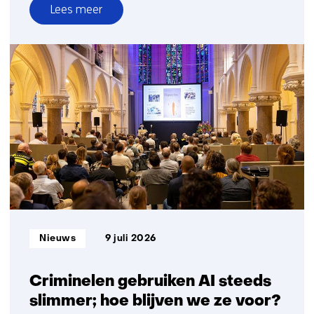
Lees meer
over
Onderzoek
naar
omgang
risico’s
hitte
en
zon
in
Nederlandse
bouw-
en
infrasector
Informatietype:
Nieuws
9 juli 2026
gestart
Criminelen gebruiken AI steeds
slimmer; hoe blijven we ze voor?