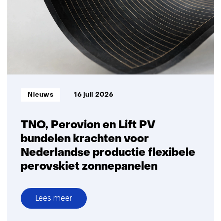
batterijen
in
Nederland:
grote
ambities,
kleine
volumes
Informatietype:
Nieuws
16 juli 2026
TNO, Perovion en Lift PV
bundelen krachten voor
Nederlandse productie flexibele
perovskiet zonnepanelen
Lees meer
over