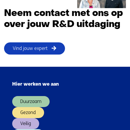
Neem contact met ons op
over jouw R&D uitdaging
Vind jouw expert
Sla
navigatie
Hier werken we aan
over
(Hoofdnavigatie)
Duurzaam
Gezond
Veilig