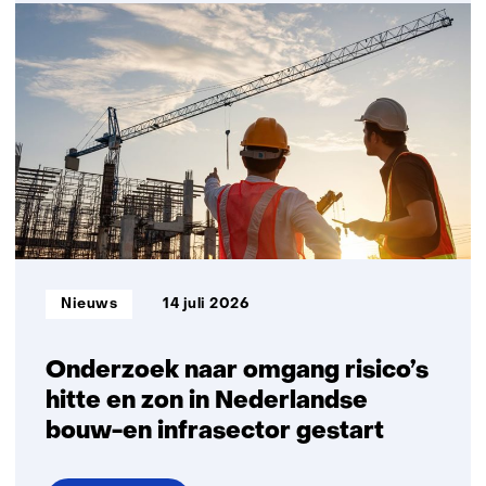
TNO,
Perovion
en
Lift
PV
bundelen
krachten
voor
Nederlandse
productie
flexibele
perovskiet
Informatietype:
Nieuws
14 juli 2026
zonnepanelen
Onderzoek naar omgang risico’s
hitte en zon in Nederlandse
bouw-en infrasector gestart