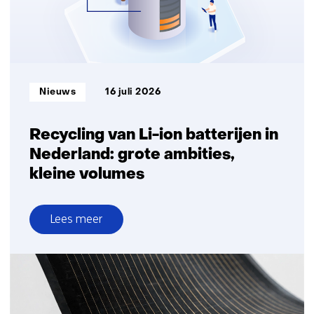
logistiek
Informatietype:
Nieuws
16 juli 2026
Recycling van Li-ion batterijen in
Nederland: grote ambities,
kleine volumes
Lees meer
over
Recycling
van
Li-
ion