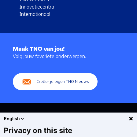
Innovatiecentra
Internationaal
Terug
naar
Maak TNO van jou!
navigatie
Volg jouw favoriete onderwerpen.
(Hoofdnavigatie)
Creëer je eigen TNO Nieuws
English
Privacy on this site