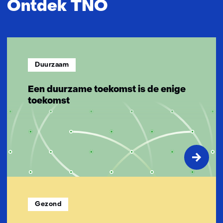
Ontdek TNO
n
n
o
v
a
Duurzaam
t
i
Een duurzame toekomst is de enige
e
toekomst
v
e
o
p
l
o
s
s
i
Gezond
n