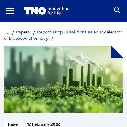
Skip
to
the
content
Home
Papers
Report: Drop-in solutions as an accelerator
Rapport:
of biobased chemistry
Drop-
in
oplossingen
als
versneller
van
biobased
chemie
Informatietype:
Paper
17 February 2026