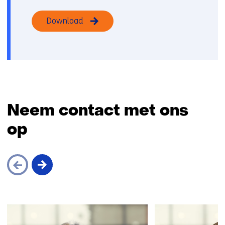
Download
Neem contact met ons
op
Skip
navigation
(Neem