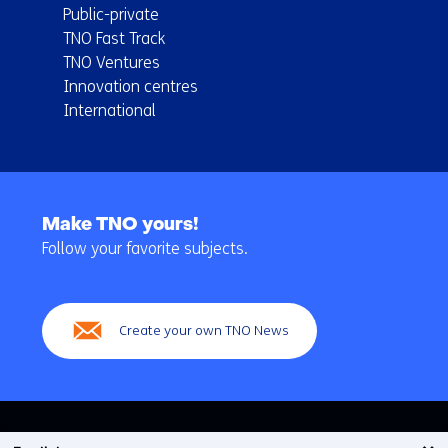
Public-private
TNO Fast Track
TNO Ventures
Innovation centres
International
Back
to
Make TNO yours!
navigation
Follow your favorite subjects.
(Main
navigation)
Create your own TNO News