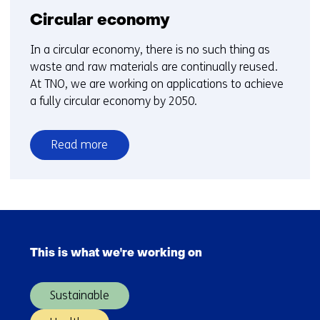
Circular economy
In a circular economy, there is no such thing as
waste and raw materials are continually reused.
At TNO, we are working on applications to achieve
a fully circular economy by 2050.
Read more
over
Circular
economy
Skip
navigation
This is what we're working on
(Main
navigation)
Sustainable