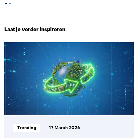
Back
to
Laat je verder inspireren
navigation
(Neem
1
contact
resultaat
met
ons
op)
Informatietype:
Trending
17 March 2026