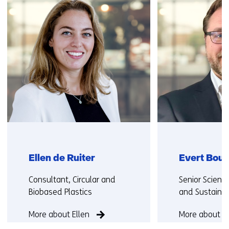
contact
met
ons
op)
Ellen de Ruiter
Evert Bou
Functie:
Functie:
Consultant, Circular and
Senior Scientis
Biobased Plastics
and Sustainab
More about Ellen
More about E