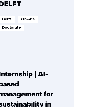
DELFT
werklocatie:
werkenopafstand:
Delft
On-site
opleidingsniveau:
Doctorate
Internship | AI-
based
management for
sustainability in