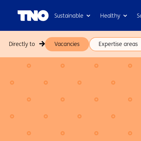
Sustainable
Healthy
S
Directly to
Vacancies
Expertise areas