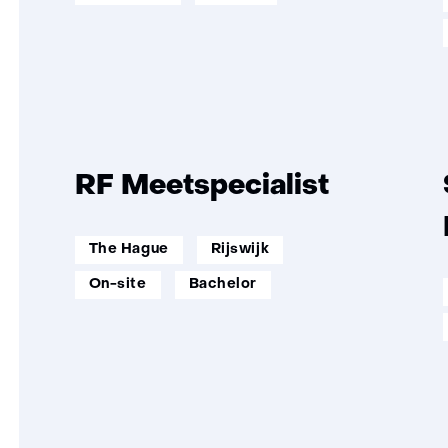
RF Meetspecialist
werklocatie:
The Hague
Rijswijk
werkenopafstand:
opleidingsniveau:
On-site
Bachelor