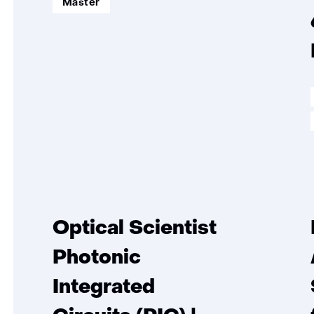
opleidingsniveau:
Master
Optical Scientist
Photonic
Integrated