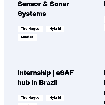
Sensor & Sonar
Systems
werklocatie:
werkenopafstand:
The Hague
Hybrid
opleidingsniveau:
Master
Internship | eSAF
hub in Brazil
werklocatie:
werkenopafstand:
The Hague
Hybrid