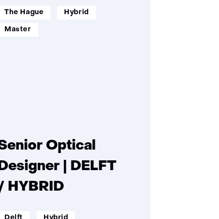
werklocatie:
werkenopafstand:
The Hague
Hybrid
opleidingsniveau:
Master
Senior Optical
Designer | DELFT
/ HYBRID
werklocatie:
werkenopafstand:
Delft
Hybrid