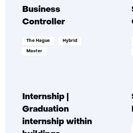
Business
Controller
werklocatie:
werkenopafstand:
The Hague
Hybrid
opleidingsniveau:
Master
Internship |
Graduation
internship within