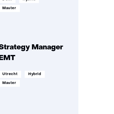
opleidingsniveau:
Master
Strategy Manager
EMT
werklocatie:
werkenopafstand:
Utrecht
Hybrid
opleidingsniveau:
Master