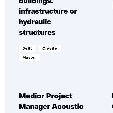
buildings,
infrastructure or
hydraulic
structures
werklocatie:
werkenopafstand:
Delft
On-site
opleidingsniveau:
Master
Medior Project
Manager Acoustic