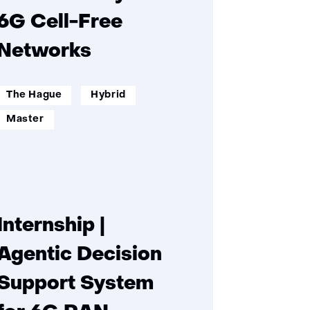
6G Cell-Free
Networks
werklocatie:
werkenopafstand:
The Hague
Hybrid
opleidingsniveau:
Master
Internship |
Agentic Decision
Support System