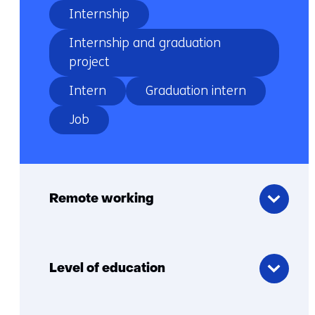
Internship
Internship and graduation
project
Intern
Graduation intern
Job
Remote
working
Remote working
Level of
education
Level of education
Job