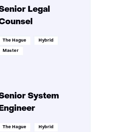
Senior Legal
Counsel
werklocatie:
werkenopafstand:
The Hague
Hybrid
opleidingsniveau:
Master
Senior System
Engineer
werklocatie:
werkenopafstand:
The Hague
Hybrid