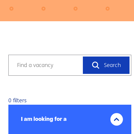
Vrij
Find
Search
zoeken
a
vacancy
0 filters
Facetten
I am
looking
I am looking for a
for a