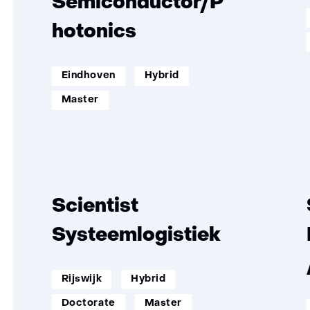
Semiconductor/P
hotonics
werklocatie:
werkenopafstand:
Eindhoven
Hybrid
opleidingsniveau:
Master
Scientist
Systeemlogistiek
werklocatie:
werkenopafstand:
Rijswijk
Hybrid
opleidingsniveau:
Doctorate
Master