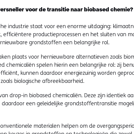
ersneller voor de transitie naar biobased chemie?
 industrie staat voor een enorme uitdaging: klimaatneu
 efficiëntere productieprocessen en het sluiten van m
rnieuwbare grondstoffen een belangrijke rol.
aken plaats voor hernieuwbare alternatieven zoals bio
ed chemicaliën spelen hierin een belangrijke rol: zij b
efficiënt, kunnen daardoor energiezuinig worden gepr
, zoals biologische afbreekbaarheid.
 van drop-in biobased chemicaliën. Deze zijn identiek aa
aardoor een geleidelijke grondstoffentransitie mogeli
onventionele materialen helpen om de overgangsperi