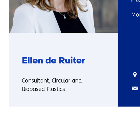
Mor
Ellen de Ruiter
Sta
Functie:
Consultant, Circular and
Ema
Biobased Plastics
More
about
Ellen