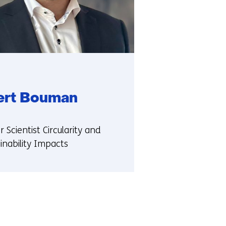
ert Bouman
ie:
r Scientist Circularity and
inability Impacts
t