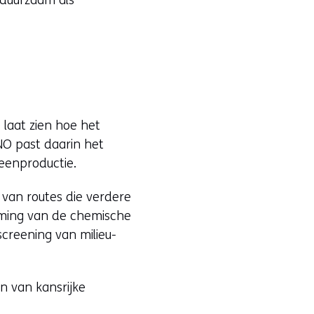
 duurzaam als
laat zien hoe het
O past daarin het
eenproductie.
 van routes die verdere
aming van de chemische
creening van milieu-
en van kansrijke