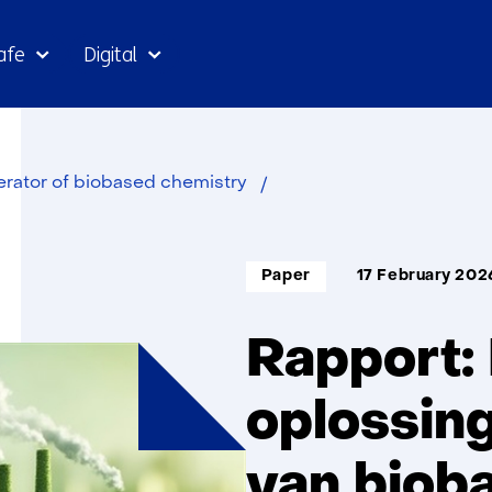
Skip
afe
Digital
to
the
content
Rapport:
lerator of biobased chemistry
Drop-
in
Informatietype:
oplossingen
Paper
17 February 202
als
versneller
Rapport:
van
biobased
oplossing
chemie
van biob