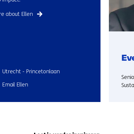
e about Ellen
Ev
ndplaats:
Utrecht - Princetonlaan
Funct
Senio
il:
Email Ellen
Susta
More
abou
Evert
Back
to
navigation