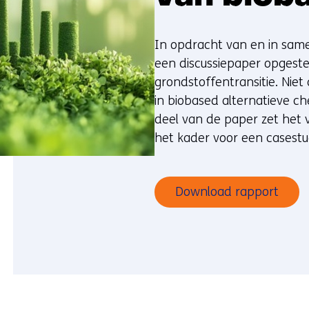
In opdracht van en in sam
een discussiepaper opgestel
grondstoffentransitie. Niet
in biobased alternatieve ch
deel van de paper zet het v
het kader voor een casestu
Download rapport