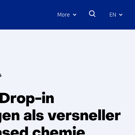
More
EN
Geselecte
taal:
6
 Drop-in
en als versneller
ased chemie