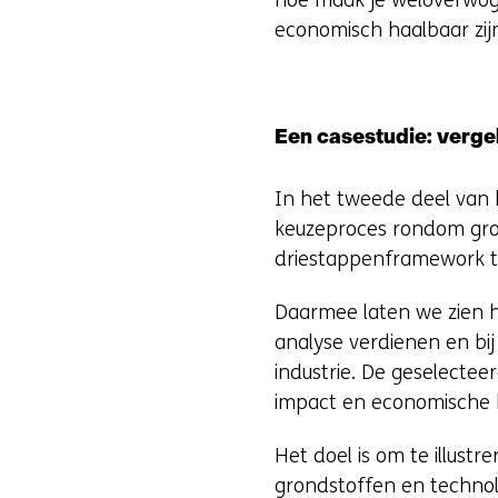
hoe maak je weloverwoge
economisch haalbaar zij
Een casestudie: vergel
In het tweede deel van 
keuzeproces rondom gro
driestappenframework to
Daarmee laten we zien ho
analyse verdienen en bi
industrie. De geselectee
impact en economische 
Het doel is om te illust
grondstoffen en technol