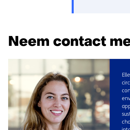
Neem contact me
Ell
cir
con
env
app
sus
cha
int