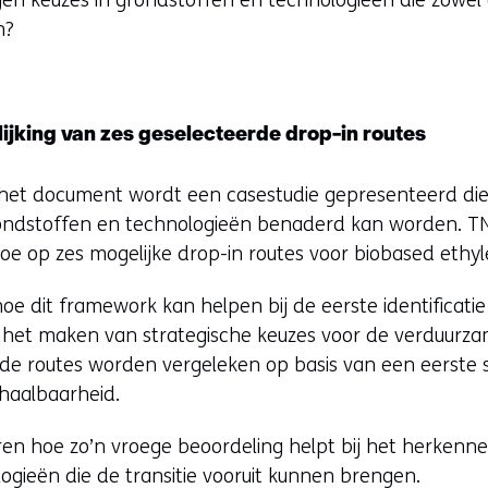
n keuzes in grondstoffen en technologieën die zowel
n?
ijking van zes geselecteerde drop-in routes
het document wordt een casestudie gepresenteerd die 
ndstoffen en technologieën benaderd kan worden. TN
e op zes mogelijke drop-in routes voor biobased ethyl
e dit framework kan helpen bij de eerste identificatie
j het maken van strategische keuzes voor de verduurz
rde routes worden vergeleken op basis van een eerste s
haalbaarheid.
reren hoe zo’n vroege beoordeling helpt bij het herkenn
ogieën die de transitie vooruit kunnen brengen.