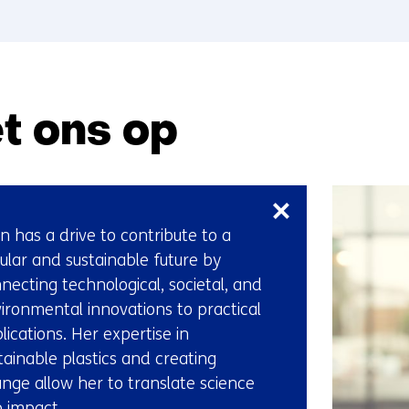
t ons op
Skip
navigation
(Neem
en has a drive to contribute to a
contact
cular and sustainable future by
met
necting technological, societal, and
ons
ironmental innovations to practical
op)
lications. Her expertise in
tainable plastics and creating
nge allow her to translate science
o impact.