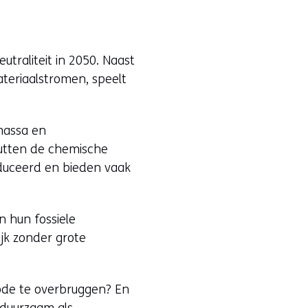
traliteit in 2050. Naast
ateriaalstromen, speelt
massa en
enutten de chemische
oduceerd en bieden vaak
n hun fossiele
jk zonder grote
ode te overbruggen? En