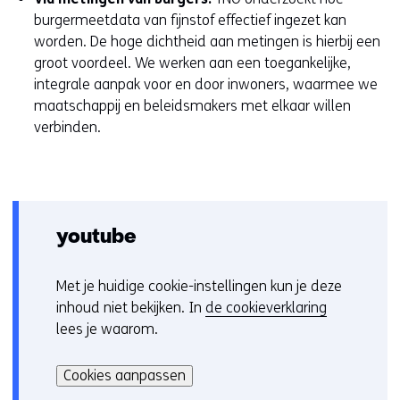
n
burgermeetdata van fijnstof effectief ingezet kan
t
worden. De hoge dichtheid aan metingen is hierbij een
i
groot voordeel. We werken aan een toegankelijke,
n
integrale aanpak voor en door inwoners, waarmee we
n
maatschappij en beleidsmakers met elkaar willen
i
verbinden.
e
u
w
v
e
youtube
n
s
Met je huidige cookie-instellingen kun je deze
C
t
inhoud niet bekijken. In
de cookieverklaring
o
e
lees je waarom.
o
r
Hier
k
)
kan
i
Cookies aanpassen
(
het
e