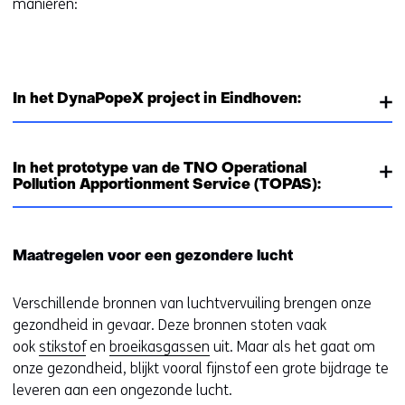
manieren:
r
e
w
e
b
In het DynaPopeX project in Eindhoven:
s
i
t
In het prototype van de TNO Operational
e
Pollution Apportionment Service (TOPAS):
)
Maatregelen voor een gezondere lucht
Verschillende bronnen van luchtvervuiling brengen onze
gezondheid in gevaar. Deze bronnen stoten vaak
ook
stikstof
en
broeikasgassen
uit. Maar als het gaat om
onze gezondheid, blijkt vooral fijnstof een grote bijdrage te
leveren aan een ongezonde lucht.