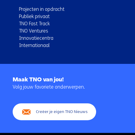
Projecten in opdracht
Publiek privaat
TNO Fast Track
TNO Ventures
Innovatiecentra
Internationaal
Terug
naar
Maak TNO van jou!
navigatie
Volg jouw favoriete onderwerpen.
(Hoofdnavigatie)
Creëer je eigen TNO Nieuws