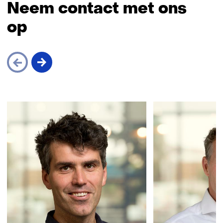
Neem contact met ons
op
Sla
navigatie
over
(Neem
contact
met
ons
op)