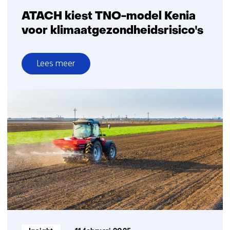
impact
ATACH kiest TNO-model Kenia
voor klimaatgezondheidsrisico's
Lees meer
over
ATACH
kiest
TNO-
model
Kenia
voor
klimaatgezondheidsrisico's
Informatietype: