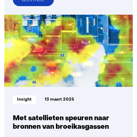
over
Een
vernieuwende
kijk
op
fijnstof
Informatietype:
Insight
13 maart 2025
Met satellieten speuren naar
bronnen van broeikasgassen