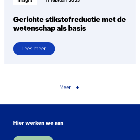
Insight
11 februari 2025
Gerichte stikstofreductie met de
wetenschap als basis
Lees meer
over
Gerichte
stikstofreductie
met
de
Meer
wetenschap
als
basis
Sla
navigatie
Hier werken we aan
over
(Hoofdnavigatie)