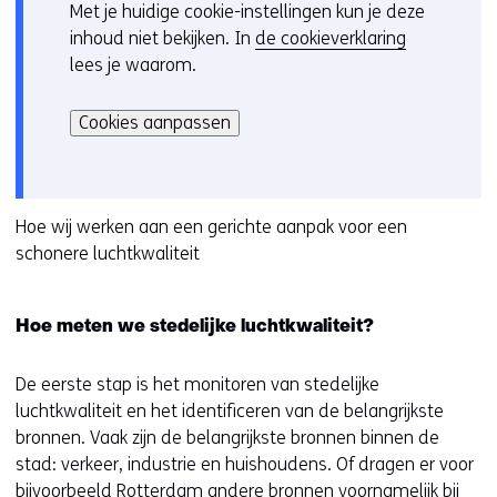
Met je huidige cookie-instellingen kun je deze
C
inhoud niet bekijken. In
de cookieverklaring
o
lees je waarom.
o
Hier
k
kan
i
Cookies aanpassen
het
e
gebruik
v
van
o
cookies
Hoe wij werken aan een gerichte aanpak voor een
o
op
schonere luchtkwaliteit
r
deze
k
website
e
Hoe meten we stedelijke luchtkwaliteit?
worden
u
toegestaan
r
of
De eerste stap is het monitoren van stedelijke
w
geweigerd.
luchtkwaliteit en het identificeren van de belangrijkste
i
bronnen. Vaak zijn de belangrijkste bronnen binnen de
j
stad: verkeer, industrie en huishoudens. Of dragen er voor
z
bijvoorbeeld Rotterdam andere bronnen voornamelijk bij
i