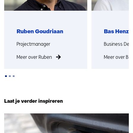
Ruben Goudriaan
Bas Henzi
Functie:
Functie:
Projectmanager
Business Deve
Meer over Ruben
Meer over Ba
Terug
naar
Laat je verder inspireren
navigatie
(Neem
22
contact
resultaten,
met
getoond