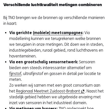
Verschillende luchtkwaliteit metingen combineren
Bij TNO brengen we de bronnen op verschillende manieren
in kaart:
Via gerichte
(mobiele) meetcampagnes
:
Via
modellering kunnen we terugrekenen welke bronnen
we terugzien in onze metingen. Dit doen we in steden,
industriegebieden, ruraal gebied, rond luchthavens en
haventerreinen.
Via een grootschalig sensornetwerk:
Sensoren
bieden een steeds interessanter alternatief om
fijnstof
, ultrafijnstof en gassen in detail per locatie te
meten.
Zo werken wij samen met een groot consortium aan
(
het
Regionaal Meetnet Zuidoost-Brabant
. Naast het
o
stedelijk gebied hebben we uitgebreide ervaring met
p
inzet van sensoren in het industrieel domein.
e
Via metingen van burgers:
TNO onderzoekt hoe