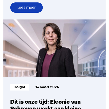
Lees meer
over
Met
satellieten
speuren
naar
bronnen
van
broeikasgassen
Informatietype:
Insight
13 maart 2025
Dit is onze tijd: Eleonie van