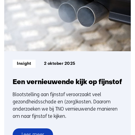
ons
1
op)
t/m
5
Informatietype:
Insight
2 oktober 2025
Een vernieuwende kijk op fijnstof
Blootstelling aan fijnstof veroorzaakt veel
gezondheidsschade en (zorg)kosten. Daarom
onderzoeken we bij TNO vernieuwende manieren
om naar fijnstof te kijken.
Lees meer