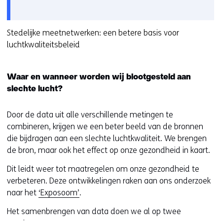
v
gebruik
v
e
van
o
r
cookies
Stedelijke meetnetwerken: een betere basis voor
o
w
op
luchtkwaliteitsbeleid
r
i
deze
k
j
website
e
s
Waar en wanneer worden wij blootgesteld aan
worden
u
t
slechte lucht?
toegestaan
r
n
of
w
a
geweigerd.
Door de data uit alle verschillende metingen te
i
a
combineren, krijgen we een beter beeld van de bronnen
j
r
die bijdragen aan een slechte luchtkwaliteit. We brengen
z
e
de bron, maar ook het effect op onze gezondheid in kaart.
i
e
g
n
Dit leidt weer tot maatregelen om onze gezondheid te
e
a
verbeteren. Deze ontwikkelingen raken aan ons onderzoek
n
n
naar het
‘Exposoom’
.
d
Het samenbrengen van data doen we al op twee
e