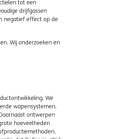
tielen tot een
evoudige drijfgassen
 negatief effect op de
ppen. Wij onderzoeken en
oductontwikkeling. We
seerde wapensystemen.
. Daarnaast ontwerpen
lgrote hoeveelheden
stofproductiemethoden.