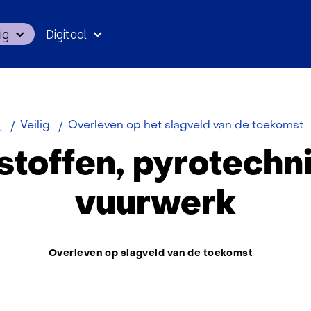
Ga
ig
Digitaal
naar
inhoud
Veilig
Overleven op het slagveld van de toekomst
toffen, pyrotechn
vuurwerk
Thema:
Overleven op slagveld van de toekomst