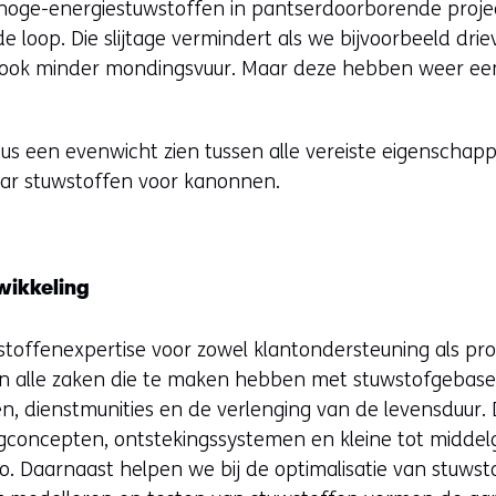
n hoge-energiestuwstoffen in pantserdoorborende projec
 de loop. Die slijtage vermindert als we bijvoorbeeld dri
 ook minder mondingsvuur. Maar deze hebben weer een
dus een evenwicht zien tussen alle vereiste eigenscha
aar stuwstoffen voor kanonnen.
wikkeling
toffenexpertise voor zowel klantondersteuning als pr
in alle zaken die te maken hebben met stuwstofgeba
en, dienstmunities en de verlenging van de levensduur
gconcepten, ontstekingssystemen en kleine tot midde
ilo. Daarnaast helpen we bij de optimalisatie van stuw