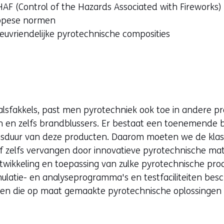
AF (Control of the Hazards Associated with Fireworks)
ropese normen
euvriendelijke pyrotechnische composities
lsfakkels, past men pyrotechniek ook toe in andere pro
n en zelfs brandblussers. Er bestaat een toenemende b
vensduur van deze producten. Daarom moeten we de kla
f zelfs vervangen door innovatieve pyrotechnische mat
ntwikkeling en toepassing van zulke pyrotechnische pr
atie- en analyseprogramma's en testfaciliteiten besc
lanten die op maat gemaakte pyrotechnische oplossingen