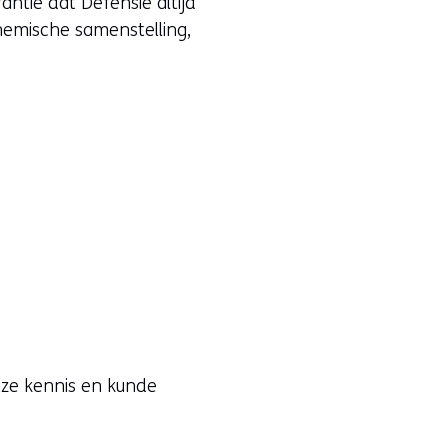
ntie dat Defensie altijd
chemische samenstelling,
nze kennis en kunde