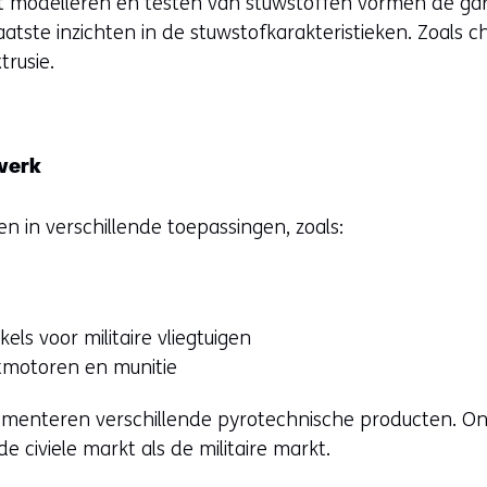
et modelleren en testen van stuwstoffen vormen de gara
aatste inzichten in de stuwstofkarakteristieken. Zoals 
trusie.
werk
n in verschillende toepassingen, zoals:
els voor militaire vliegtuigen
tmotoren en munitie
ementeren verschillende pyrotechnische producten. O
e civiele markt als de militaire markt.