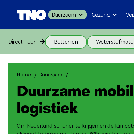
Duurzaam
Gezond
Veil
Direct naar
Batterijen
Waterstofmoto
Mobiliteit
Home
Duurzaam
en
Duurzame mobili
logistiek
logistiek
Om Nederland schoner te krijgen en de klimaatdo