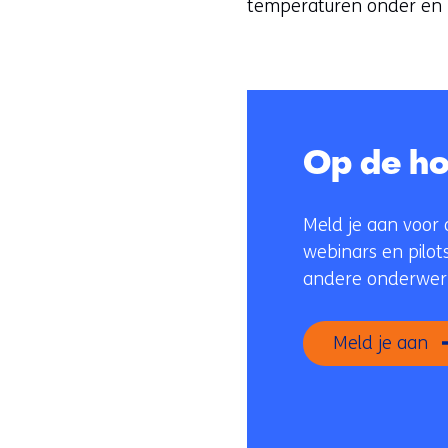
temperaturen onder en b
Op de ho
Meld je aan voor 
webinars en pilots
andere onderwerp
Meld je aan