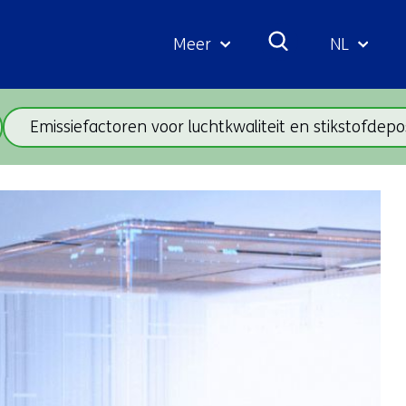
Meer
NL
Geselecte
taal:
Emissiefactoren voor luchtkwaliteit en stikstofdepos