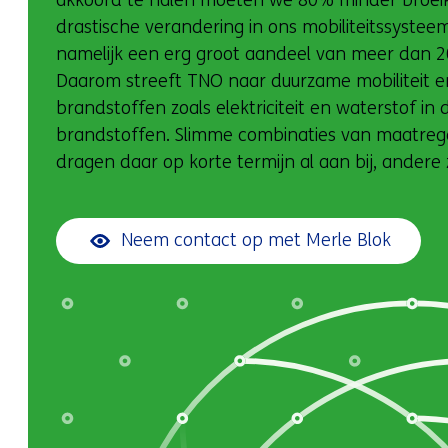
akkoord te halen moeten we 80% minder broeika
drastische verandering in ons mobiliteitssyste
namelijk een erg groot aandeel van meer dan 20
Daarom streeft TNO naar duurzame mobiliteit en
brandstoffen zoals elektriciteit en waterstof in
brandstoffen. Slimme combinaties van maatreg
dragen daar op korte termijn al aan bij, andere
Neem contact op met Merle Blok