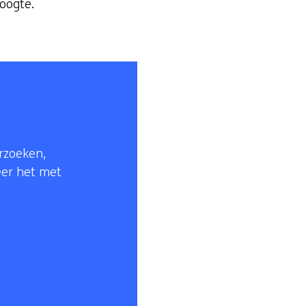
oogte.
erzoeken,
neer het met