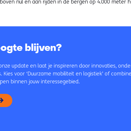
oven nul en aan rijden in de bergen op 4.000 meter h
ogte blijven?
onze update en laat je inspireren door innovaties, ond
. Kies voor ‘Duurzame mobiliteit en logistiek’ of combi
en binnen jouw interessegebied.