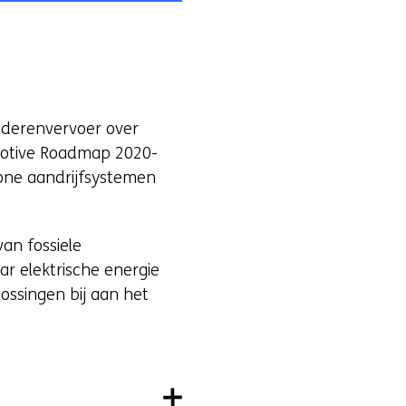
oederenvervoer over
motive Roadmap 2020-
one aandrijfsystemen
an fossiele
r elektrische energie
ossingen bij aan het