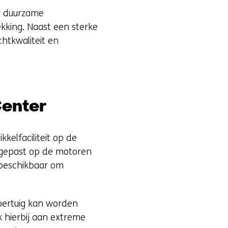
r duurzame
king. Naast een sterke
htkwaliteit en
enter
elfaciliteit op de
egepast op de motoren
t beschikbaar om
oertuig kan worden
hierbij aan extreme