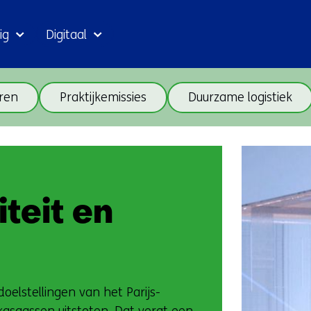
Ga
ig
Digitaal
naar
inhoud
Sla
ren
Praktijkemissies
Duurzame logistiek
navigatie
over
(onderwerpen
Terug
onder
naar
thema
navigatie
Mobiliteit
(onderwerpen
teit en
en
onder
logistiek)
thema
Mobiliteit
en
elstellingen van het Parijs-
logistiek)