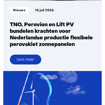
Informatietype:
Nieuws
16 juli 2026
TNO, Perovion en Lift PV
bundelen krachten voor
Nederlandse productie flexibele
perovskiet zonnepanelen
Lees meer
over
TNO,
Perovion
en
Lift
PV
bundelen
krachten