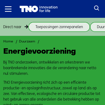
Ga
naar
inhoud
Sla
Direct naar
Toepassingen zonnepanelen
Duur
navigatie
over
(onderwerpen
Terug
Energievoorziening
Home
Duurzaam
onder
naar
Energievoorziening
thema
navigatie
Energievoorziening)
(onderwerpen
Bij TNO onderzoeken, ontwikkelen en orkestreren we
onder
baanbrekende innovaties die de verandering naar netto
thema
nul stimuleren.
Energievoorziening)
TNO Energievoorziening richt zich op een efficiënte
productie- en opslaginfrastructuur, zowel op land als op
zee. Van effectieve, ecologische en circulaire productie tot
het gebruik van alle onderdelen die betrekking hebben op
wind- en zonne-energie.