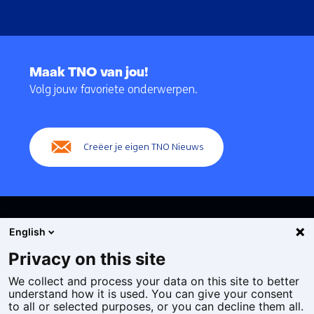
Terug
naar
Maak TNO van jou!
navigatie
Volg jouw favoriete onderwerpen.
(Hoofdnavigatie)
Creëer je eigen TNO Nieuws
English
Privacy on this site
We collect and process your data on this site to better
Cookies
understand how it is used. You can give your consent
Privacy statement
to all or selected purposes, or you can decline them all.