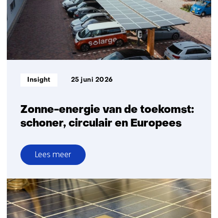
Informatietype:
Insight
25 juni 2026
Zonne-energie van de toekomst:
schoner, circulair en Europees
Lees meer
over
Zonne-
energie
van
de