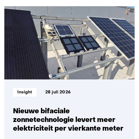
129
resultaten,
getoond
1
t/m
5
Informatietype:
Insight
28 juli 2026
Nieuwe bifaciale
zonnetechnologie levert meer
elektriciteit per vierkante meter