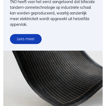
TNO heeft voor het eerst aangetoond dat bifaciale
tandem-zonnetechnologie op industriële schaal
kan worden geproduceerd, waarbij aanzienlijk
meer elektriciteit wordt opgewekt uit hetzelfde
oppervlak.
Lees meer
over
Nieuwe
bifaciale
zonnetechnologie
levert
meer
elektriciteit
per
vierkante
meter