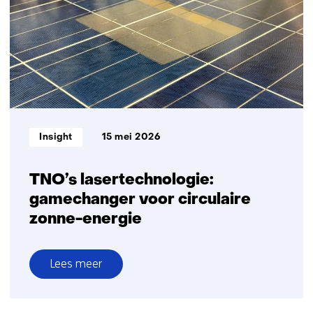
toekomst:
schoner,
circulair
en
Europees
Informatietype:
Insight
15 mei 2026
TNO’s lasertechnologie:
gamechanger voor circulaire
zonne-energie
Lees meer
over
TNO’s