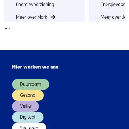
Energievoorziening
Energievoorzi
Meer over Mark
Meer over Ja
Terug
naar
Sla
navigatie
navigatie
(Neem
Hier werken we aan
over
contact
(Hoofdnavigatie)
met
Duurzaam
ons
op)
Gezond
Veilig
Digitaal
Sectoren