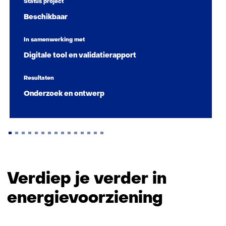
Status project
Beschikbaar
In samenwerking met
Digitale tool en validatierapport
Resultaten
Onderzoek en ontwerp
Terug
naar
Verdiep je verder in
navigatie
energievoorziening
(Zo
maken
wij