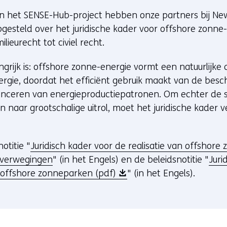
u
an het SENSE-Hub-project hebben onze partners bij 
w
opgesteld over het juridische kader voor offshore zonne-
v
lieurecht tot civiel recht.
e
grijk is: offshore zonne-energie vormt een natuurlijke 
n
rgie, doordat het efficiënt gebruik maakt van de besc
s
alanceren van energieproductiepatronen. Om echter de
t
en naar grootschalige uitrol, moet het juridische kader
e
r
)
otitie "
Juridisch kader voor de realisatie van offshore
(
 overwegingen
" (in het Engels) en de beleidsnotitie "
Juri
v
(
n offshore zonneparken (pdf)
" (in het Engels).
e
o
r
p
w
e
i