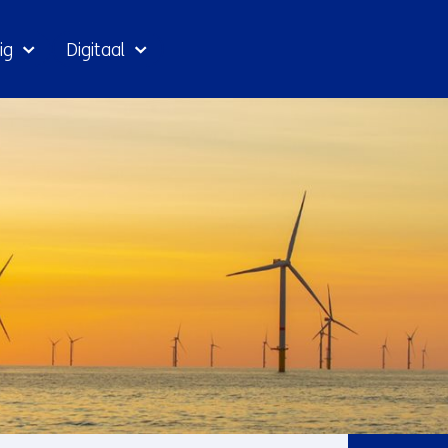
Ga
ig
Digitaal
naar
inhoud