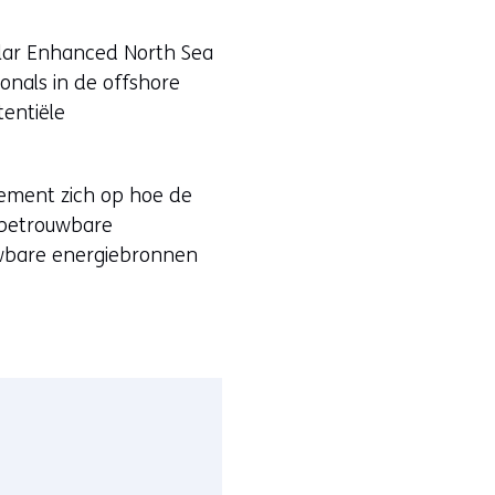
lar Enhanced North Sea
nals in de offshore
tentiële
nement zich op hoe de
 betrouwbare
uwbare energiebronnen