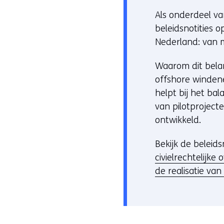
Als onderdeel v
beleidsnotities 
Nederland: van mi
Waarom dit belan
offshore windene
helpt bij het b
van pilotproject
ontwikkeld.
Bekijk de beleidsn
civielrechtelijke
de realisatie va