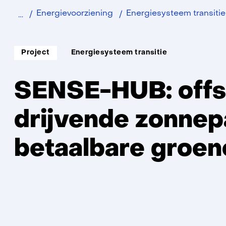
Home
Energievoorziening
Energiesysteem transitie
Soort
Thema:
Project
Energiesysteem transitie
project:
SENSE-HUB: offs
drijvende zonnep
betaalbare groen