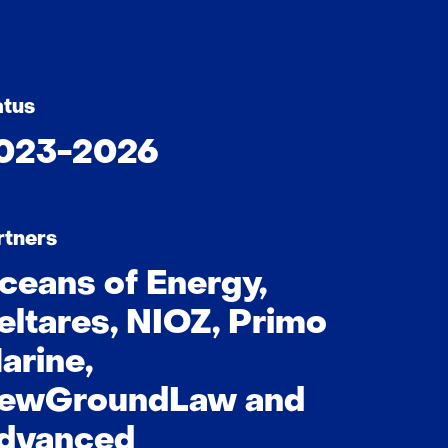
atus
023-2026
rtners
ceans of Energy,
eltares, NIOZ, Primo
arine,
ewGroundLaw and
dvanced