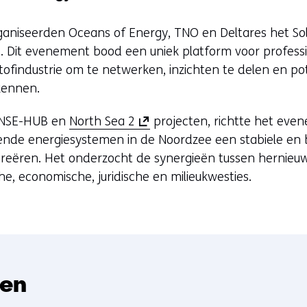
aniseerden Oceans of Energy, TNO en Deltares het So
Dit evenement bood een uniek platform voor professio
ofindustrie om te netwerken, inzichten te delen en po
kennen.
(
SENSE-HUB en
North Sea 2
projecten, richtte het eve
o
lende energiesystemen in de Noordzee een stabiele en
p
creëren. Het onderzocht de synergieën tussen hernie
e
, economische, juridische en milieukwesties.
n
t
i
n
n
ten
i
e