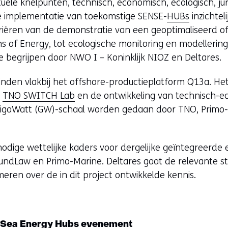
uele knelpunten, technisch, economisch, ecologisch, jur
e implementatie van toekomstige SENSE-
HUBs
inzichte
variëren van de demonstratie van een geoptimaliseerd 
 of Energy, tot ecologische monitoring en modellerin
e begrijpen door NWO I – Koninklijk NIOZ en Deltares.
vinden vlakbij het offshore-productieplatform Q13a. 
t
TNO SWITCH Lab
en de ontwikkeling van technisch-
igaWatt (GW)-schaal worden gedaan door TNO, Primo
nodige wettelijke kaders voor dergelijke geïntegreerd
ndLaw en Primo-Marine. Deltares gaat de relevante st
eren over de in dit project ontwikkelde kennis.
 Sea Energy Hubs evenement