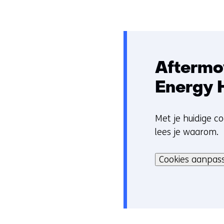
Aftermo
Energy 
Met je huidige co
C
lees je waarom.
o
Hier
o
kan
Cookies aanpas
k
het
i
gebruik
e
van
v
cookies
o