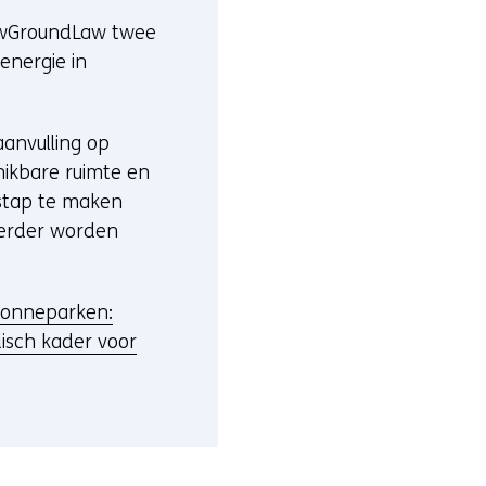
NewGroundLaw twee
energie in
aanvulling op
hikbare ruimte en
 stap te maken
 verder worden
 zonneparken:
disch kader voor