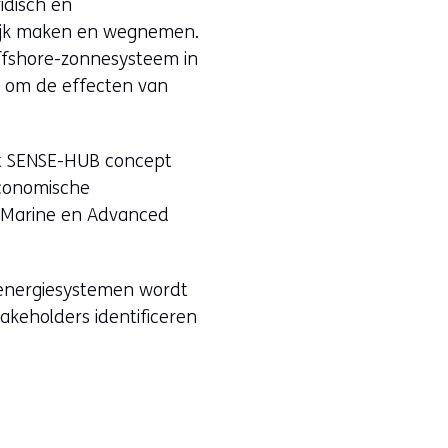
idisch en
lijk maken en wegnemen.
offshore-zonnesysteem in
g om de effecten van
Het SENSE-HUB concept
economische
-Marine en Advanced
e energiesystemen wordt
akeholders identificeren