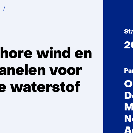
SENSE-
HUB
St
2
hore wind en
anelen voor
Pa
O
e waterstof
D
M
N
A