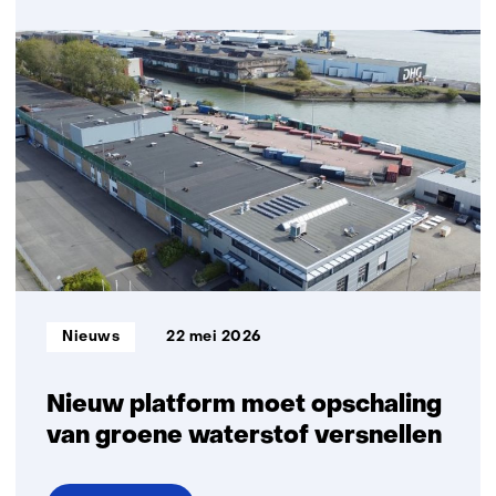
over
Een
duurzaam,
geïntegreerd
en
weerbaar
energiesysteem
op
de
Noordzee
Informatietype:
Nieuws
22 mei 2026
Nieuw platform moet opschaling
van groene waterstof versnellen