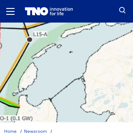
Ga
naar
inhoud
De
Home
Newsroom