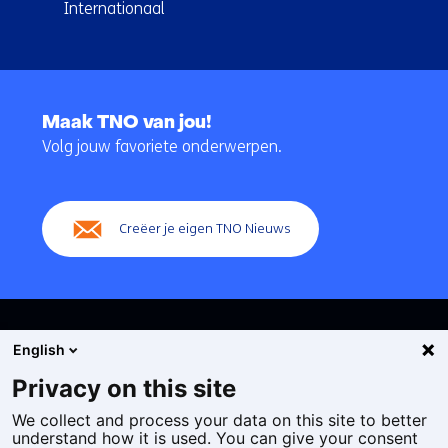
Internationaal
Terug
naar
Maak TNO van jou!
navigatie
Volg jouw favoriete onderwerpen.
(Hoofdnavigatie)
Creëer je eigen TNO Nieuws
English
Privacy on this site
We collect and process your data on this site to better
Cookies
understand how it is used. You can give your consent
Privacy statement