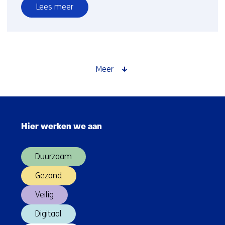
Lees meer
over
Waterstof
Meer
Sla
navigatie
Hier werken we aan
over
(Hoofdnavigatie)
Duurzaam
Gezond
Veilig
Digitaal