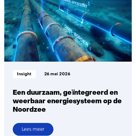
door,
maar
in
gematigder
tempo
dan
eerder
geraamd
Informatietype:
Insight
26 mei 2026
Een duurzaam, geïntegreerd en
weerbaar energiesysteem op de
Noordzee
Lees meer