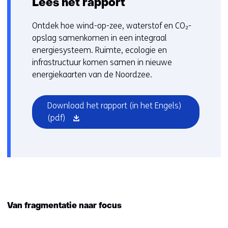
Lees het rapport
Ontdek hoe wind-op-zee, waterstof en CO₂-
opslag samenkomen in een integraal
energiesysteem. Ruimte, ecologie en
infrastructuur komen samen in nieuwe
energiekaarten van de Noordzee.
Download het rapport (in het Engels)
(opent
(pdf)
in
nieuw
venster)
Van fragmentatie naar focus