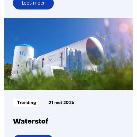
Lees meer
over
Nieuw
platform
moet
opschaling
van
groene
waterstof
versnellen
Informatietype:
Trending
21 mei 2026
Waterstof