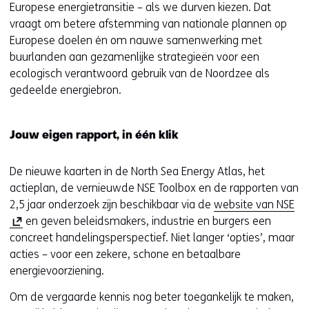
Europese energietransitie – als we durven kiezen. Dat
vraagt om betere afstemming van nationale plannen op
Europese doelen én om nauwe samenwerking met
buurlanden aan gezamenlijke strategieën voor een
ecologisch verantwoord gebruik van de Noordzee als
gedeelde energiebron.
Jouw eigen rapport, in één klik
De nieuwe kaarten in de North Sea Energy Atlas, het
actieplan, de vernieuwde NSE Toolbox en de rapporten van
(
2,5 jaar onderzoek zijn beschikbaar via de
website van NSE
o
en geven beleidsmakers, industrie en burgers een
p
concreet handelingsperspectief. Niet langer ‘opties’, maar
e
acties – voor een zekere, schone en betaalbare
n
energievoorziening.
t
Om de vergaarde kennis nog beter toegankelijk te maken,
i