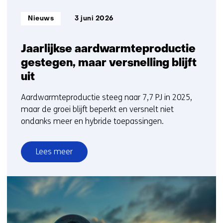
Informatietype:
Nieuws
3 juni 2026
Jaarlijkse aardwarmteproductie
gestegen, maar versnelling blijft
uit
Aardwarmteproductie steeg naar 7,7 PJ in 2025,
maar de groei blijft beperkt en versnelt niet
ondanks meer en hybride toepassingen.
Lees meer
over
Jaarlijkse
aardwarmteproductie
gestegen,
maar
versnelling