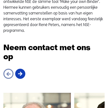
ontwikkelde NSE de slimme tool ‘Make your own Binder’.
n
Hiermee kunnen gebruikers eenvoudig een persoonlijke
n
samenvatting samenstellen op basis van hun eigen
i
interesses. Het eerste exemplaar werd vandaag feestelijk
e
gepresenteerd door René Peters, namens het NSE-
u
programma.
w
v
e
Neem contact met ons
n
op
s
t
e
r
)
(
Sla
v
navigatie
e
over
r
(Neem
w