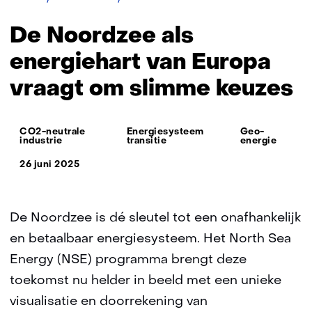
Noordzee
als
De Noordzee als
energiehart
van
energiehart van Europa
Europa
vraagt om slimme keuzes
vraagt
om
slimme
Thema:
keuzes
CO2-neutrale
Energiesysteem
Geo-
industrie
transitie
energie
26 juni 2025
De Noordzee is dé sleutel tot een onafhankelijk
en betaalbaar energiesysteem. Het North Sea
Energy (NSE) programma brengt deze
toekomst nu helder in beeld met een unieke
visualisatie en doorrekening van