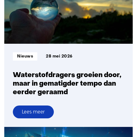
blijft
uit
Informatietype:
Nieuws
28 mei 2026
Waterstofdragers groeien door,
maar in gematigder tempo dan
eerder geraamd
Lees meer
over
Waterstofdragers
groeien