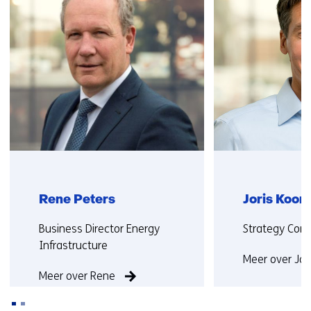
contact
i
met
j
ons
s
op)
t
n
a
a
r
e
e
n
a
Rene Peters
Joris Koor
n
Functie:
Functie:
Business Director Energy
Strategy Cons
d
Infrastructure
e
Meer over Jor
r
Meer over Rene
e
w