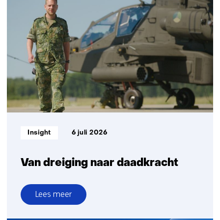
&
technologie
aan
de
frontlinie
Informatietype:
Insight
6 juli 2026
Van dreiging naar daadkracht
Lees meer
over
Van