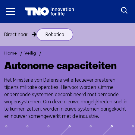
Ga
naar
inhoud
Sla
Direct naar
Robotica
navigatie
over
(onderwerpen
Terug
Autonome
Home
Veilig
onder
naar
capaciteiten
Autonome capaciteiten
thema
navigatie
Autonome
(onderwerpen
Het Ministerie van Defensie wil effectiever presteren
capaciteiten)
onder
tijdens militaire operaties. Hiervoor worden slimme
thema
onbemande systemen gecombineerd met bemande
Autonome
wapensystemen. Om deze nieuwe mogelijkheden snel in
capaciteiten)
te kunnen zetten, worden nieuwe systemen aangekocht
en nauwer samengewerkt met de industrie.