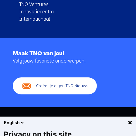
TNO Ventures
Innovatiecentra
Internationaal
Terug
naar
Maak TNO van jou!
navigatie
Volg jouw favoriete onderwerpen.
(Hoofdnavigatie)
Creëer je eigen TNO Nieuws
English
Privacy on this site