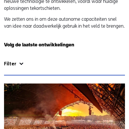
nieuwe technologie te ontwikkelen, vooral waar huidige
oplossingen tekortschieten.
We zetten ons in om deze autonome capaciteiten snel
van idee naar daadwerkelijk gebruik in het veld te brengen.
Volg de laatste ontwikkelingen
Filter
207
resultaten,
getoond
1
t/m
5