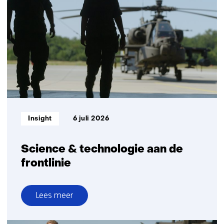
ben
jij?
KNMI
x
TNO
op
Lowlands
Informatietype:
Insight
6 juli 2026
Science & technologie aan de
frontlinie
Lees meer
over
Science