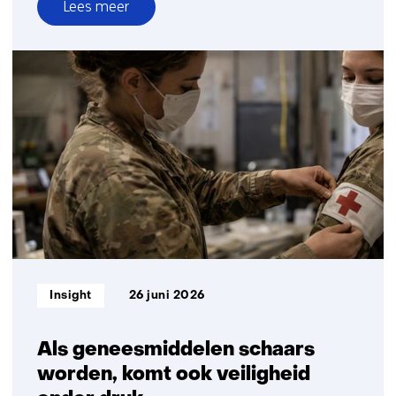
Lees meer
over
TNO
en
Destinus
bundelen
krachten
in
joint
venture
geavanceerde
radartechnologie
Informatietype:
Insight
26 juni 2026
Als geneesmiddelen schaars
worden, komt ook veiligheid