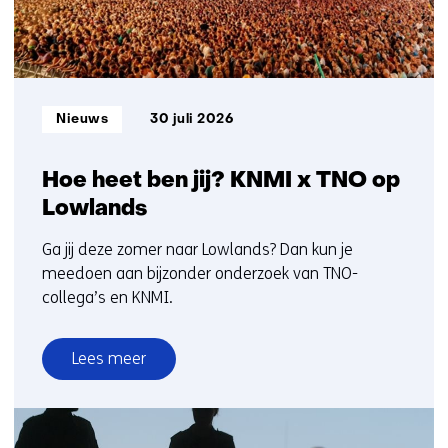
Informatietype:
Nieuws
30 juli 2026
Hoe heet ben jij? KNMI x TNO op
Lowlands
Ga jij deze zomer naar Lowlands? Dan kun je
meedoen aan bijzonder onderzoek van TNO-
collega’s en KNMI.
Lees meer
over
Hoe
heet