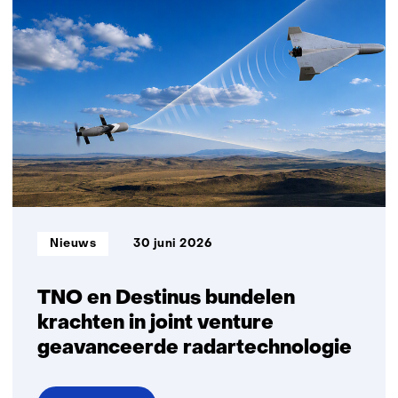
dreiging
naar
daadkracht
Informatietype:
Nieuws
30 juni 2026
TNO en Destinus bundelen
krachten in joint venture
geavanceerde radartechnologie