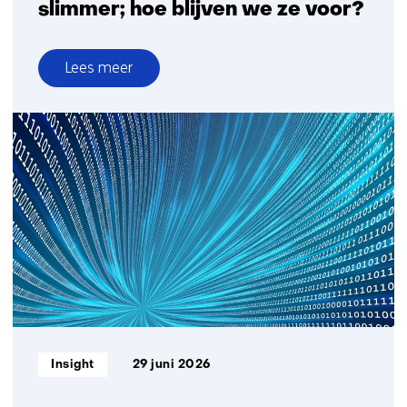
slimmer; hoe blijven we ze voor?
Lees meer
over
Criminelen
gebruiken
AI
steeds
slimmer;
hoe
blijven
we
ze
voor?
Informatietype:
Insight
29 juni 2026