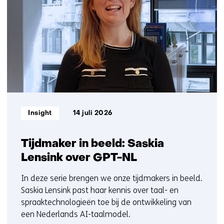
getoond
1
t/m
5
Informatietype:
Insight
14 juli 2026
Tijdmaker in beeld: Saskia
Lensink over GPT-NL
In deze serie brengen we onze tijdmakers in beeld.
Saskia Lensink past haar kennis over taal- en
spraaktechnologieën toe bij de ontwikkeling van
een Nederlands AI-taalmodel.