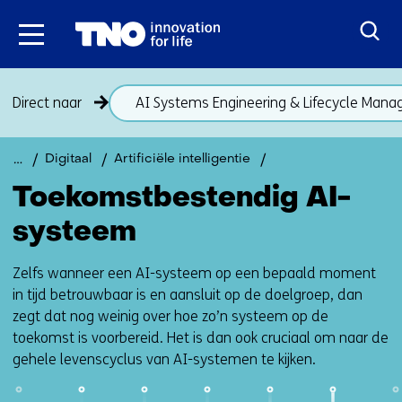
Ga
naar
inhoud
Sla
Direct naar
AI Systems Engineering & Lifecycle Man
navigatie
over
(onderwerpen
Terug
Toekomstbestendig
Digitaal
Artificiële intelligentie
onder
naar
AI-
Toekomstbestendig AI-
thema
systeem
navigatie
Toekomstbestendig
(onderwerpen
systeem
AI-
onder
systeem)
thema
Zelfs wanneer een AI-systeem op een bepaald moment
Toekomstbestendig
in tijd betrouwbaar is en aansluit op de doelgroep, dan
AI-
zegt dat nog weinig over hoe zo’n systeem op de
systeem)
toekomst is voorbereid. Het is dan ook cruciaal om naar de
gehele levenscyclus van AI-systemen te kijken.