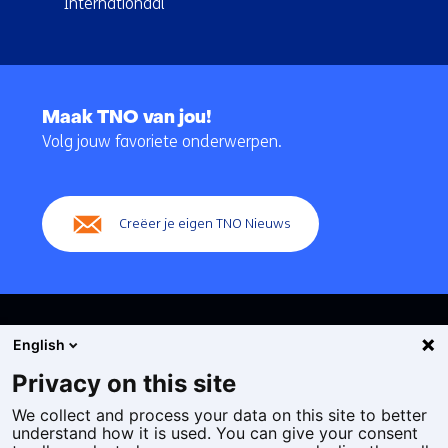
Internationaal
Terug
naar
Maak TNO van jou!
navigatie
Volg jouw favoriete onderwerpen.
(Hoofdnavigatie)
Creëer je eigen TNO Nieuws
English
Privacy on this site
We collect and process your data on this site to better
Cookies
understand how it is used. You can give your consent
Privacy statement