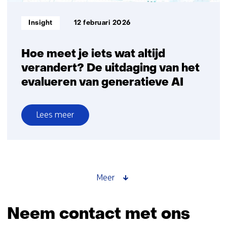
Informatietype:
Insight
12 februari 2026
Hoe meet je iets wat altijd
verandert? De uitdaging van het
evalueren van generatieve AI
Lees meer
over
Hoe
meet
je
iets
Meer
wat
altijd
Neem contact met ons
verandert?
De