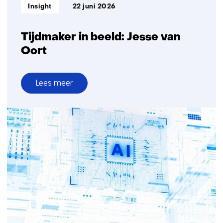
Informatietype:
Insight
22 juni 2026
Tijdmaker in beeld: Jesse van
Oort
Lees meer
over
Tijdmaker
in
beeld:
Jesse
van
Oort