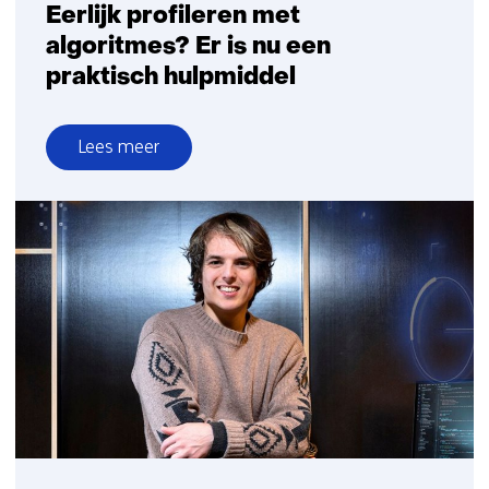
Eerlijk profileren met
algoritmes? Er is nu een
praktisch hulpmiddel
Lees meer
over
Eerlijk
profileren
met
algoritmes?
Er
is
nu
een
praktisch
hulpmiddel