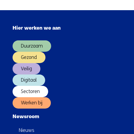
en
security
Sla
navigatie
Hier werken we aan
over
(Hoofdnavigatie)
Duurzaam
Gezond
Veilig
Digitaal
Sectoren
Werken bij
Newsroom
Nieuws