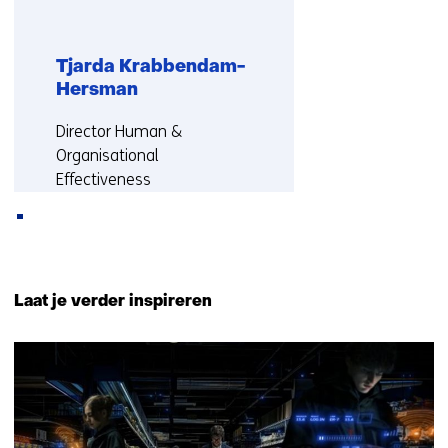
Tjarda Krabbendam-
Hersman
Functie:
Director Human &
Organisational
Effectiveness
Meer over Tjarda
Terug
naar
Laat je verder inspireren
navigatie
(Neem
2
contact
resultaten,
met
getoond
ons
1
op)