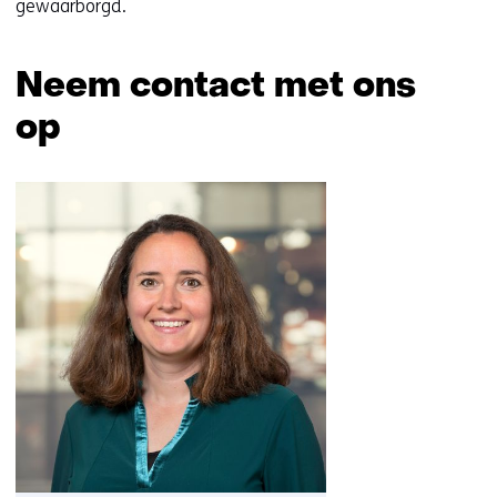
gewaarborgd.
Neem contact met ons
op
Sla
navigatie
over
(Neem
contact
met
ons
op)