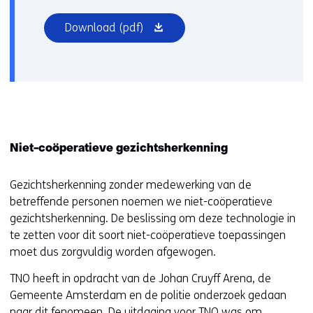
(opent
Download
(pdf)
in
nieuw
venster)
Niet-coöperatieve gezichtsherkenning
Gezichtsherkenning zonder medewerking van de
betreffende personen noemen we niet-coöperatieve
gezichtsherkenning. De beslissing om deze technologie in
te zetten voor dit soort niet-coöperatieve toepassingen
moet dus zorgvuldig worden afgewogen.
TNO heeft in opdracht van de Johan Cruyff Arena, de
Gemeente Amsterdam en de politie onderzoek gedaan
naar dit fenomeen. De uitdaging voor TNO was om