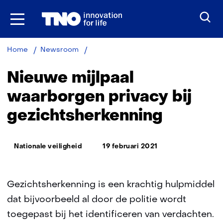
Ga
naar
inhoud
Nieuwe
Home
Newsroom
mijlpaal
waarborgen
Nieuwe mijlpaal
privacy
bij
waarborgen privacy bij
gezichtsherkenning
gezichtsherkenning
Thema:
Nationale veiligheid
19 februari 2021
Gezichtsherkenning is een krachtig hulpmiddel
dat bijvoorbeeld al door de politie wordt
toegepast bij het identificeren van verdachten.