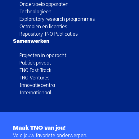
Onderzoeksapparaten
Technologieën
Exploratory research programmes
Octrooien en licenties
Repository TNO Publicaties
Samenwerken
Projecten in opdracht
Publiek privaat
TNO Fast Track
TNO Ventures
Innovatiecentra
Internationaal
Terug
naar
Maak TNO van jou!
navigatie
Volg jouw favoriete onderwerpen.