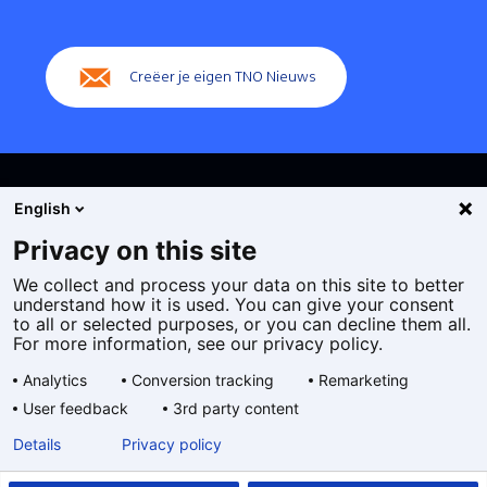
(Hoofdnavigatie)
Creëer je eigen TNO Nieuws
English
Privacy on this site
We collect and process your data on this site to better
Cookies
understand how it is used. You can give your consent
Privacy statement
to all or selected purposes, or you can decline them all.
Toegankelijkheid
For more information, see our privacy policy.
Disclaimer
Analytics
Conversion tracking
Remarketing
Algemene voorwaarden
User feedback
3rd party content
Geselecteerde
NL
Details
Privacy policy
taal: