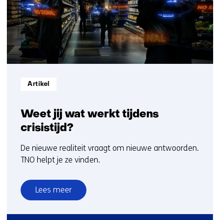
t/m
2
Informatietype:
Artikel
Weet jij wat werkt tijdens
crisistijd?
De nieuwe realiteit vraagt om nieuwe antwoorden.
TNO helpt je ze vinden.
Lees meer
over
Weet