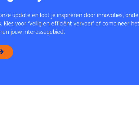
onze update en laat je inspireren door innovaties, ond
. Kies voor ‘Veilig en efficiënt vervoer’ of combineer 
en jouw interessegebied.