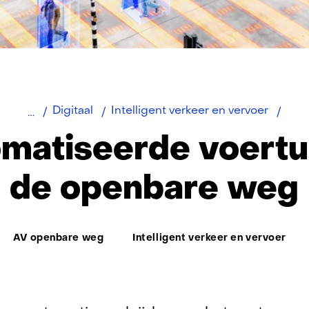
weg)
Geau
Digitaal
Intelligent verkeer en vervoer
voer
matiseerde voertu
open
weg
de openbare weg
Thema:
AV openbare weg
Intelligent verkeer en vervoer