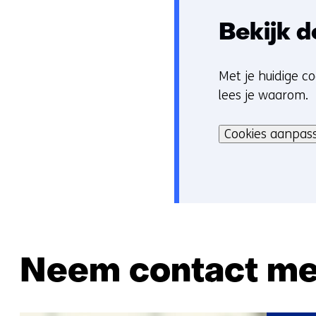
Bekijk d
Met je huidige co
C
lees je waarom.
o
Hier
o
kan
Cookies aanpas
k
het
i
gebruik
e
van
v
cookies
o
op
o
deze
r
Neem contact me
website
k
worden
e
toegestaan
u