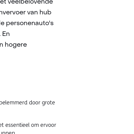
met veelbelovende
nvervoer van hub
nde personenauto's
. En
en hogere
s belemmerd door grote
et essentieel om ervoor
kunnen.