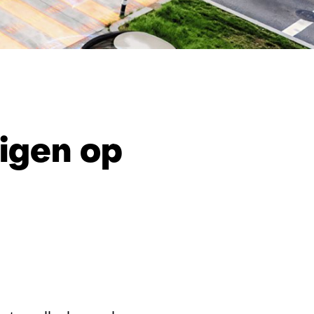
tomatiseerde
tuigen
igen op
bare