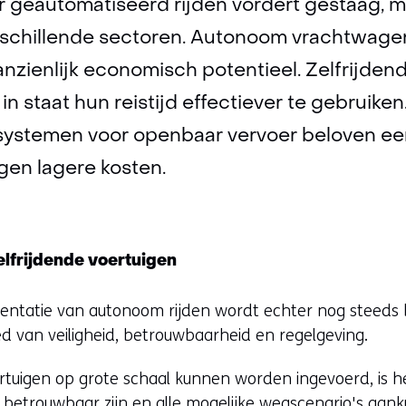
r geautomatiseerd rijden vordert gestaag, 
rschillende sectoren. Autonoom vrachtwage
anzienlijk economisch potentieel. Zelfrijde
in staat hun reistijd effectiever te gebruiken
systemen voor openbaar vervoer beloven e
gen lagere kosten.
elfrijdende voertuigen
mentatie van autonoom rijden wordt echter nog steed
d van veiligheid, betrouwbaarheid en regelgeving.
ertuigen op grote schaal kunnen worden ingevoerd, is h
g betrouwbaar zijn en alle mogelijke wegscenario's aan