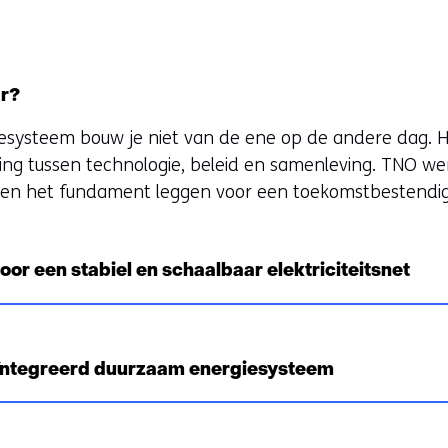
ar?
esysteem bouw je niet van de ene op de andere dag. H
ng tussen technologie, beleid en samenleving. TNO w
samen het fundament leggen voor een toekomstbestendi
or een stabiel en schaalbaar elektriciteitsnet
eïntegreerd duurzaam energiesysteem