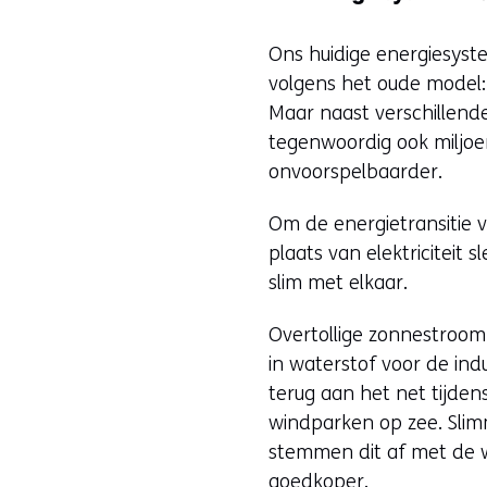
website
k
worden
e
Ons huidige energiesyst
toegestaan
u
volgens het oude model: 
of
r
Maar naast verschillend
geweigerd.
w
tegenwoordig ook miljoe
i
onvoorspelbaarder.
j
z
Om de energietransitie 
i
plaats van elektriciteit
g
slim met elkaar.
e
n
Overtollige zonnestroom
in waterstof voor de ind
terug aan het net tijd
windparken op zee. Sli
stemmen dit af met de we
goedkoper.