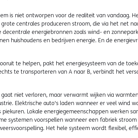
eem is niet ontworpen voor de realiteit van vandaag. H
grote centrales produceren stroom, die via het net naa
e decentrale energiebronnen zoals wind- en zonnepar
nen huishoudens en bedrijven energie. En de energiev
vooruit te helpen, pakt het energiesysteem van de toe
 slechts te transporteren van A naar B, verbindt het ve
 gaat niet verloren, maar verwarmt wijken via warmt
ustrie. Elektrische auto's laden wanneer er veel wind w
ens piekuren. Lokale energiegemeenschappen werken s
mme systemen voorspellen wanneer een fabriek stroom 
ersvoorspelling. Het hele systeem wordt flexibel, effici