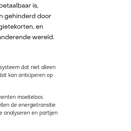
betaalbaar is,
en gehinderd door
ietekorten, en
randerende wereld.
esysteem dat niet alleen
dat kan anticiperen op
onenten moeiteloos
llen de energietransitie
e analyseren en partijen