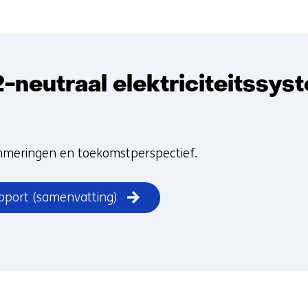
neutraal elektriciteitssys
emmeringen en toekomstperspectief.
pport (samenvatting)