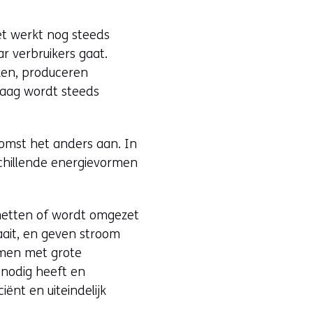
et werkt nog steeds
r verbruikers gaat.
ken, produceren
raag wordt steeds
komst het anders aan. In
rschillende energievormen
enetten of wordt omgezet
aait, en geven stroom
amen met grote
nodig heeft en
ënt en uiteindelijk