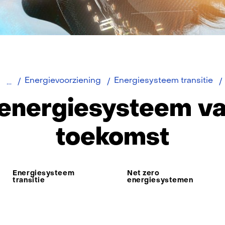
de
toekomst)
Home
Energievoorziening
Energiesysteem transitie
 energiesysteem va
toekomst
Energiesysteem
Net zero
transitie
energiesystemen