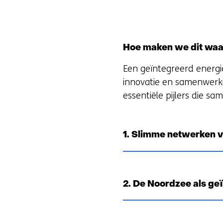
o
p
e
n
Hoe maken we dit wa
t
Een geïntegreerd energi
i
innovatie en samenwerki
n
essentiële pijlers die 
n
i
e
1. Slimme netwerken vo
u
w
v
e
2. De Noordzee als g
n
s
t