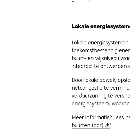
Lokale energiesystem
Lokale energiesystemen 
toekomstbestendig ener
buurt- en wijkniveau vr
integraal te ontwerpen e
Door lokale opwek, opsla
netcongestie te verminde
verduurzaming te versnel
energiesysteem, waardoo
Meer informatie? Lees he
(
buurten (pdf)
'.