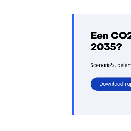
Een CO2-
2035?
Scenario's, bel
Download ra