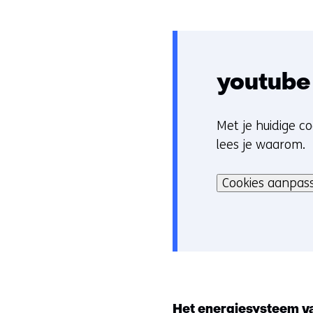
youtube
Met je huidige co
C
lees je waarom.
o
Hier
o
kan
Cookies aanpas
k
het
i
gebruik
e
van
v
cookies
o
op
o
deze
r
Het energiesysteem v