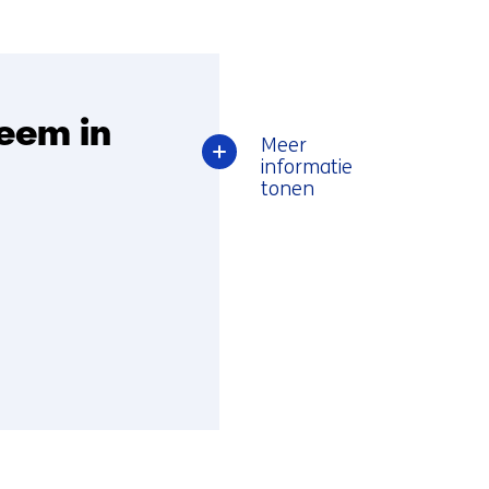
teem in
Meer
over
informatie
Een
tonen
CO2-
neutraal
elektriciteitssy
in
2035?