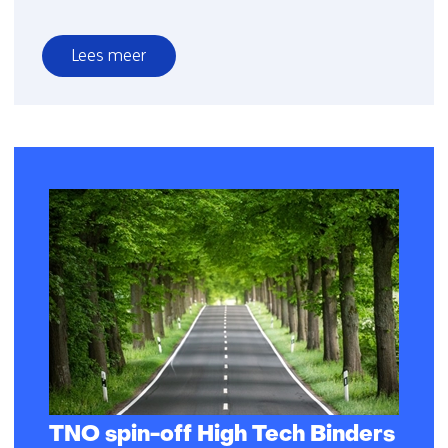
Lees meer
over
Datagedreven
aanpak
maakt
wegonderhoud
efficiënter
en
duurzamer
TNO spin-off High Tech Binders