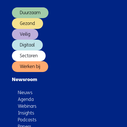
(Hoofdnavigatie)
Duurzaam
Gezond
Veilig
Digitaal
Sectoren
Werken bij
Newsroom
Nieuws
Agenda
Webinars
Insights
Podcasts
Papers