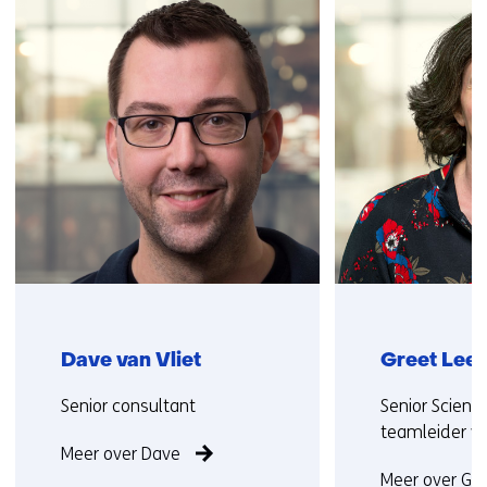
over
(Neem
contact
met
ons
op)
Dave van Vliet
Greet Lee
Functie:
Functie:
Senior consultant
Senior Scienti
teamleider 
Meer over Dave
Meer over Gre