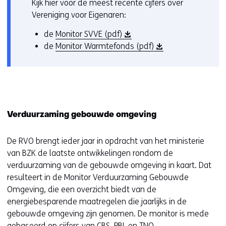
Kijk hier voor de meest recente cijfers over
e
p
Vereniging voor Eigenaren:
n
e
t
n
(
de
Monitor SVVE (pdf)
i
t
o
(
de
Monitor Warmtefonds (pdf)
n
i
p
o
n
n
e
p
i
n
n
e
e
i
t
n
u
e
i
t
Verduurzaming gebouwde omgeving
w
u
n
i
v
w
n
n
e
v
De RVO brengt ieder jaar in opdracht van het ministerie
i
n
n
e
van BZK de laatste ontwikkelingen rondom de
e
i
s
n
verduurzaming van de gebouwde omgeving in kaart. Dat
u
e
t
s
resulteert in de Monitor Verduurzaming Gebouwde
w
u
e
t
Omgeving, die een overzicht biedt van de
v
w
r
e
energiebesparende maatregelen die jaarlijks in de
e
v
)
r
gebouwde omgeving zijn genomen. De monitor is mede
n
e
)
gebaseerd op cijfers van CBS, PBL en TNO.