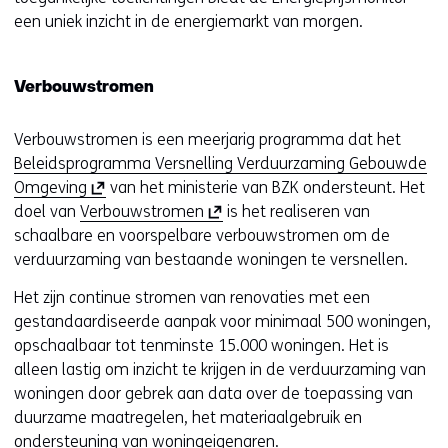
een uniek inzicht in de energiemarkt van morgen.
Verbouwstromen
Verbouwstromen is een meerjarig programma dat het
Beleidsprogramma Versnelling Verduurzaming Gebouwde
(
Omgeving
van het ministerie van BZK ondersteunt. Het
o
(
doel van
Verbouwstromen
is het realiseren van
p
o
schaalbare en voorspelbare verbouwstromen om de
e
p
verduurzaming van bestaande woningen te versnellen.
n
e
Het zijn continue stromen van renovaties met een
t
n
gestandaardiseerde aanpak voor minimaal 500 woningen,
i
t
opschaalbaar tot tenminste 15.000 woningen. Het is
n
i
alleen lastig om inzicht te krijgen in de verduurzaming van
n
n
woningen door gebrek aan data over de toepassing van
i
n
duurzame maatregelen, het materiaalgebruik en
e
i
ondersteuning van woningeigenaren.