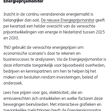
Energieprijsmonitor
t
e
i
u
Inzicht in de continu veranderende energiemarkt is
n
w
belangrijker dan ooit.
De nieuwe Energieprijsmonitor
geeft
n
v
per kwartaal een helder overzicht van de verwachte
i
e
prijsontwikkelingen van energie in Nederland tussen 2025
e
n
en 2030.
u
s
w
t
TNO gebruikt de verwachte energieprijzen om
v
e
economische scenario’s door te rekenen en
e
r
businesscases te analyseren. Via de Energieprijsmonitor is
n
)
deze informatie toegankelijk voor bijvoorbeeld overheden,
s
bedrijven en kennispartners om hen te helpen bij het
t
maken van besluiten rondom investeringen, beleid of
e
onderzoek.
r
)
Lees hoe prijzen voor gas, elektriciteit, olie en
emissierechten zich ontwikkelen en welke factoren deze
bewegingen beïnvloeden. Met interactieve grafieken en
toegankelijke toelichtingen biedt de Energieprijsmonitor