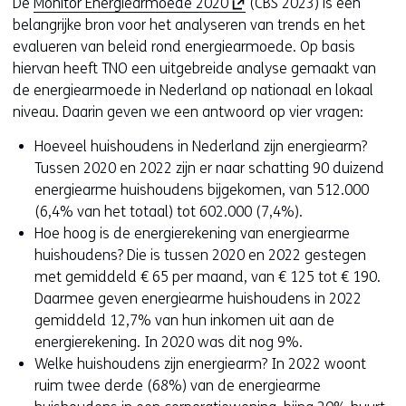
(
De
Monitor Energiearmoede 2020
(CBS 2023) is een
e
e
t
o
belangrijke bron voor het analyseren van trends en het
u
)
e
p
evalueren van beleid rond energiearmoede. Op basis
w
)
e
hiervan heeft TNO een uitgebreide analyse gemaakt van
v
n
de energiearmoede in Nederland op nationaal en lokaal
e
t
niveau. Daarin geven we een antwoord op vier vragen:
n
i
s
Hoeveel huishoudens in Nederland zijn energiearm?
n
t
Tussen 2020 en 2022 zijn er naar schatting 90 duizend
n
e
energiearme huishoudens bijgekomen, van 512.000
i
r
(6,4% van het totaal) tot 602.000 (7,4%).
e
)
Hoe hoog is de energierekening van energiearme
u
(
huishoudens? Die is tussen 2020 en 2022 gestegen
w
v
met gemiddeld € 65 per maand, van € 125 tot € 190.
v
e
Daarmee geven energiearme huishoudens in 2022
e
r
gemiddeld 12,7% van hun inkomen uit aan de
n
w
energierekening. In 2020 was dit nog 9%.
s
i
Welke huishoudens zijn energiearm? In 2022 woont
t
j
ruim twee derde (68%) van de energiearme
e
s