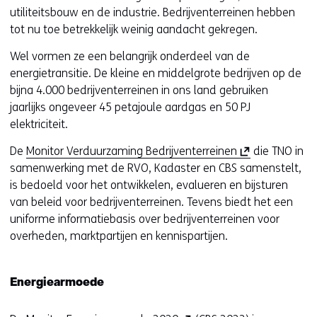
n
t
utiliteitsbouw en de industrie. Bedrijventerreinen hebben
n
a
n
tot nu toe betrekkelijk weinig aandacht gekregen.
i
a
a
e
Wel vormen ze een belangrijk onderdeel van de
r
a
u
energietransitie. De kleine en middelgrote bedrijven op de
e
r
w
bijna 4.000 bedrijventerreinen in ons land gebruiken
e
e
v
jaarlijks ongeveer 45 petajoule aardgas en 50 PJ
n
e
e
elektriciteit.
a
n
n
n
a
s
(
De
Monitor Verduurzaming Bedrijventerreinen
die TNO in
d
n
t
o
samenwerking met de RVO, Kadaster en CBS samenstelt,
e
d
e
p
is bedoeld voor het ontwikkelen, evalueren en bijsturen
r
e
r
e
van beleid voor bedrijventerreinen. Tevens biedt het een
e
r
)
n
uniforme informatiebasis over bedrijventerreinen voor
w
e
t
overheden, marktpartijen en kennispartijen.
e
w
i
b
e
n
s
b
Energiearmoede
n
i
s
i
t
i