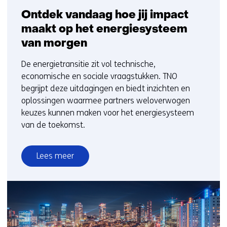
Ontdek vandaag hoe jij impact
maakt op het energiesysteem
van morgen
De energietransitie zit vol technische,
economische en sociale vraagstukken. TNO
begrijpt deze uitdagingen en biedt inzichten en
oplossingen waarmee partners weloverwogen
keuzes kunnen maken voor het energiesysteem
van de toekomst.
Lees meer
over
Ontdek
vandaag
hoe
jij