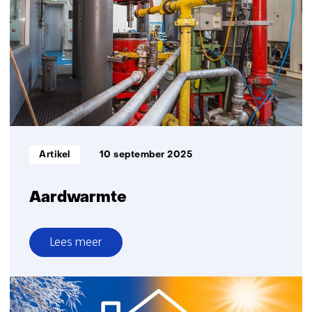
de
toekomst
Informatietype:
Artikel
10 september 2025
Aardwarmte
Lees meer
over
Aardwarmte