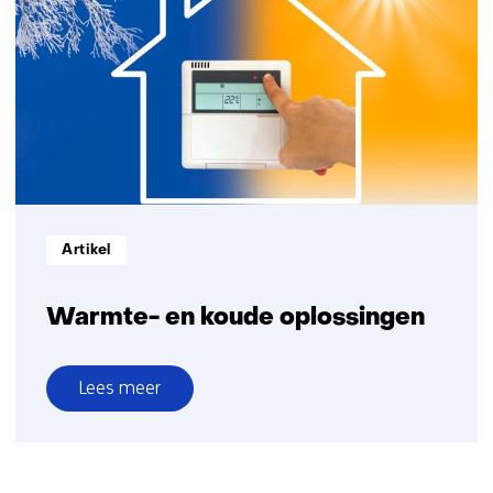
Informatietype:
Artikel
Warmte- en koude oplossingen
Lees meer
over
Warmte-
en
koude