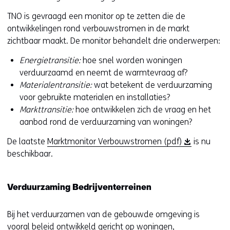
u
e
w
u
TNO is gevraagd een monitor op te zetten die de
v
w
ontwikkelingen rond verbouwstromen in de markt
e
v
zichtbaar maakt. De monitor behandelt drie onderwerpen:
n
e
Energietransitie:
hoe snel worden woningen
s
n
verduurzaamd en neemt de warmtevraag af?
t
s
Materialentransitie:
wat betekent de verduurzaming
e
t
voor gebruikte materialen en installaties?
r
e
Markttransitie:
hoe ontwikkelen zich de vraag en het
)
r
aanbod rond de verduurzaming van woningen?
(
)
v
(
(
De laatste
Marktmonitor Verbouwstromen (pdf)
is nu
e
v
o
beschikbaar.
r
e
p
w
r
e
i
w
Verduurzaming Bedrijventerreinen
n
j
i
t
s
j
Bij het verduurzamen van de gebouwde omgeving is
i
t
s
vooral beleid ontwikkeld gericht op woningen,
n