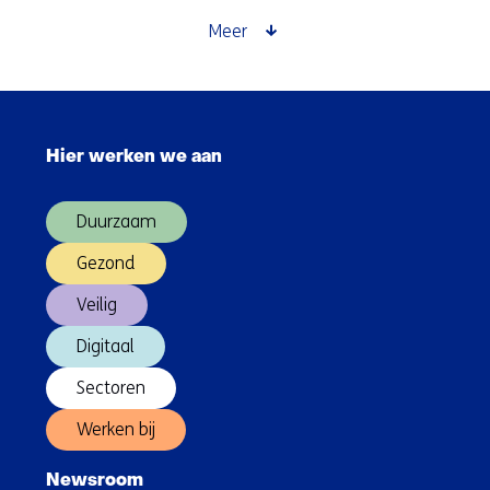
oplossingen
Meer
Sla
navigatie
Hier werken we aan
over
(Hoofdnavigatie)
Duurzaam
Gezond
Veilig
Digitaal
Sectoren
Werken bij
Newsroom