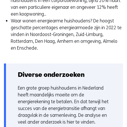
huishoudens in een corporatiewoning, bijna 20% huurt
r
t
van een particuliere eigenaar en ongeveer 12% heeft
)
n
een koopwoning..
(
a
Waar wonen energiearme huishoudens? De hoogst
v
a
geschatte percentages energiearmoede zijn in 2022 te
e
r
vinden in Noordoost-Groningen, Zuid-Limburg,
r
e
Rotterdam, Den Haag, Arnhem en omgeving, Almelo
w
e
en Enschede.
i
n
j
a
s
n
t
d
Diverse onderzoeken
n
e
a
r
Een grote groep huishoudens in Nederland
a
e
heeft maandelijks moeite om de
r
w
energierekening te betalen. En dat terwijl het
e
e
succes van de energietransitie afhangt van
e
b
draagvlak in de samenleving. De analyse en
n
s
veel ander onderzoek is hier te vinden.
a
i