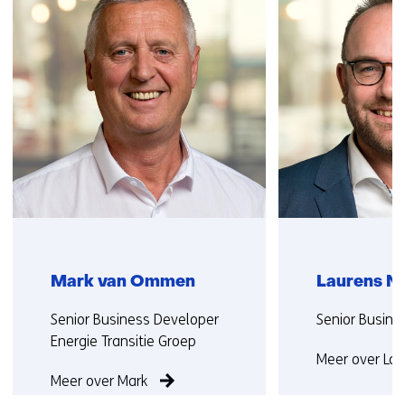
(Neem
contact
met
ons
op)
Mark van Ommen
Laurens N
Functie:
Functie:
Senior Business Developer
Senior Busine
Energie Transitie Groep
Meer over La
Meer over Mark