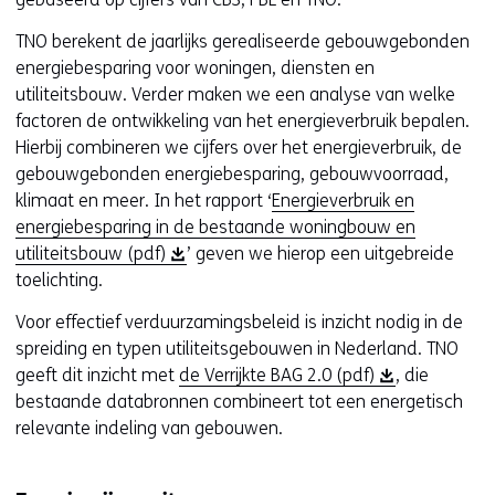
s
n
t
s
TNO berekent de jaarlijks gerealiseerde gebouwgebonden
e
t
energiebesparing voor woningen, diensten en
r
e
utiliteitsbouw. Verder maken we een analyse van welke
)
r
factoren de ontwikkeling van het energieverbruik bepalen.
)
Hierbij combineren we cijfers over het energieverbruik, de
gebouwgebonden energiebesparing, gebouwvoorraad,
klimaat en meer. In het rapport ‘
Energieverbruik en
energiebesparing in de bestaande woningbouw en
(
utiliteitsbouw (pdf)
’ geven we hierop een uitgebreide
o
toelichting.
p
Voor effectief verduurzamingsbeleid is inzicht nodig in de
e
spreiding en typen utiliteitsgebouwen in Nederland. TNO
n
(
geeft dit inzicht met
de Verrijkte BAG 2.0 (pdf)
, die
t
o
bestaande databronnen combineert tot een energetisch
i
p
relevante indeling van gebouwen.
n
e
n
n
i