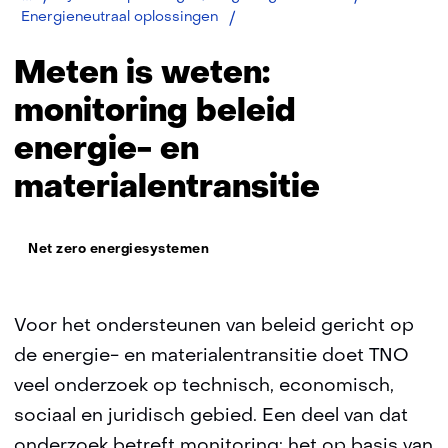
Monitoring
Energieneutraal oplossingen
beleid
energie-
Meten is weten:
en
materialentransitie
monitoring beleid
energie- en
materialentransitie
Thema:
Net zero energiesystemen
Voor het ondersteunen van beleid gericht op
de energie- en materialentransitie doet TNO
veel onderzoek op technisch, economisch,
sociaal en juridisch gebied. Een deel van dat
onderzoek betreft monitoring: het op basis van