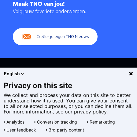
naar
Maak TNO van jou!
navigatie
Volg jouw favoriete onderwerpen.
(Hoofdnavigatie)
Creëer je eigen TNO Nieuws
English
Privacy on this site
We collect and process your data on this site to better
Cookies
understand how it is used. You can give your consent
Privacy statement
to all or selected purposes, or you can decline them all.
Toegankelijkheid
For more information, see our privacy policy.
Disclaimer
Analytics
Conversion tracking
Remarketing
Algemene voorwaarden
User feedback
3rd party content
Geselecteerde
NL