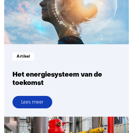
Informatietype:
Artikel
Het energiesysteem van de
toekomst
Lees meer
over
Het
energiesysteem
van