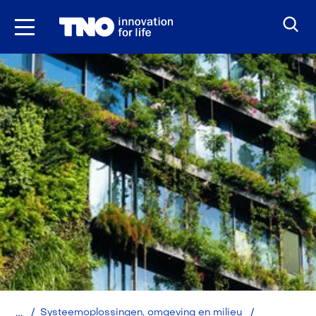
Ga
naar
inhoud
Home
Systeemoplossingen, omgeving en milieu