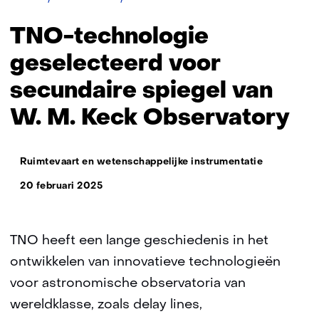
technologie
geselecteerd
TNO-technologie
voor
secundaire
geselecteerd voor
spiegel
secundaire spiegel van
van
W.
W. M. Keck Observatory
M.
Keck
Observatory
Thema:
Ruimtevaart en wetenschappelijke instrumentatie
20 februari 2025
TNO heeft een lange geschiedenis in het
ontwikkelen van innovatieve technologieën
voor astronomische observatoria van
wereldklasse, zoals delay lines,