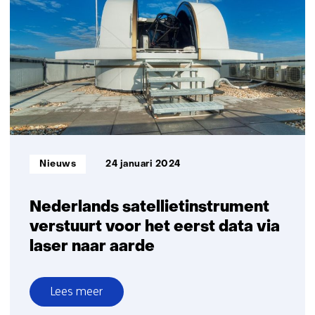
Nederlands
satellietsysteem
voor
lokale
emissiemonitoring
Informatietype:
Nieuws
24 januari 2024
Nederlands satellietinstrument
verstuurt voor het eerst data via
laser naar aarde
Lees meer
over