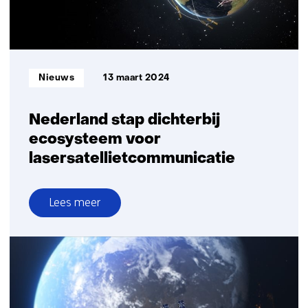
Informatietype:
Nieuws
13 maart 2024
Nederland stap dichterbij
ecosysteem voor
lasersatellietcommunicatie
Lees meer
over
Nederland
stap
dichterbij
ecosysteem
voor