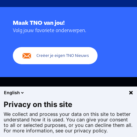
Terug
naar
Maak TNO van jou!
navigatie
Volg jouw favoriete onderwerpen.
(Hoofdnavigatie)
Creëer je eigen TNO Nieuws
English
Privacy on this site
We collect and process your data on this site to better
Cookies
understand how it is used. You can give your consent
Privacy statement
to all or selected purposes, or you can decline them all.
Toegankelijkheid
For more information, see our privacy policy.
Disclaimer