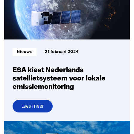
lasersatellietcommunicatie
Informatietype:
Nieuws
21 februari 2024
ESA kiest Nederlands
satellietsysteem voor lokale
emissiemonitoring
Lees meer
over
ESA
kiest