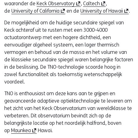
(
(
waaronder de
Keck Observatory
,
Caltech
,
(
o
o
(
de
University of California
en de
University of Hawaii
.
o
p
p
o
De mogelijkheid om de huidige secundaire spiegel van
p
e
e
p
Keck achteraf uit te rusten met een 3000-4000
e
n
n
e
actuatorontwerp met een hogere dichtheid, een
n
t
t
n
eenvoudiger algeheel systeem, een lager thermisch
t
i
i
t
vermogen en behoud van de massa en het volume van
i
n
n
i
de klassieke secundaire spiegel waren belangrijke factoren
n
n
n
n
in de beslissing. De TNO-technologie scoorde hoog in
n
i
i
n
zowel functionaliteit als toekomstig wetenschappelijk
i
e
e
i
voordeel.
e
u
u
e
u
w
w
u
TNO is enthousiast om deze kans aan te grijpen en
w
v
v
w
geavanceerde adaptieve optiektechnologie te leveren om
v
e
e
v
het zicht van het Keck Observatorium van wereldklasse te
e
n
n
e
verbeteren. Dit observatorium bevindt zich op de
n
s
s
n
belangrijkste locatie op het noordelijk halfrond, boven
s
t
t
s
(
op
Maunkea
Hawaï.
t
e
e
t
o