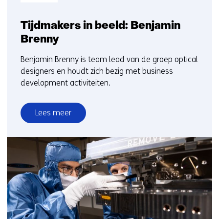
Tijdmakers in beeld: Benjamin
Brenny
Benjamin Brenny is team lead van de groep optical
designers en houdt zich bezig met business
development activiteiten.
Lees meer
over
Tijdmakers
in
beeld:
Benjamin
Brenny