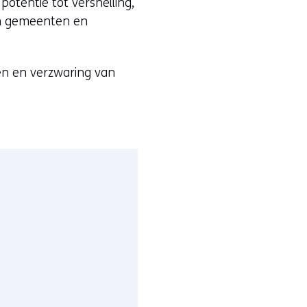
otentie tot versnelling,
en gemeenten en
en en verzwaring van