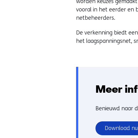
worden keuzes gemaakt ov
vooral in het eerder e
netbeheerders.
De verkenning biedt een
het laagspanningsnet, sn
Meer in
Benieuwd naar d
Download nu