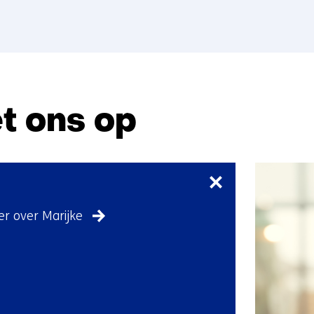
nieuw
venster)
t ons op
Sla
navigatie
over
(Neem
r over Marijke
contact
met
ons
op)