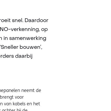
roeit snel. Daardoor
TNO-verkenning, op
en in samenwerking
‘Sneller bouwen’,
rders daarbij
nnepanelen neemt de
 brengt voor
n van kabels en het
k achter bij de