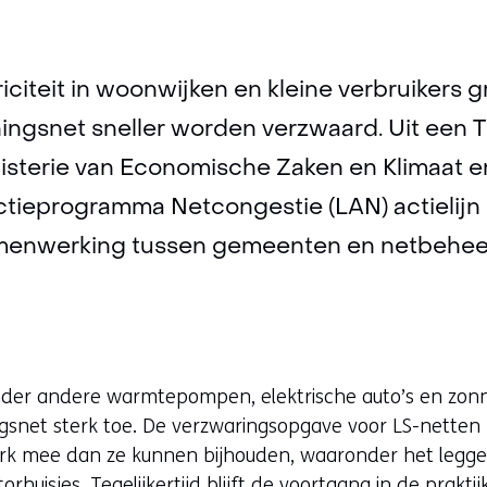
iciteit in woonwijken en kleine verbruikers g
ingsnet sneller worden verzwaard. Uit een 
nisterie van Economische Zaken en Klimaat 
ctieprogramma Netcongestie (LAN) actielijn 
samenwerking tussen gemeenten en netbehee
der andere warmtepompen, elektrische auto’s en zo
gsnet sterk toe. De verzwaringsopgave voor LS-netten
k mee dan ze kunnen bijhouden, waaronder het legge
uisjes. Tegelijkertijd blijft de voortgang in de praktij