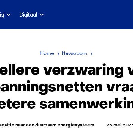
Ga
ig
Digitaal
naar
inhoud
Snellere
Home
Newsroom
verzwaring
ellere verzwaring 
van
laagspanningsne
panningsnetten vra
vraagt
om
etere samenwerki
betere
samenwerking
ma:
ansitie naar een duurzaam energiesysteem
26 mei 202