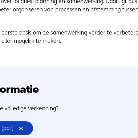
er locaties, planning en samenwerking. Daar ligt dus p
n beter organiseren van processen en afstemming tuss
 eerste basis om de samenwerking verder te verbeter
eller mogelijk te maken.
formatie
e volledige verkenning?
(opent
(pdf)
in