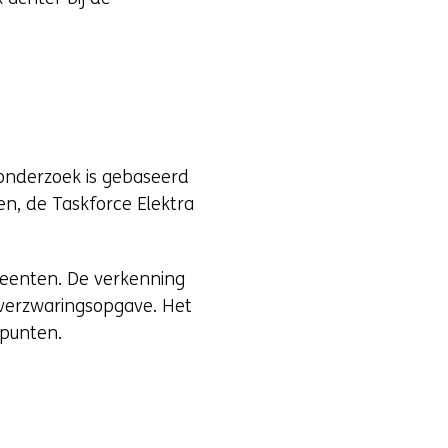
onderzoek is gebaseerd
n, de Taskforce Elektra
emeenten. De verkenning
tverzwaringsopgave. Het
lpunten.