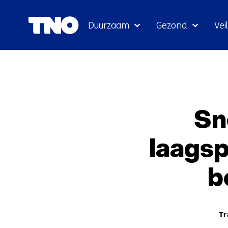
Duurzaam
Gezond
Veil
Sn
laags
b
The
Tr