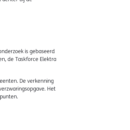
onderzoek is gebaseerd
n, de Taskforce Elektra
emeenten. De verkenning
tverzwaringsopgave. Het
lpunten.