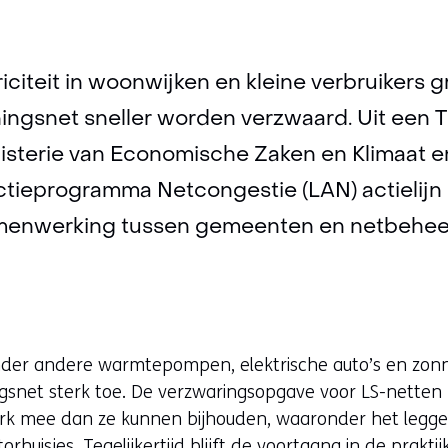
iciteit in woonwijken en kleine verbruikers g
ingsnet sneller worden verzwaard. Uit een 
nisterie van Economische Zaken en Klimaat 
ctieprogramma Netcongestie (LAN) actielijn 
samenwerking tussen gemeenten en netbehee
der andere warmtepompen, elektrische auto’s en zo
gsnet sterk toe. De verzwaringsopgave voor LS-netten
k mee dan ze kunnen bijhouden, waaronder het legge
uisjes. Tegelijkertijd blijft de voortgang in de praktij