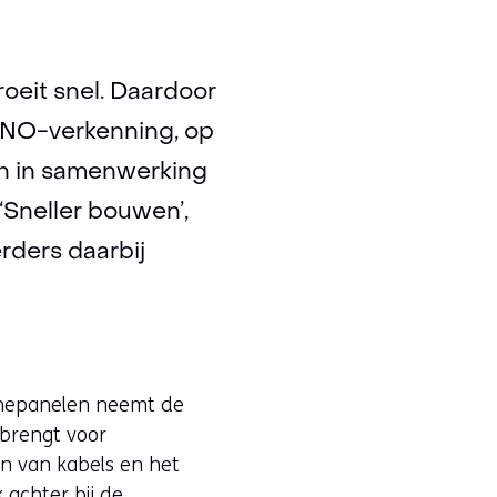
roeit snel. Daardoor
TNO-verkenning, op
en in samenwerking
‘Sneller bouwen’,
rders daarbij
nnepanelen neemt de
 brengt voor
n van kabels en het
k achter bij de