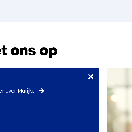
nieuw
venster)
t ons op
Sla
navigatie
over
(Neem
r over Marijke
contact
met
ons
op)