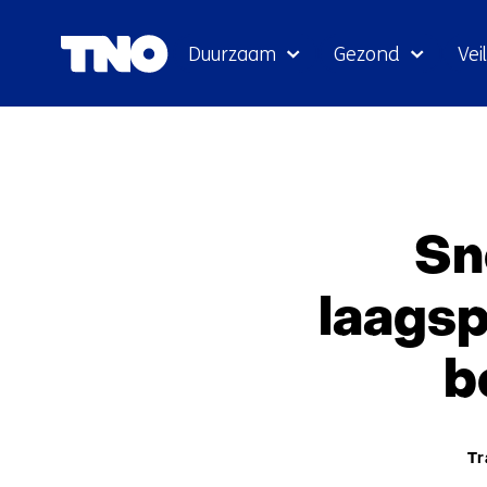
Duurzaam
Gezond
Veil
Sn
laags
b
The
Tr