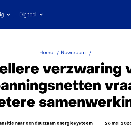
Ga
ig
Digitaal
naar
inhoud
Snellere
Home
Newsroom
verzwaring
ellere verzwaring 
van
laagspanningsne
panningsnetten vra
vraagt
om
etere samenwerki
betere
samenwerking
ma:
ansitie naar een duurzaam energiesysteem
26 mei 202