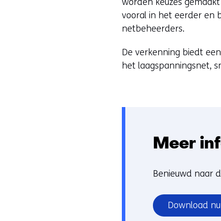
worden keuzes gemaakt ov
vooral in het eerder e
netbeheerders.
De verkenning biedt een
het laagspanningsnet, sn
Meer in
Benieuwd naar d
Download nu