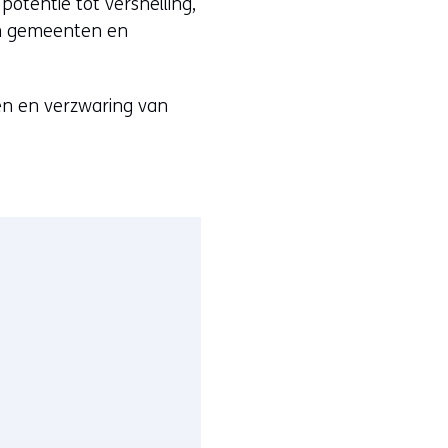
otentie tot versnelling,
en gemeenten en
en en verzwaring van