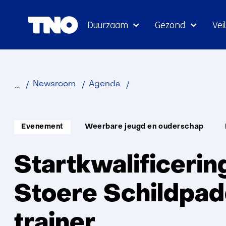
Duurzaam
Gezond
Veil
Startkwalificering
Newsroom
Agenda
tot
Stoere
Informatietype:
Thema:
Un
Schildpadden
Evenement
Weerbare jeugd en ouderschap
trainer
2
Startkwalificerin
juni
Stoere Schildpa
trainer