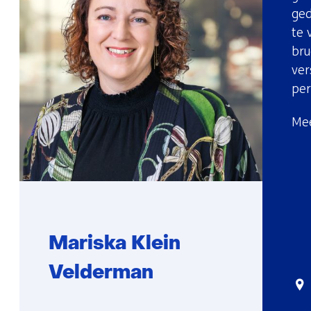
ged
te 
bru
ver
per
Mee
Mariska Klein
Velderman
Sta