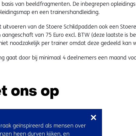
n
r
op basis van beeldfragmenten. De inbegrepen opleidings
d
e
pleidingsmap en een trainershandleiding.
e
w
r
t uitvoeren van de Stoere Schildpadden ook een Stoer
e
e
 aangeschaft van 75 Euro excl. BTW (deze laatste is b
b
w
 niet noodzakelijk per trainer omdat deze gedeeld kan 
s
e
i
ring gaat door bij minimaal 4 deelnemers een maand v
b
t
s
e
i
)
t
t ons op
e
)
Sla
navigatie
over
 raak geïnspireerd als mensen over
(Neem
nzen heen durven kijken, en