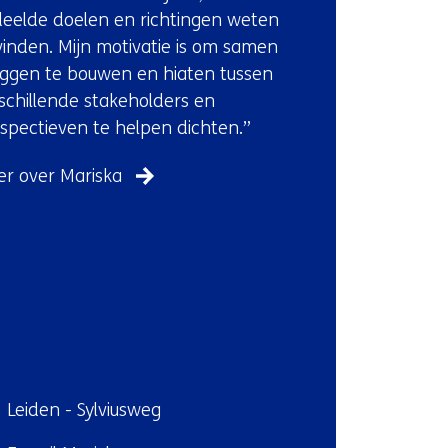
contact
eelde doelen en richtingen weten
met
vinden. Mijn motivatie is om samen
ons
ggen te bouwen en hiaten tussen
op)
schillende stakeholders en
spectieven te helpen dichten.”
r over Mariska
ndplaats:
Leiden - Sylviusweg