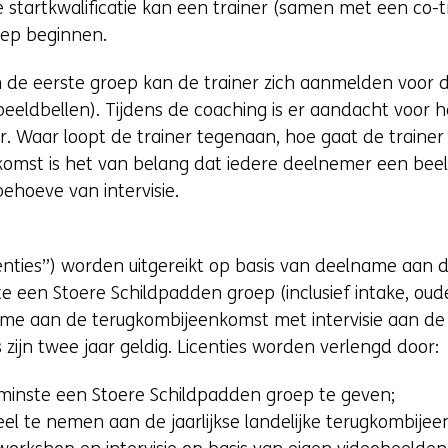
t
 startkwalificatie kan een trainer (samen met een co-t
n
i
oep beginnen.
i
n
e
an de eerste groep kan de trainer zich aanmelden voor
n
u
 beeldbellen). Tijdens de coaching is er aandacht voor h
i
w
r. Waar loopt de trainer tegenaan, hoe gaat de trainer 
e
v
komst is het van belang dat iedere deelnemer een bee
u
e
ehoeve van intervisie.
w
n
v
s
e
t
centies”) worden uitgereikt op basis van deelname aan d
n
e
e een Stoere Schildpadden groep (inclusief intake, ou
s
r
ame aan de terugkombijeenkomst met intervisie aan de
t
)
 zijn twee jaar geldig. Licenties worden verlengd door:
e
(
r
v
minste een Stoere Schildpadden groep te geven;
)
e
eel te nemen aan de jaarlijkse landelijke terugkombije
(
r