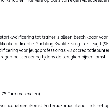
e workshop en intervisie op basis van eigen videobeelden
v
w
e
i
r
j
w
s
i
t
tartkwalificering tot trainer is alleen beschikbaar voo
j
n
ficatie of licentie. Stichting Kwaliteitsregister Jeugd (
s
a
ificering voor jeugdprofessionals 48 accreditatiepunt
t
a
regen na licensering tijdens de terugkombijeenkomst.
n
r
a
e
a
e
r
n
e
a
e
n
. 75 Euro materialen).
n
d
a
e
tkwalificatiebijeenkomst én terugkomochtend, inclusief o