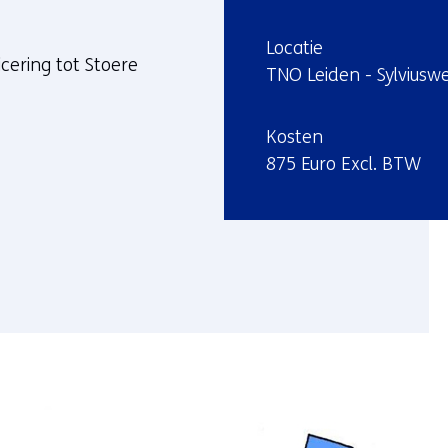
:
Locatie
icering tot Stoere
TNO Leiden - Sylviusw
:
Kosten
875 Euro Excl. BTW