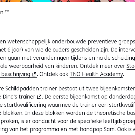
en ™
een wetenschappelijk onderbouwde preventieve groepst
et 6 jaar) van wie de ouders gescheiden zijn. De interv
en gaan met veranderingen tijdens en na de scheiding,
ale weerbaarheid van kinderen. Ontdek meer over
Sto
(
 beschrijving
. Ontdek ook
TNO Health Academy
.
o
ere Schildpadden trainer bestaat uit twee bijeenkomst
p
(
 Dino’s trainer
. De eerste bijeenkomst op donderdag 
e
o
 startkwalificering waarmee de trainer een startkwalifi
n
p
5 blokken. In deze blokken worden de theoretische bas
t
e
roken, is er aandacht voor de specifieke leeftijdsgroep
i
n
ring van het programma en met handpop Sam. Ook is e
n