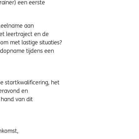
rainer) een eerste
i
e
u
 deelname aan
w
et leertraject en de
v
om met lastige situaties?
e
ldopname tijdens een
n
s
t
e
e startkwalificering, het
r
deravond en
)
 hand van dit
(
v
e
r
enkomst,
w