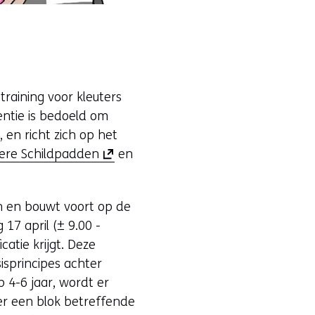
raining voor kleuters
entie is bedoeld om
 en richt zich op het
(
ere Schildpadden
en
o
p
en en bouwt voort op de
e
17 april (± 9.00 -
n
catie krijgt. Deze
t
isprincipes achter
i
 4-6 jaar, wordt er
n
r een blok betreffende
n