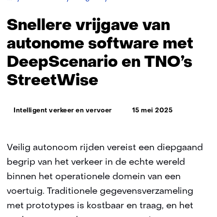
vrijgave
van
Snellere vrijgave van
autonome
software
autonome software met
met
DeepScenario en TNO’s
DeepScenario
en
StreetWise
TNO’s
StreetWise
Thema:
Intelligent verkeer en vervoer
15 mei 2025
Veilig autonoom rijden vereist een diepgaand
begrip van het verkeer in de echte wereld
binnen het operationele domein van een
voertuig. Traditionele gegevensverzameling
met prototypes is kostbaar en traag, en het