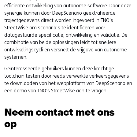
p
efficiënte ontwikkeling van autonome software. Door deze
e
synergie kunnen door DeepScenario geëxtraheerde
n
trajectgegevens direct worden ingevoerd in TNO’s
t
StreetWise om scenario's te identificeren voor
i
datagestuurde specificatie, ontwikkeling en validatie. De
n
combinatie van beide oplossingen leidt tot snellere
n
ontwikkelingscycli en versnelt de vrijgave van autonome
i
systemen.
e
Geïnteresseerde gebruikers kunnen deze krachtige
u
toolchain testen door reeds verwerkte verkeersgegevens
w
te downloaden van het webplatform van DeepScenario en
v
een demo van TNO’s StreetWise aan te vragen.
e
n
s
Neem contact met ons
t
op
e
r
Sla