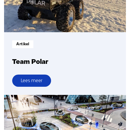
Informatietype:
Artikel
Team Polar
Lees meer
over
Team
Polar