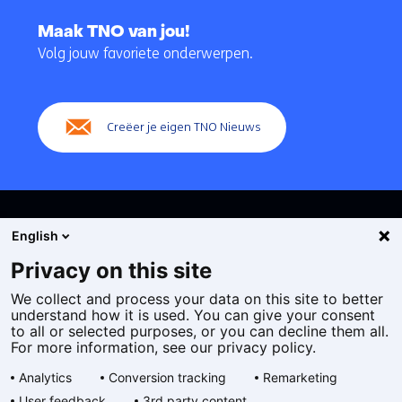
Terug
naar
Maak TNO van jou!
navigatie
Volg jouw favoriete onderwerpen.
(Hoofdnavigatie)
Creëer je eigen TNO Nieuws
English
Privacy on this site
We collect and process your data on this site to better
Cookies
understand how it is used. You can give your consent
Privacy statement
to all or selected purposes, or you can decline them all.
Toegankelijkheid
For more information, see our privacy policy.
Disclaimer
Analytics
Conversion tracking
Remarketing
Algemene voorwaarden
User feedback
3rd party content