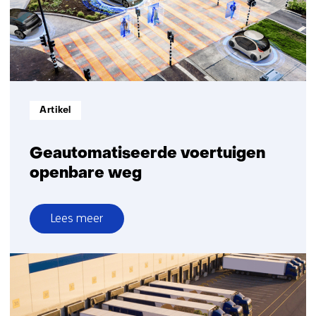
Informatietype:
Artikel
Geautomatiseerde voertuigen
openbare weg
Lees meer
over
Geautomatiseerde
voertuigen
openbare
weg