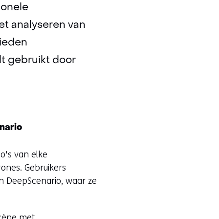
ionele
et analyseren van
bieden
t gebruikt door
nario
o's van elke
rones. Gebruikers
n DeepScenario, waar ze
scène met