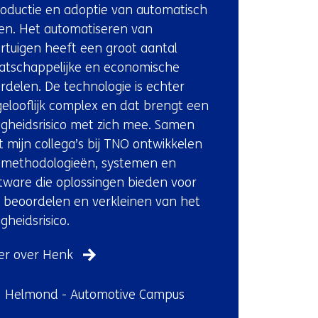
(Neem
t
roductie en adoptie van automatisch
contact
e
den. Het automatiseren van
met
r
rtuigen heeft een groot aantal
ons
)
tschappelijke en economische
op)
(
rdelen. De technologie is echter
v
elooflijk complex en dat brengt een
e
ligheidsrisico met zich mee. Samen
r
 mijn collega’s bij TNO ontwikkelen
w
methodologieën, systemen en
i
tware die oplossingen bieden voor
j
 beoordelen en verkleinen van het
s
igheidsrisico.
t
er over Henk
n
a
ndplaats:
Helmond - Automotive Campus
a
r