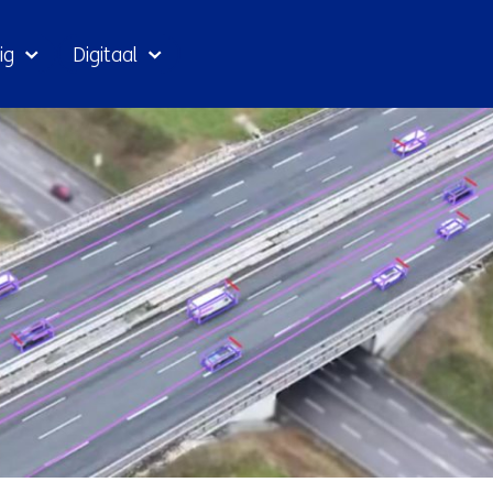
Ga
ig
Digitaal
naar
inhoud