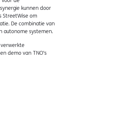
 voor de
 synergie kunnen door
s StreetWise om
datie. De combinatie van
 van autonome systemen.
 verwerkte
een demo van TNO’s