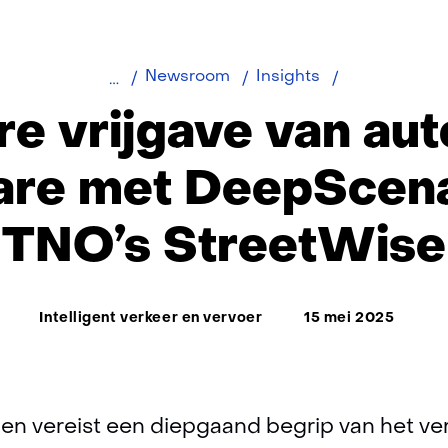
Snellere
Newsroom
Insights
vrijgave
re vrijgave van a
van
autonome
are met DeepScena
software
met
TNO’s StreetWise
DeepScenari
en
TNO’s
Thema:
StreetWise
Intelligent verkeer en vervoer
15 mei 2025
den vereist een diepgaand begrip van het ve