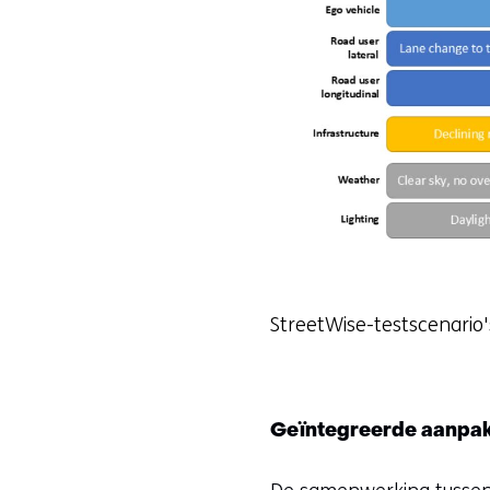
StreetWise-testscenario's
Geïntegreerde aanpak