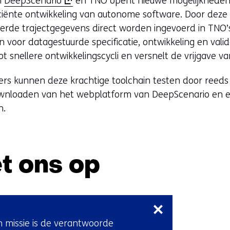
n
DeepScenario
en TNO opent nieuwe mogelijkheden
o
iciënte ontwikkeling van autonome software. Door deze
p
erde trajectgegevens direct worden ingevoerd in TNO’
e
en voor datagestuurde specificatie, ontwikkeling en vali
n
tot snellere ontwikkelingscycli en versnelt de vrijgave
t
ers kunnen deze krachtige toolchain testen door reeds
i
wnloaden van het webplatform van DeepScenario en 
n
n.
n
i
e
u
t ons op
w
v
Sla
e
navigatie
n
over
s
n missie is de verantwoorde