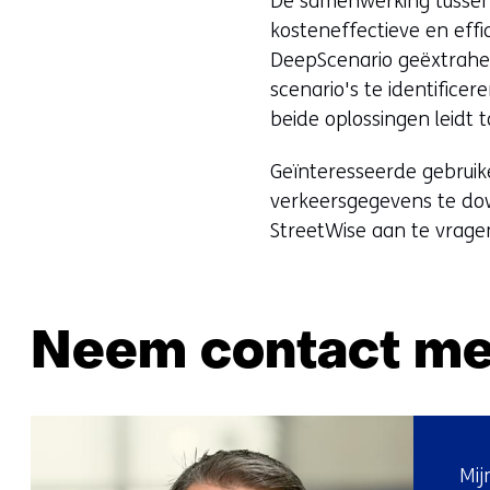
De samenwerking tusse
kosteneffectieve en eff
DeepScenario geëxtrahe
scenario's te identificer
beide oplossingen leidt 
Geïnteresseerde gebruik
verkeersgegevens te do
StreetWise aan te vrage
Neem contact me
Mij