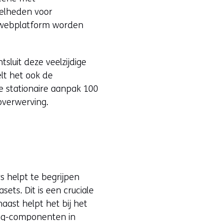
snelheden voor
t webplatform worden
sluit deze veelzijdige
elt het ook de
de stationaire aanpak 100
ioverwerving.
s helpt te begrijpen
ts. Dit is een cruciale
naast helpt het bij het
ing-componenten in