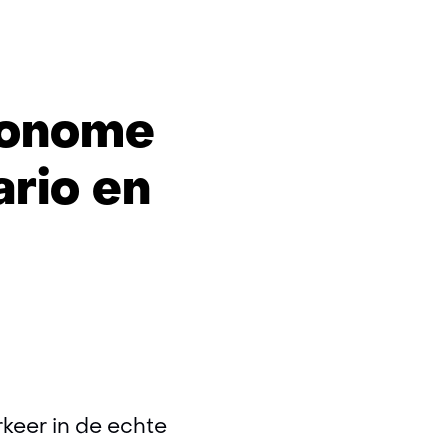
utonome
rio en
o
rkeer in de echte