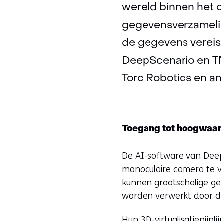
wereld binnen het o
gegevensverzamelin
de gegevens vereist
DeepScenario en TN
Torc Robotics en a
Toegang tot hoogwaa
De AI-software van Deep
monoculaire camera te vi
kunnen grootschalige g
worden verwerkt door de
Hun 3D-virtualisatiepijp