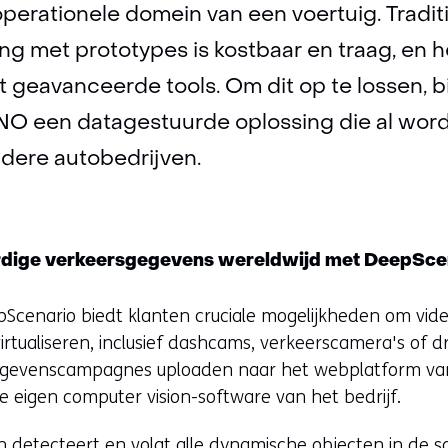
perationele domein van een voertuig. Tradit
g met prototypes is kostbaar en traag, en h
 geavanceerde tools. Om dit op te lossen, 
O een datagestuurde oplossing die al word
ndere autobedrijven.
rdige verkeersgegevens wereldwijd met DeepSce
Scenario biedt klanten cruciale mogelijkheden om vide
rtualiseren, inclusief dashcams, verkeerscamera's of d
egevenscampagnes uploaden naar het webplatform va
 eigen computer vision-software van het bedrijf.
lijn detecteert en volgt alle dynamische objecten in de 