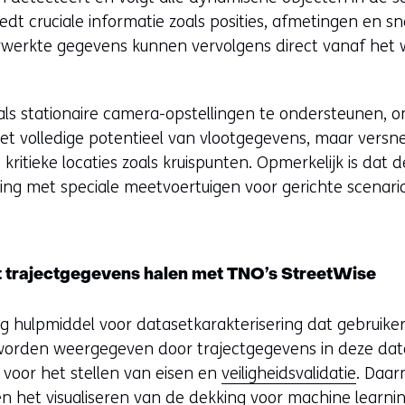
iedt cruciale informatie zoals posities, afmetingen en 
rwerkte gegevens kunnen vervolgens direct vanaf he
 stationaire camera-opstellingen te ondersteunen, ont
het volledige potentieel van vlootgegevens, maar versn
ritieke locaties zoals kruispunten. Opmerkelijk is dat 
lijking met speciale meetvoertuigen voor gerichte scenar
t trajectgegevens halen met TNO’s StreetWise
ig hulpmiddel voor datasetkarakterisering dat gebruiker
worden weergegeven door trajectgegevens in deze datase
 voor het stellen van eisen en
veiligheidsvalidatie
. Daar
 het visualiseren van de dekking voor machine learn