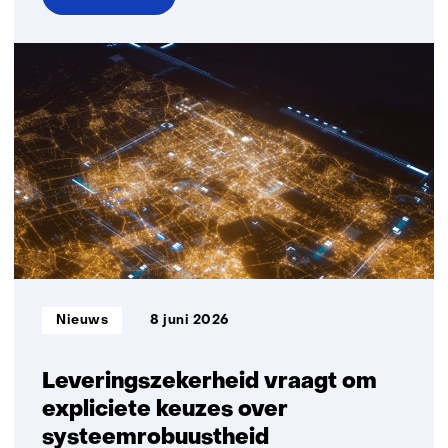
over
AI
biedt
veel
kansen
voor
productiviteitswinst,
maar
gevolgen
voor
werknemers
vragen
om
Informatietype:
Nieuws
8 juni 2026
aandacht
Leveringszekerheid vraagt om
expliciete keuzes over
systeemrobuustheid