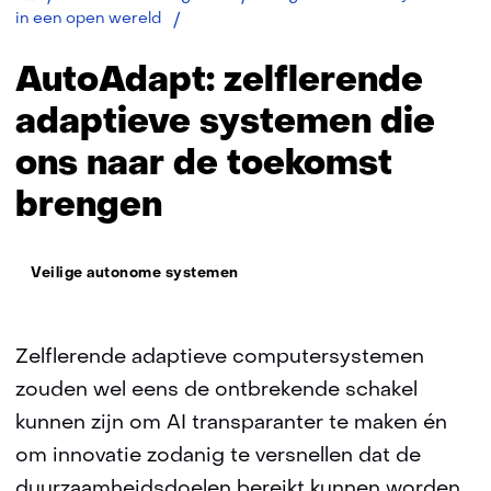
AutoAdapt:
in een open wereld
zelflerende
adaptieve
AutoAdapt: zelflerende
systemen
adaptieve systemen die
ons naar de toekomst
brengen
Thema:
Veilige autonome systemen
Zelflerende adaptieve computersystemen
zouden wel eens de ontbrekende schakel
kunnen zijn om AI transparanter te maken én
om innovatie zodanig te versnellen dat de
duurzaamheidsdoelen bereikt kunnen worden.