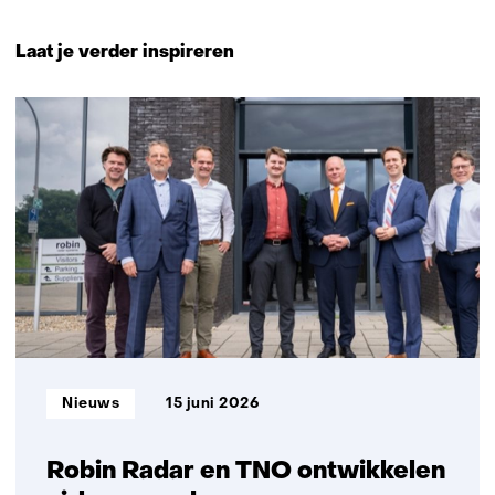
Terug
naar
Laat je verder inspireren
navigatie
(Neem
729
contact
resultaten,
met
getoond
ons
21
op)
t/m
25
Informatietype:
Nieuws
15 juni 2026
Robin Radar en TNO ontwikkelen