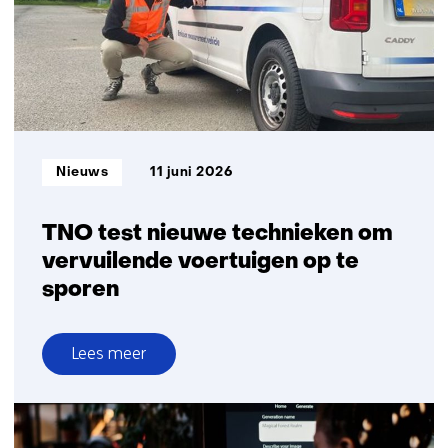
als
marktdirecteur
TNO
Vector
Informatietype:
Nieuws
11 juni 2026
TNO test nieuwe technieken om
vervuilende voertuigen op te
sporen
Lees meer
over
TNO
test