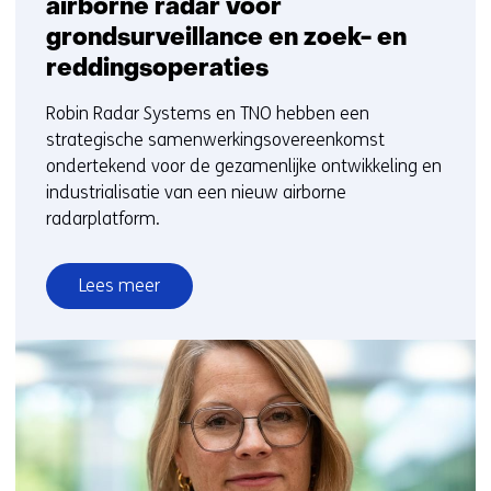
airborne radar voor
grondsurveillance en zoek- en
reddingsoperaties
Robin Radar Systems en TNO hebben een
strategische samenwerkingsovereenkomst
ondertekend voor de gezamenlijke ontwikkeling en
industrialisatie van een nieuw airborne
radarplatform.
Lees meer
over
Robin
Radar
en
TNO
ontwikkelen
airborne