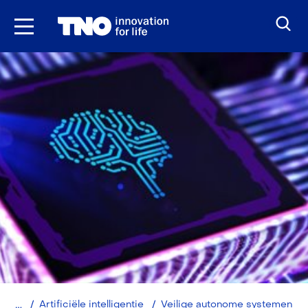
Ga
naar
inhoud
Home
Artificiële intelligentie
Veilige autonome systemen