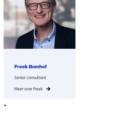
met
ons
op)
Freek Bomhof
Functie:
Senior consultant
Meer over Freek