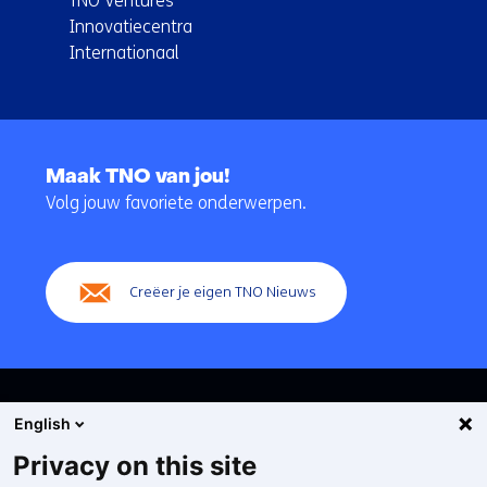
TNO Ventures
Innovatiecentra
Internationaal
Terug
naar
Maak TNO van jou!
navigatie
Volg jouw favoriete onderwerpen.
(Hoofdnavigatie)
Creëer je eigen TNO Nieuws
English
Privacy on this site