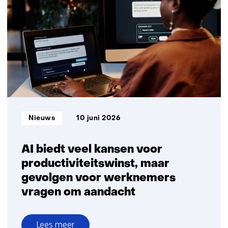
nieuwe
technieken
om
vervuilende
voertuigen
op
te
sporen
Informatietype:
Nieuws
10 juni 2026
AI biedt veel kansen voor
productiviteitswinst, maar
gevolgen voor werknemers
vragen om aandacht
Lees meer