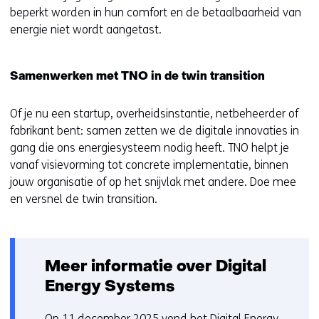
s
beperkt worden in hun comfort en de betaalbaarheid van
t
energie niet wordt aangetast.
n
a
a
Samenwerken met TNO in de twin transition
r
e
Of je nu een startup, overheidsinstantie, netbeheerder of
e
fabrikant bent: samen zetten we de digitale innovaties in
n
gang die ons energiesysteem nodig heeft. TNO helpt je
a
vanaf visievorming tot concrete implementatie, binnen
n
jouw organisatie of op het snijvlak met andere. Doe mee
d
en versnel de twin transition.
e
r
e
w
Meer informatie over Digital
e
Energy Systems
b
s
Op 11 december 2025 vond het Digital Energy