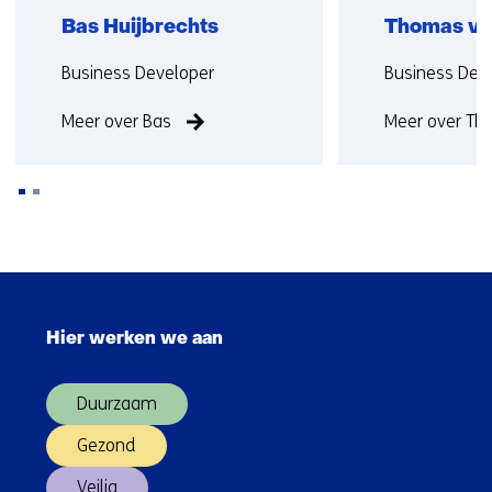
Bas Huijbrechts
Thomas van
Functie:
Functie:
Business Developer
Business Dev
Meer over Bas
Meer over T
Terug
naar
Sla
navigatie
navigatie
(Neem
Hier werken we aan
over
contact
(Hoofdnavigatie)
met
Duurzaam
ons
op)
Gezond
Veilig