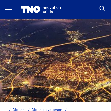
Ga
naar
inhoud
Digitale
Digitaal
Digitale systemen