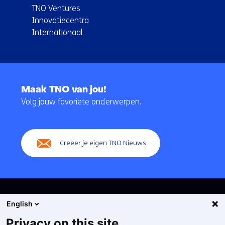
TNO Ventures
Innovatiecentra
Internationaal
Terug
naar
Maak TNO van jou!
navigatie
Volg jouw favoriete onderwerpen.
(Hoofdnavigatie)
Creëer je eigen TNO Nieuws
English
Privacy on this site