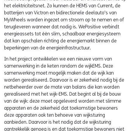
i
het elektriciteitsnet. Zo kunnen de HEMS van Current, de
e
batterijen van Victron en bidirectionele deelauto’s van
u
MyWheels worden ingezet om stroom op te nemen en of
w
terugleveren wanneer dat nodig is. WePositive verbindt
v
energieassets tot één slim, schaalbaar energiesysteem
e
dat kan opschalen richting de energiemarkt binnen de
n
beperkingen van de energieinfrastructuur.
s
t
In het project ontwikkelen we een nieuwe vorm van
e
samenwerking in de keten rondom de wijkEMS. Deze
r
samenwerking moet mogelijk maken dat de wijk kan
)
worden gerealiseerd. Daarvoor is er zekerheid nodig bij de
(
netbeheerder over de mate van balans die kan worden
v
gerealiseerd met het wijk-EMS. Dat begint al bij de bouw
e
van de wijk: deze moet opgeleverd worden met slimme
r
apparaten en de zekerheid dat toekomstige bewoners
w
deze apparaten ook ten behoeve van wijksturing
i
aanbieden. Daarvoor is het nodig dat de wijksturing
j
aantrekkelijk genoeg is en dat toekomstige bewoners niet