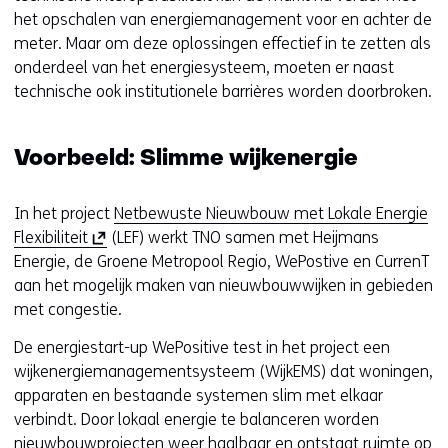
het opschalen van energiemanagement voor en achter de
meter. Maar om deze oplossingen effectief in te zetten als
onderdeel van het energiesysteem, moeten er naast
technische ook institutionele barrières worden doorbroken.
Voorbeeld: Slimme wijkenergie
In het project
Netbewuste Nieuwbouw met Lokale Energie
(
Flexibiliteit
(LEF) werkt TNO samen met Heijmans
o
Energie, de Groene Metropool Regio, WePostive en CurrenT
p
aan het mogelijk maken van nieuwbouwwijken in gebieden
e
met congestie.
n
De energiestart-up WePositive test in het project een
t
wijkenergiemanagementsysteem (WijkEMS) dat woningen,
i
apparaten en bestaande systemen slim met elkaar
n
verbindt. Door lokaal energie te balanceren worden
n
nieuwbouwprojecten weer haalbaar en ontstaat ruimte op