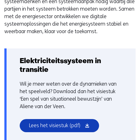
systeemdenken en een systeemaanpak nodig waarbij alle
partijen in het systeem betrokken moeten worden. Samen
met de energiesector ontwikkelen we digitale
systeemoplossingen die het energiesysteem stabiel en
weerbaar maken, klaar voor de toekomst.
Elektriciteitssysteem in
transitie
Wil je meer weten over de dynamieken van
het speelveld? Download dan het visiestuk
‘Een spel van situationeel bewustzijn’ van
Aliene van der Veen.
(opent
Lees het visiestuk
(pdf)
in