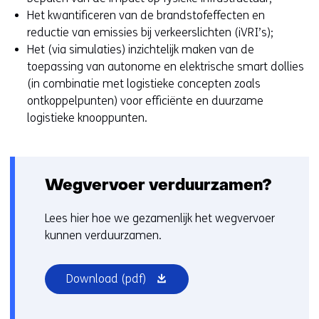
Het kwantificeren van de brandstofeffecten en
reductie van emissies bij verkeerslichten (iVRI’s);
Het (via simulaties) inzichtelijk maken van de
toepassing van autonome en elektrische smart dollies
(in combinatie met logistieke concepten zoals
ontkoppelpunten) voor efficiënte en duurzame
logistieke knooppunten.
Wegvervoer verduurzamen?
Lees hier hoe we gezamenlijk het wegvervoer
kunnen verduurzamen.
(opent
Download
(pdf)
in
nieuw