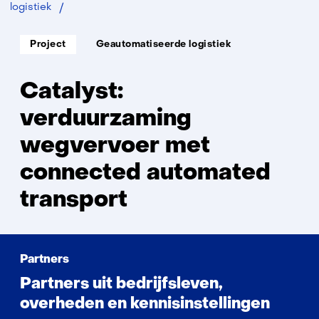
Catalyst:
logistiek
verduurzaming
wegvervoer
Soort
Thema:
Project
Geautomatiseerde logistiek
project:
met
connected
automated
Catalyst:
transport
verduurzaming
wegvervoer met
connected automated
transport
Partners
Partners uit bedrijfsleven,
overheden en kennisinstellingen