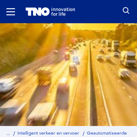
Ga
naar
inhoud
Home
Intelligent verkeer en vervoer
Geautomatiseerde