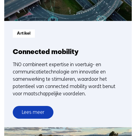
b
s
i
t
e
Informatietype:
Artikel
)
Connected mobility
TNO combineert expertise in voertuig- en
communicatietechnologie om innovatie en
samenwerking te stimuleren, waardoor het
potentieel van connected mobility wordt benut
voor maatschappelijke voordelen.
Lees meer
over
Connected
mobility