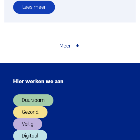
Lees meer
over
Veilige
interactie
mens
en
Meer
zelfrijdende
auto
Sla
navigatie
Hier werken we aan
over
(Hoofdnavigatie)
Duurzaam
Gezond
Veilig
Digitaal