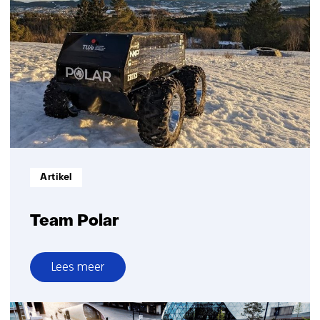
Informatietype:
Artikel
Team Polar
Lees meer
over
Team
Polar