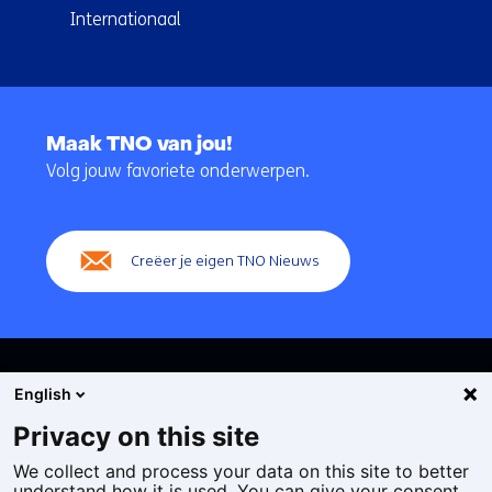
Internationaal
Terug
naar
Maak TNO van jou!
navigatie
Volg jouw favoriete onderwerpen.
(Hoofdnavigatie)
Creëer je eigen TNO Nieuws
English
Privacy on this site
We collect and process your data on this site to better
Cookies
understand how it is used. You can give your consent