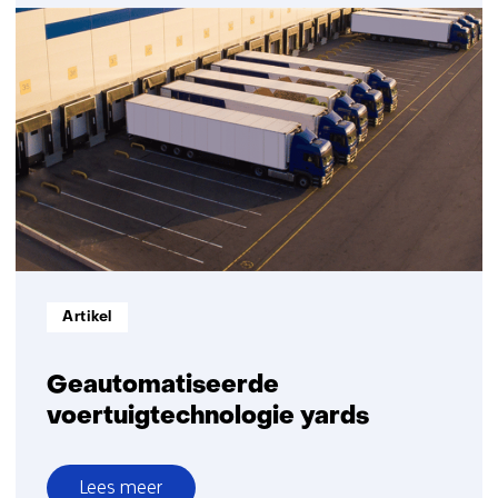
Geautomatiseerde
voertuigen
openbare
weg
Informatietype:
Artikel
Geautomatiseerde
voertuigtechnologie yards
Lees meer