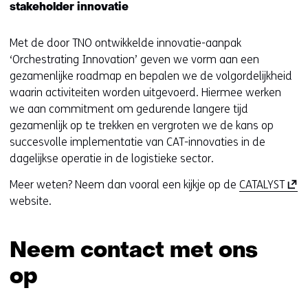
stakeholder innovatie
Met de door TNO ontwikkelde innovatie-aanpak
‘Orchestrating Innovation’ geven we vorm aan een
gezamenlijke roadmap en bepalen we de volgordelijkheid
waarin activiteiten worden uitgevoerd. Hiermee werken
we aan commitment om gedurende langere tijd
gezamenlijk op te trekken en vergroten we de kans op
succesvolle implementatie van CAT-innovaties in de
dagelijkse operatie in de logistieke sector.
(
Meer weten? Neem dan vooral een kijkje op de
CATALYST
o
website.
p
e
Neem contact met ons
n
t
op
i
n