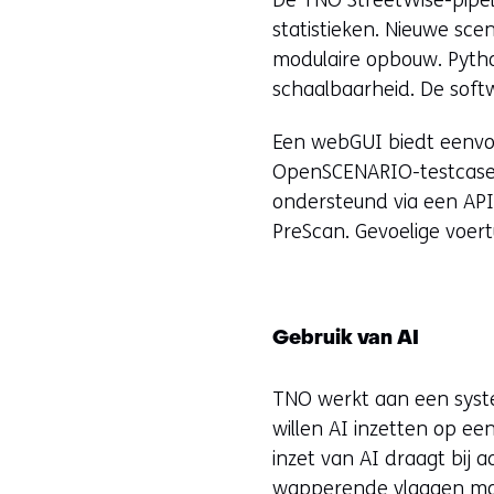
statistieken. Nieuwe sc
modulaire opbouw. Python
schaalbaarheid. De softw
Een webGUI biedt eenvo
OpenSCENARIO-testcases,
ondersteund via een API,
PreScan. Gevoelige voert
Gebruik van AI
TNO werkt aan een syste
willen AI inzetten op een
inzet van AI draagt ​​bij
wapperende vlaggen mome