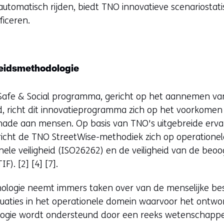
automatisch rijden, biedt TNO innovatieve scenariosta
ficeren.
eidsmethodologie
 Safe & Social programma, gericht op het aannemen van
d, richt dit innovatieprogramma zich op het voorkomen v
chade aan mensen. Op basis van TNO's uitgebreide erv
 richt de TNO StreetWise-methodiek zich op operationele 
nele veiligheid (ISO26262) en de veiligheid van de beoo
). [2] [4] [7].
ologie neemt immers taken over van de menselijke be
situaties in het operationele domein waarvoor het ontwo
gie wordt ondersteund door een reeks wetenschappeli