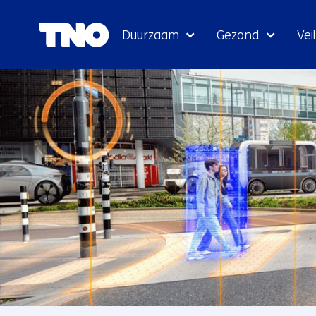
Duurzaam
Gezond
Veil