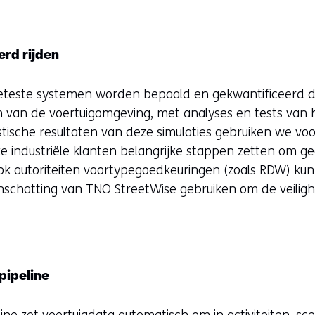
erd rijden
eteste systemen worden bepaald en gekwantificeerd 
en van de voertuigomgeving, met analyses en tests van 
stische resultaten van deze simulaties gebruiken we voor
e industriële klanten belangrijke stappen zetten om g
Ook autoriteiten voortypegoedkeuringen (zoals RDW) ku
inschatting van TNO StreetWise gebruiken om de veiligh
 pipeline
ne zet voertuigdata automatisch om in activiteiten, sc