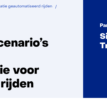
StreetWise
datie geautomatiseerd rijden
Pa
S
cenario’s
T
tie voor
rijden