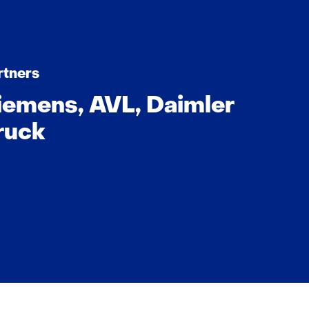
rtners
iemens, AVL, Daimler
ruck