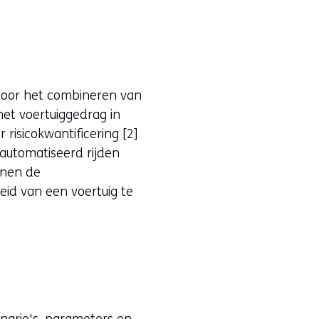
door het combineren van
het voertuiggedrag in
 risicokwantificering [2]
eautomatiseerd rijden
nnen de
eid van een voertuig te
enario's, parameters en