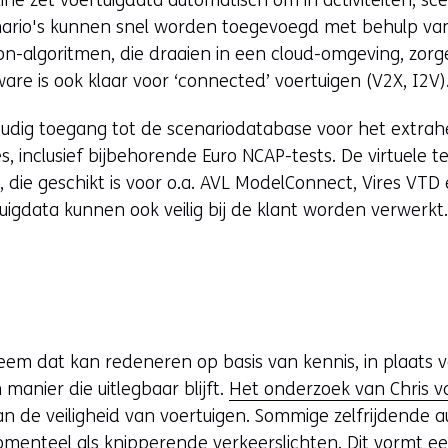
enario's kunnen snel worden toegevoegd met behulp va
-algoritmen, die draaien in een cloud-omgeving, zorgen 
are is ook klaar voor ‘connected’ voertuigen (V2X, I2V)
udig toegang tot de scenariodatabase voor het extra
 inclusief bijbehorende Euro NCAP-tests. De virtuele 
 die geschikt is voor o.a. AVL ModelConnect, Vires VT
uigdata kunnen ook veilig bij de klant worden verwerkt
em dat kan redeneren op basis van kennis, in plaats v
 manier die uitlegbaar blijft.
Het onderzoek van Chris v
 aan de veiligheid van voertuigen. Sommige zelfrijdende 
nteel als knipperende verkeerslichten. Dit vormt een