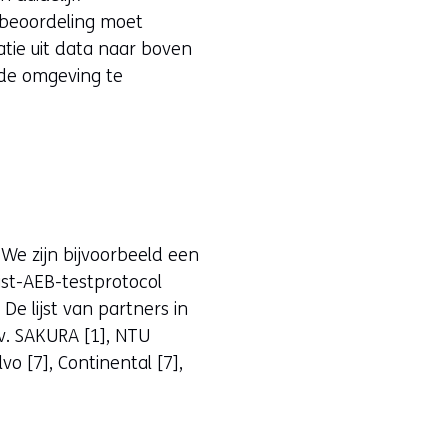
dsbeoordeling moet
atie uit data naar boven
 de omgeving te
We zijn bijvoorbeeld een
ist-AEB-testprotocol
e lijst van partners in
v. SAKURA [1], NTU
vo [7], Continental [7],