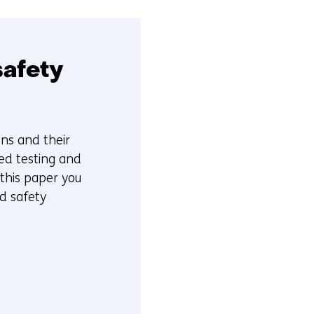
safety
ns and their
sed testing and
 this paper you
ed safety