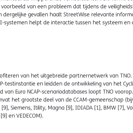
een voorbeeld van een probleem dat tijdens de veilighei
dergelijke gevallen haalt StreetWise relevante inform
I-systemen helpt de interactie tussen het systeem en
fiteren van het uitgebreide partnernetwerk van TNO. 
P-testinstantie en leidden de ontwikkeling van het Cycl
ed van Euro NCAP-scenariodatabases loopt TNO voorop. D
mvat het grootste deel van de CCAM-gemeenschap (bij
9], Siemens, Itility, Magna [9], IDIADA [1], BMW [7], Vol
le [9] en VEDECOM).