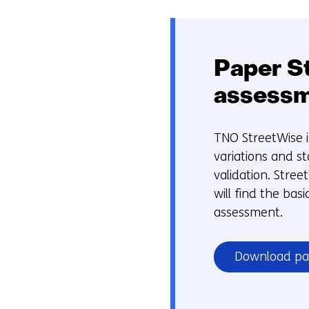
Paper S
assessm
TNO StreetWise i
variations and s
validation. Stree
will find the ba
assessment.
Download pa