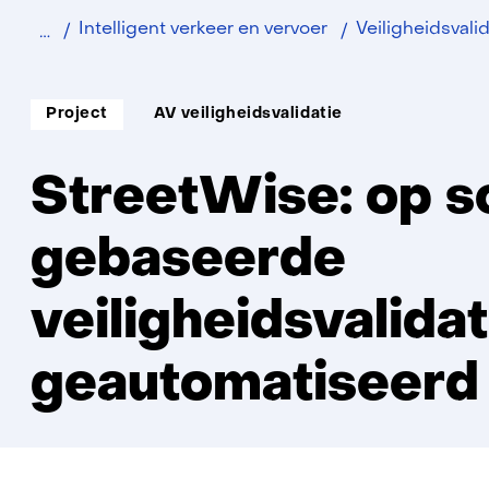
Home
Intelligent verkeer en vervoer
Veiligheidsvali
Soort
Thema:
Project
AV veiligheidsvalidatie
project:
StreetWise: op s
gebaseerde
veiligheidsvalida
geautomatiseerd 