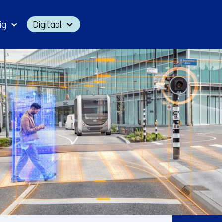
Ga
ig
Digitaal
naar
inhoud