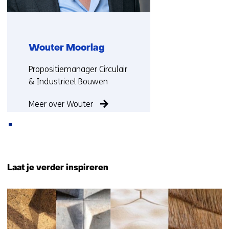
Wouter Moorlag
Functie:
Propositiemanager Circulair
& Industrieel Bouwen
Meer over Wouter
Terug
naar
Laat je verder inspireren
navigatie
(Neem
2
contact
resultaten,
met
getoond
ons