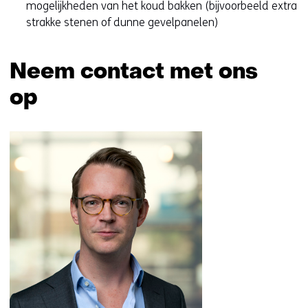
mogelijkheden van het koud bakken (bijvoorbeeld extra
strakke stenen of dunne gevelpanelen)
Neem contact met ons
op
Sla
navigatie
over
(Neem
contact
met
ons
op)