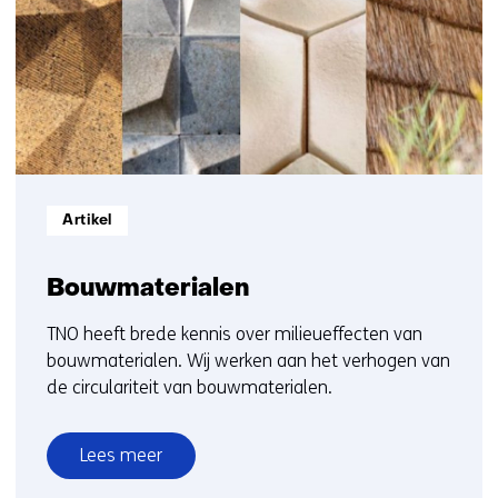
1
op)
t/m
2
Informatietype:
Artikel
Bouwmaterialen
TNO heeft brede kennis over milieueffecten van
bouwmaterialen. Wij werken aan het verhogen van
de circulariteit van bouwmaterialen.
Lees meer
over