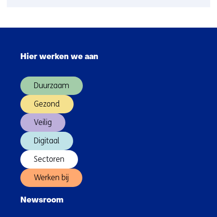
Ruim
baan
voor
Sla
duurzaam
navigatie
beton
Hier werken we aan
over
(Hoofdnavigatie)
Duurzaam
Gezond
Veilig
Digitaal
Sectoren
Werken bij
Newsroom