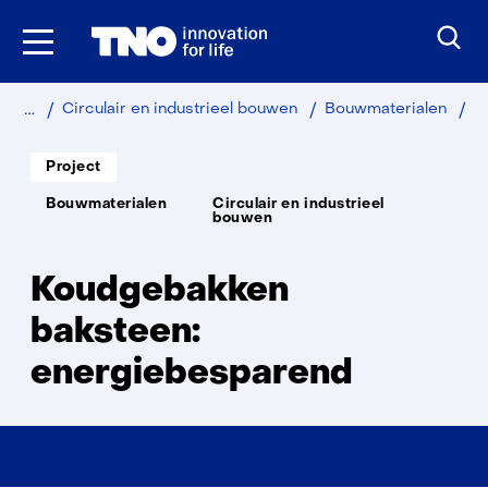
Ga
naar
inhoud
Home
Ko
Circulair en industrieel bouwen
Bouwmaterialen
ba
en
Soort
Project
project:
Thema:
Bouwmaterialen
Circulair en industrieel
bouwen
Koudgebakken
baksteen:
energiebesparend