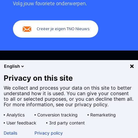
navigatie
Volg jouw favoriete onderwerpen.
(Hoofdnavigatie)
Creëer je eigen TNO Nieuws
English
Privacy on this site
We collect and process your data on this site to better
Cookies
understand how it is used. You can give your consent
Privacy statement
to all or selected purposes, or you can decline them all.
Toegankelijkheid
For more information, see our privacy policy.
Disclaimer
Analytics
Conversion tracking
Remarketing
Algemene voorwaarden
User feedback
3rd party content
Geselecteerde
NL
Details
Privacy policy
taal: