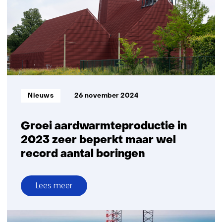
voor
de
energietransitie
Informatietype:
Nieuws
26 november 2024
Groei aardwarmteproductie in
2023 zeer beperkt maar wel
record aantal boringen
Lees meer
over
Groei
aardwarmteproductie