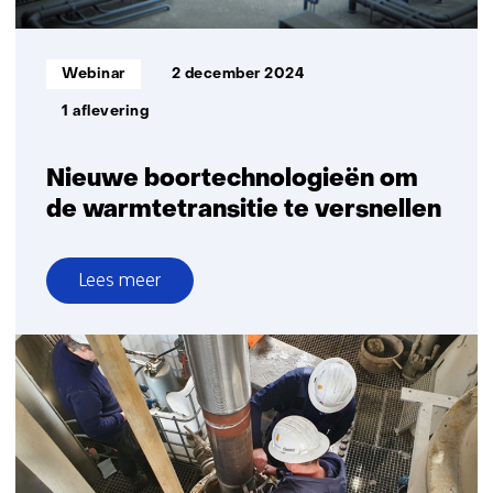
Informatietype:
Webinar
2 december 2024
1 aflevering
Nieuwe boortechnologieën om
de warmtetransitie te versnellen
Lees meer
over
Nieuwe
boortechnologieën
om
de
warmtetransitie
te
versnellen