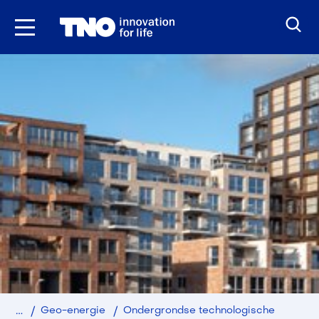
Ga
naar
inhoud
Home
Duurzaam
Geo-energie
Ondergrondse technologische