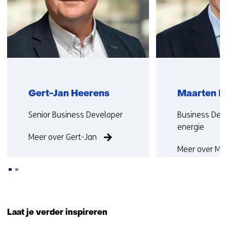
Gert-Jan Heerens
Maarten Bi
Functie:
Functie:
Senior Business Developer
Business Dev
energie
Meer over Gert-Jan
Meer over Ma
Terug
naar
Laat je verder inspireren
navigatie