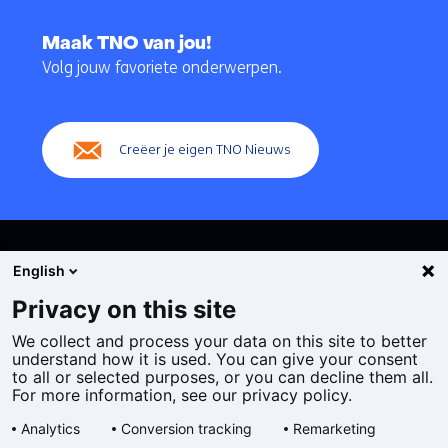
Terug
naar
Maak TNO van jou!
navigatie
Volg jouw favoriete onderwerpen.
(Hoofdnavigatie)
Creëer je eigen TNO Nieuws
English
Privacy on this site
We collect and process your data on this site to better
Cookies
understand how it is used. You can give your consent
Privacy statement
to all or selected purposes, or you can decline them all.
Toegankelijkheid
For more information, see our privacy policy.
Disclaimer
Analytics
Conversion tracking
Remarketing
Algemene voorwaarden