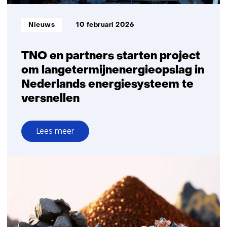
Informatietype:
Nieuws
10 februari 2026
TNO en partners starten project
om langetermijnenergieopslag in
Nederlands energiesysteem te
versnellen
Lees meer
over
TNO
en
partners
starten
project
om