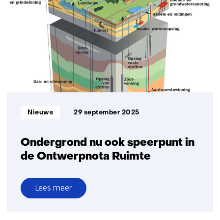
‘Methaanemissies
in
Noordzee
hangen
vaak
samen
met
ondiep
aardgas’
Informatietype:
Nieuws
29 september 2025
Ondergrond nu ook speerpunt in
de Ontwerpnota Ruimte
Lees meer
over
Ondergrond