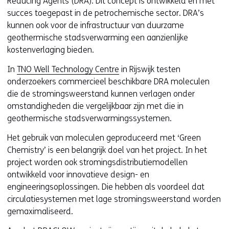
Reducing Agents (DRA). Dit concept is ontwikkeld en met
n
succes toegepast in de petrochemische sector. DRA’s
a
kunnen ook voor de infrastructuur van duurzame
a
geothermische stadsverwarming een aanzienlijke
r
kostenverlaging bieden.
e
e
In
TNO Well Technology Centre
in Rijswijk testen
n
onderzoekers commercieel beschikbare DRA moleculen
a
die de stromingsweerstand kunnen verlagen onder
n
omstandigheden die vergelijkbaar zijn met die in
d
geothermische stadsverwarmingssystemen.
e
r
Het gebruik van moleculen geproduceerd met ‘Green
e
Chemistry’ is een belangrijk doel van het project. In het
w
project worden ook stromingsdistributiemodellen
e
ontwikkeld voor innovatieve design- en
b
engineeringsoplossingen. Die hebben als voordeel dat
s
circulatiesystemen met lage stromingsweerstand worden
i
gemaximaliseerd.
t