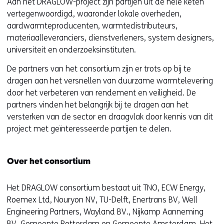
Aan het DRAGLOW-project zijn partijen uit de hele keten
e
vertegenwoordigd, waaronder lokale overheden,
)
aardwarmteproducenten, warmtedistributeurs,
materiaalleveranciers, dienstverleners, system designers,
universiteit en onderzoeksinstituten.
De partners van het consortium zijn er trots op bij te
dragen aan het versnellen van duurzame warmtelevering
door het verbeteren van rendement en veiligheid. De
partners vinden het belangrijk bij te dragen aan het
versterken van de sector en draagvlak door kennis van dit
project met geïnteresseerde partijen te delen.
Over het consortium
Het DRAGLOW consortium bestaat uit TNO, ECW Energy,
Roemex Ltd, Nouryon NV, TU-Delft, Enertrans BV, Well
Engineering Partners, Wayland BV., Nijkamp Aanneming
BV, Gemeente Rotterdam en Gemeente Amsterdam. Het