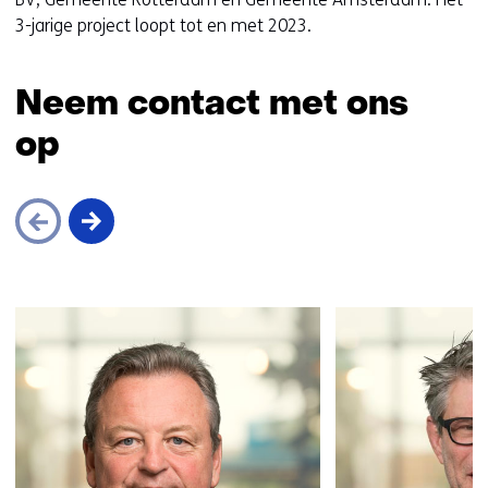
3-jarige project loopt tot en met 2023.
Neem contact met ons
op
Sla
navigatie
over
(Neem
contact
met
ons
op)