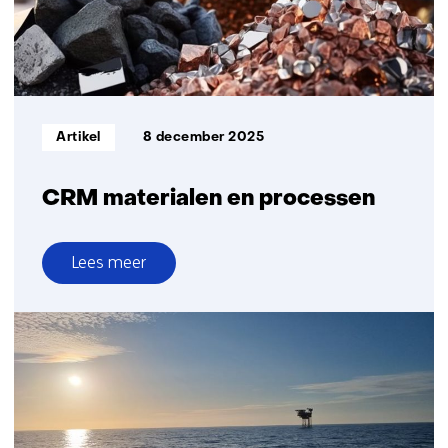
langetermijnenergieopslag
in
Nederlands
energiesysteem
te
versnellen
Informatietype:
Artikel
8 december 2025
CRM materialen en processen
Lees meer
over
CRM
materialen
en
processen