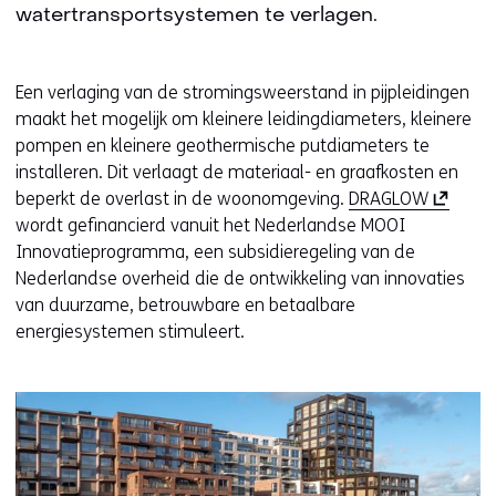
watertransportsystemen te verlagen.
Een verlaging van de stromingsweerstand in pijpleidingen
maakt het mogelijk om kleinere leidingdiameters, kleinere
pompen en kleinere geothermische putdiameters te
installeren. Dit verlaagt de materiaal- en graafkosten en
(
beperkt de overlast in de woonomgeving.
DRAGLOW
o
wordt gefinancierd vanuit het Nederlandse MOOI
p
Innovatieprogramma, een subsidieregeling van de
e
Nederlandse overheid die de ontwikkeling van innovaties
n
van duurzame, betrouwbare en betaalbare
t
energiesystemen stimuleert.
i
n
n
i
e
u