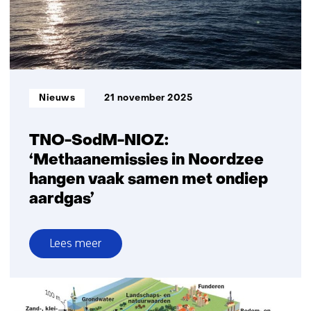
Informatietype:
Nieuws
21 november 2025
TNO-SodM-NIOZ:
‘Methaanemissies in Noordzee
hangen vaak samen met ondiep
aardgas’
Lees meer
over
TNO-
SodM-
NIOZ: