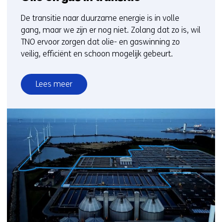
De transitie naar duurzame energie is in volle
gang, maar we zijn er nog niet. Zolang dat zo is, wil
TNO ervoor zorgen dat olie- en gaswinning zo
veilig, efficiënt en schoon mogelijk gebeurt.
Lees meer
over
Olie
en
gas
in
transitie