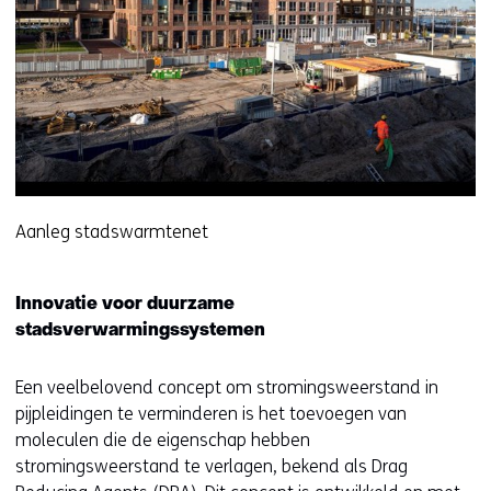
w
v
e
n
s
t
e
r
)
Aanleg stadswarmtenet
(
v
Innovatie voor duurzame
e
stadsverwarmingssystemen
r
w
Een veelbelovend concept om stromingsweerstand in
i
pijpleidingen te verminderen is het toevoegen van
j
moleculen die de eigenschap hebben
s
stromingsweerstand te verlagen, bekend als Drag
t