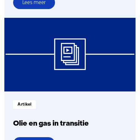
Lees meer
over
Jaarlijkse
aardwarmteproductie
gestegen,
maar
versnelling
blijft
uit
Informatietype:
Artikel
Olie en gas in transitie