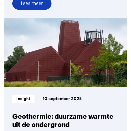
Lees meer
over
Olie
en
gas
in
transitie
Informatietype:
Insight
10 september 2025
Geothermie: duurzame warmte
uit de ondergrond