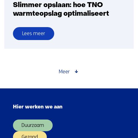
Slimmer opslaan: hoe TNO
warmteopslag optimaliseert
Lees meer
over
Slimmer
opslaan:
hoe
TNO
Meer
warmteopslag
optimaliseert
Sla
navigatie
Hier werken we aan
over
(Hoofdnavigatie)
Duurzaam
Gezond