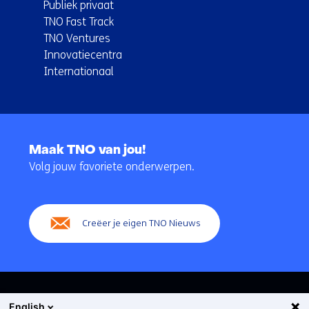
Publiek privaat
TNO Fast Track
TNO Ventures
Innovatiecentra
Internationaal
Terug
naar
Maak TNO van jou!
navigatie
Volg jouw favoriete onderwerpen.
(Hoofdnavigatie)
Creëer je eigen TNO Nieuws
English