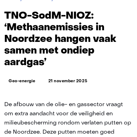
SodM-
NIOZ:
TNO-SodM-NIOZ:
‘Methaanemissies
in
‘Methaanemissies in
Noordzee
Noordzee hangen vaak
hangen
vaak
samen met ondiep
samen
met
aardgas’
ondiep
aardgas’
Thema:
Geo-energie
21 november 2025
De afbouw van de olie- en gassector vraagt
om extra aandacht voor de veiligheid en
milieubescherming rondom verlaten putten op
de Noordzee. Deze putten moeten goed