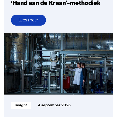
‘Hand aan de Kraan’-methodiek
Lees meer
over
Naar
een
toekomstbestendige
‘Hand
aan
de
Kraan’-
methodiek
Informatietype:
Insight
4 september 2025