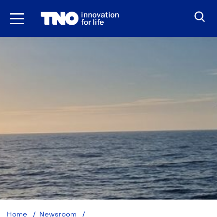
Ga
naar
inhoud
TNO-
Home
Newsroom