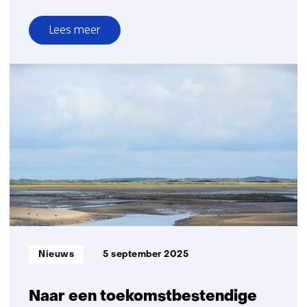
Lees meer
over
Geothermie:
duurzame
warmte
uit
de
ondergrond
Informatietype:
Nieuws
5 september 2025
Naar een toekomstbestendige