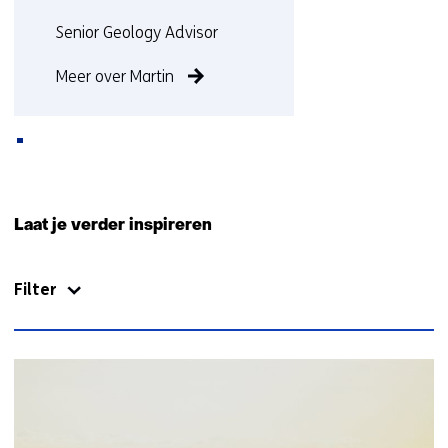
Functie:
Senior Geology Advisor
Meer over Martin
Terug
naar
Laat je verder inspireren
navigatie
(Neem
Filter
contact
met
ons
op)
40
resultaten,
getoond
1