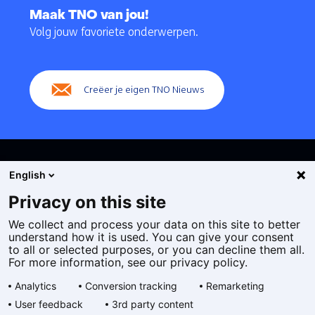
naar
Maak TNO van jou!
navigatie
Volg jouw favoriete onderwerpen.
(Hoofdnavigatie)
Creëer je eigen TNO Nieuws
English
Privacy on this site
We collect and process your data on this site to better
Cookies
understand how it is used. You can give your consent
Privacy statement
to all or selected purposes, or you can decline them all.
Toegankelijkheid
For more information, see our privacy policy.
Disclaimer
Analytics
Conversion tracking
Remarketing
Algemene voorwaarden
User feedback
3rd party content