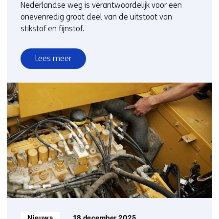
Nederlandse weg is verantwoordelijk voor een
onevenredig groot deel van de uitstoot van
stikstof en fijnstof.
Lees meer
over
TNO
test
nieuwe
technieken
om
vervuilende
voertuigen
op
te
sporen
Informatietype:
Nieuws
18 december 2025