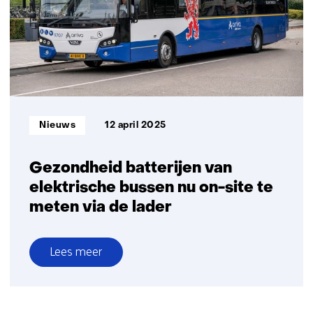
scheepsmotoren
Informatietype:
Nieuws
12 april 2025
Gezondheid batterijen van
elektrische bussen nu on-site te
meten via de lader
Lees meer
over
Gezondheid
batterijen