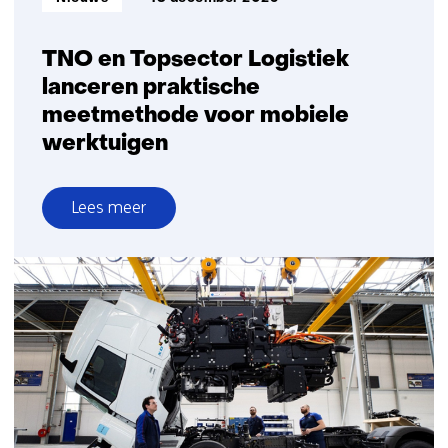
TNO en Topsector Logistiek
lanceren praktische
meetmethode voor mobiele
werktuigen
Lees meer
over
TNO
en
Topsector
Logistiek
lanceren
praktische
meetmethode
voor
mobiele