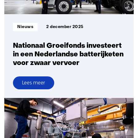
werktuigen
Informatietype:
Nieuws
2 december 2025
Nationaal Groeifonds investeert
in een Nederlandse batterijketen
voor zwaar vervoer
Lees meer
over
Nationaal
Groeifonds
investeert
in
een
Nederlandse