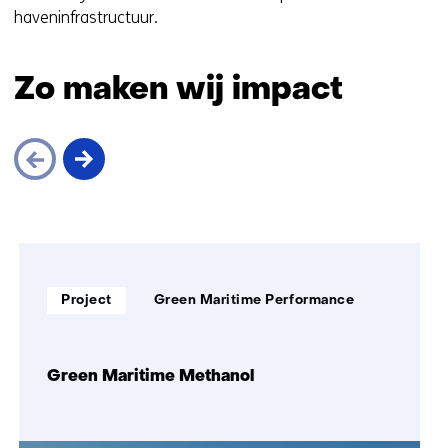
haveninfrastructuur.
Zo maken wij impact
Sla
navigatie
over
Soort
Thema:
(Zo
Project
Green Maritime Performance
project:
maken
wij
impact)
Green Maritime Methanol