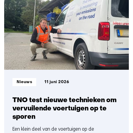
26
contact
resultaten,
met
getoond
ons
1
op)
t/m
5
Informatietype:
Nieuws
11 juni 2026
TNO test nieuwe technieken om
vervuilende voertuigen op te
sporen
Een klein deel van de voertuigen op de