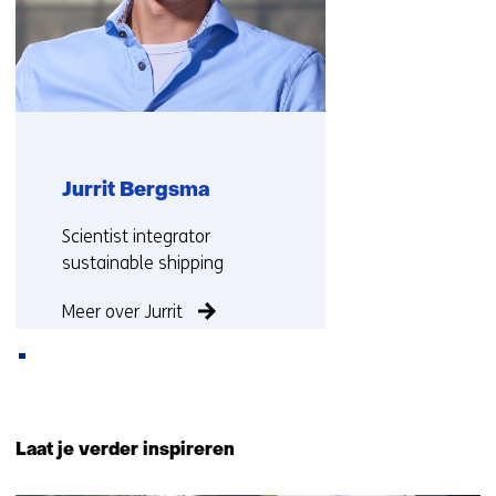
Jurrit Bergsma
Functie:
Scientist integrator
sustainable shipping
Meer over Jurrit
Terug
naar
Laat je verder inspireren
navigatie
(Neem