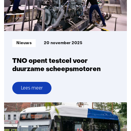
batterijketen
voor
zwaar
vervoer
Informatietype:
Nieuws
20 november 2025
TNO opent testcel voor
duurzame scheepsmotoren
Lees meer
over
TNO
opent
testcel
voor
duurzame