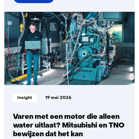
over
Van
lab
naar
ijsvlakte:
hoe
TNO
batterij-
innovatie
versnelt
met
Team
Polar
Informatietype:
Insight
19 mei 2026
Varen met een motor die alleen
water uitlaat? Mitsubishi en TNO
bewijzen dat het kan