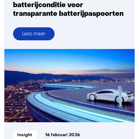
batterijconditie voor
transparante batterijpaspoorten
Lees meer
over
Betrouwbare
monitoring
van
de
batterijconditie
voor
transparante
batterijpaspoorten
Informatietype:
Insight
16 februari 2026