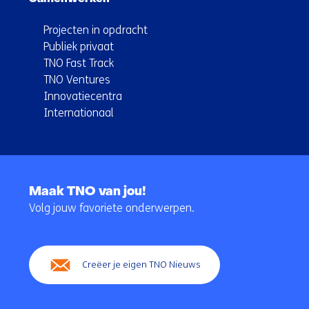
Projecten in opdracht
Publiek privaat
TNO Fast Track
TNO Ventures
Innovatiecentra
Internationaal
Terug
naar
Maak TNO van jou!
navigatie
Volg jouw favoriete onderwerpen.
(Hoofdnavigatie)
Creëer je eigen TNO Nieuws