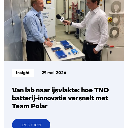
je
wagenziekte
in
de
elektrische
auto
Informatietype:
Insight
29 mei 2026
Van lab naar ijsvlakte: hoe TNO
batterij-innovatie versnelt met
Team Polar
Lees meer