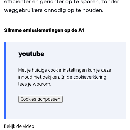
efficiënter en gerichter op te sporen, zonder
weggebruikers onnodig op te houden.
Slimme emissiemetingen op de A1
youtube
Met je huidige cookie-instellingen kun je deze
C
inhoud niet bekijken. In
de cookieverklaring
o
lees je waarom.
o
Hier
k
kan
i
Cookies aanpassen
het
e
gebruik
v
van
o
cookies
Bekijk de video
o