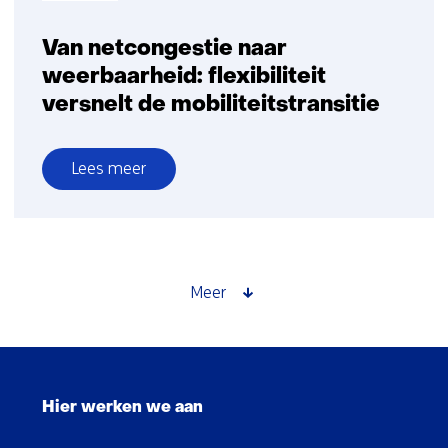
Van netcongestie naar
weerbaarheid: flexibiliteit
versnelt de mobiliteitstransitie
Lees meer
over
Van
netcongestie
naar
weerbaarheid:
Meer
flexibiliteit
versnelt
de
Sla
mobiliteitstransitie
navigatie
Hier werken we aan
over
(Hoofdnavigatie)