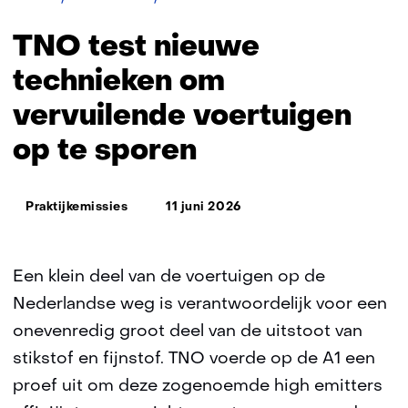
test
nieuwe
TNO test nieuwe
technieken
om
technieken om
vervuilende
vervuilende voertuigen
voertuigen
op
op te sporen
te
sporen
Thema:
Praktijkemissies
11 juni 2026
Een klein deel van de voertuigen op de
Nederlandse weg is verantwoordelijk voor een
onevenredig groot deel van de uitstoot van
stikstof en fijnstof. TNO voerde op de A1 een
proef uit om deze zogenoemde high emitters