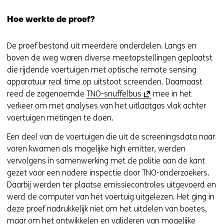
Hoe werkte de proef?
De proef bestond uit meerdere onderdelen. Langs en
boven de weg waren diverse meetopstellingen geplaatst
die rijdende voertuigen met optische remote sensing
apparatuur real time op uitstoot screenden. Daarnaast
(
reed de zogenoemde
TNO-snuffelbus
mee in het
o
verkeer om met analyses van het uitlaatgas vlak achter
p
voertuigen metingen te doen.
e
Een deel van de voertuigen die uit de screeningsdata naar
n
voren kwamen als mogelijke high emitter, werden
t
vervolgens in samenwerking met de politie aan de kant
i
gezet voor een nadere inspectie door TNO-onderzoekers.
n
Daarbij werden ter plaatse emissiecontroles uitgevoerd en
n
werd de computer van het voertuig uitgelezen. Het ging in
i
deze proef nadrukkelijk niet om het uitdelen van boetes,
e
maar om het ontwikkelen en valideren van mogelijke