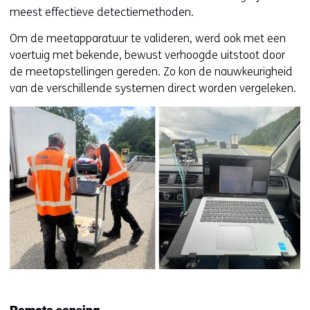
u
meest effectieve detectiemethoden.
w
v
Om de meetapparatuur te valideren, werd ook met een
e
voertuig met bekende, bewust verhoogde uitstoot door
n
de meetopstellingen gereden. Zo kon de nauwkeurigheid
s
van de verschillende systemen direct worden vergeleken.
t
e
r
)
(
v
e
r
w
i
j
s
t