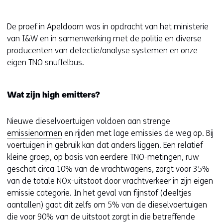
op
r
deze
k
De proef in Apeldoorn was in opdracht van het ministerie
website
e
van I&W en in samenwerking met de politie en diverse
worden
u
producenten van detectie/analyse systemen en onze
toegestaan
r
eigen TNO snuffelbus.
of
w
geweigerd.
i
j
Wat zijn high emitters?
z
i
Nieuwe dieselvoertuigen voldoen aan strenge
g
emissienormen
en rijden met lage emissies de weg op. Bij
e
voertuigen in gebruik kan dat anders liggen. Een relatief
n
kleine groep, op basis van eerdere TNO-metingen, ruw
geschat circa 10% van de vrachtwagens, zorgt voor 35%
van de totale NOx-uitstoot door vrachtverkeer in zijn eigen
emissie categorie. In het geval van fijnstof (deeltjes
aantallen) gaat dit zelfs om 5% van de dieselvoertuigen
die voor 90% van de uitstoot zorgt in die betreffende