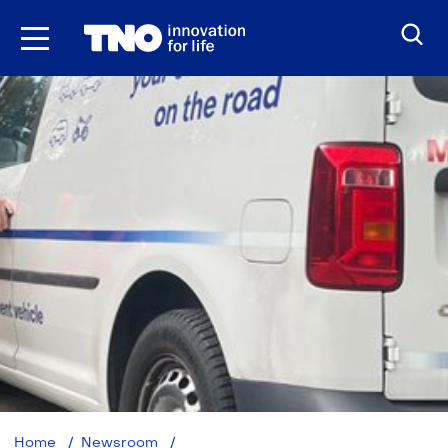
Ga
naar
inhoud
TNO
Home
Newsroom