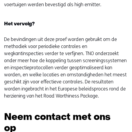
voertuigen werden bevestigd als high emitter.
n
e
i
)
e
Het vervolg?
u
w
De bevindingen uit deze proef worden gebruikt om de
v
methodiek voor periodieke controles en
e
wegkantinspecties verder te verfijnen. TNO onderzoekt
n
onder meer hoe de koppeling tussen screeningssystemen
s
en inspectieprotocollen verder geoptimaliseerd kan
t
worden, en welke locaties en omstandigheden het meest
e
geschikt zijn voor effectieve controles. De resultaten
r
worden ingebracht in het Europese beleidsproces rond de
)
herziening van het Road Worthiness Package.
(
v
e
Neem contact met ons
r
w
op