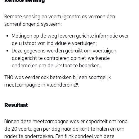
Remote sensing
n
a
Remote sensing en voertuigcontroles vormen één
a
samenhangend systeem:
r
e
Metingen op de weg leveren gerichte informatie over
e
de uitstoot van individuele voertuigen;
n
Deze gegevens worden gebruikt om voertuigen
a
doelgericht te controleren op niet-werkende
n
onderdelen om de uitstoot te beperken.
d
TNO was eerder ook betrokken bij een soortgelijk
e
(
meetcampagne in
Vlaanderen
.
r
o
e
p
w
Resultaat
e
e
n
b
Binnen deze meetcampagne was er capaciteit om rond
t
s
de 20 voertuigen per dag naar de kant te halen en om
i
i
nader te onderzoeken. Een flink aandeel van deze
n
t