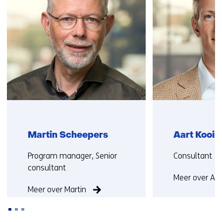
contact
met
ons
op)
Martin Scheepers
Aart Kooi
Functie:
Functie:
Program manager, Senior
Consultant
consultant
Meer over Aar
Meer over Martin