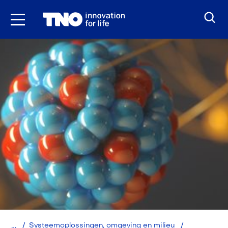
Ga
naar
inhoud
Home
Systeemoplossingen, omgeving en milieu