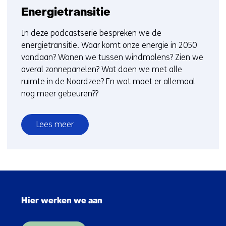
Energietransitie
In deze podcastserie bespreken we de
energietransitie. Waar komt onze energie in 2050
vandaan? Wonen we tussen windmolens? Zien we
overal zonnepanelen? Wat doen we met alle
ruimte in de Noordzee? En wat moet er allemaal
nog meer gebeuren??
Lees meer
over
Energietransitie
Sla
navigatie
Hier werken we aan
over
(Hoofdnavigatie)