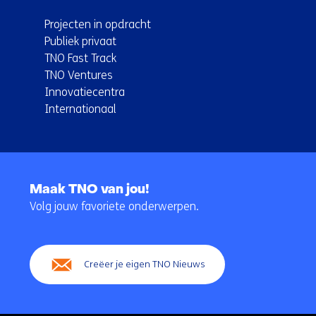
Projecten in opdracht
Publiek privaat
TNO Fast Track
TNO Ventures
Innovatiecentra
Internationaal
Terug
naar
Maak TNO van jou!
navigatie
Volg jouw favoriete onderwerpen.
(Hoofdnavigatie)
Creëer je eigen TNO Nieuws