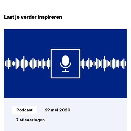
Terug
naar
Laat je verder inspireren
navigatie
(Neem
1
contact
resultaat
met
ons
op)
Informatietype:
Podcast
29 mei 2020
7 afleveringen