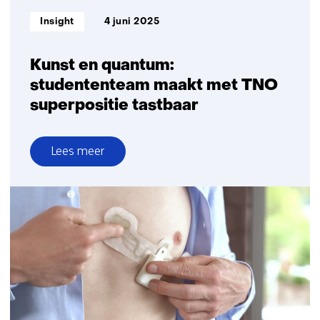
Informatietype:
Insight
4 juni 2025
Kunst en quantum:
studententeam maakt met TNO
superpositie tastbaar
Lees meer
over
Kunst
en
quantum:
studententeam
maakt
met
TNO
superpositie