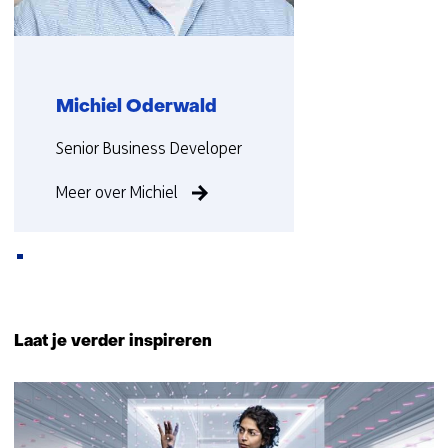
Michiel Oderwald
Functie:
Senior Business Developer
Meer over Michiel
Terug
naar
Laat je verder inspireren
navigatie
(Neem
10
contact
resultaten,
met
getoond