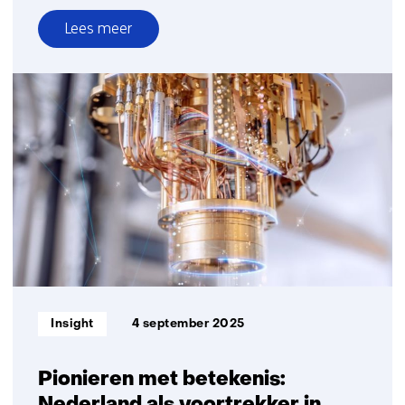
Lees meer
over
Pionieren
op
de
rand
van
de
fysica:
quantumchips
steeds
sneller
getest
Informatietype:
Insight
4 september 2025
Pionieren met betekenis: