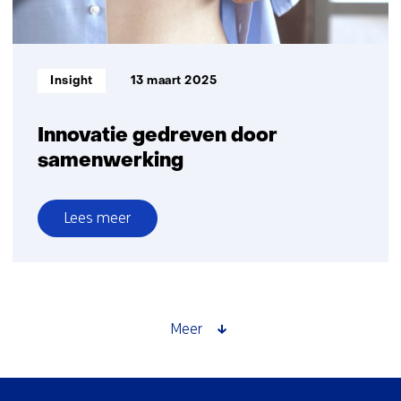
tastbaar
Informatietype:
Insight
13 maart 2025
Innovatie gedreven door
samenwerking
Lees meer
over
Innovatie
gedreven
door
samenwerking
Meer
Sla