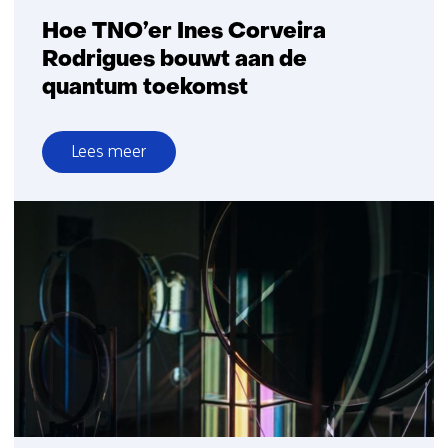
Hoe TNO’er Ines Corveira
Rodrigues bouwt aan de
quantum toekomst
Lees meer
over
Hoe
TNO’er
Ines
Corveira
Rodrigues
bouwt
aan
de
quantum
toekomst