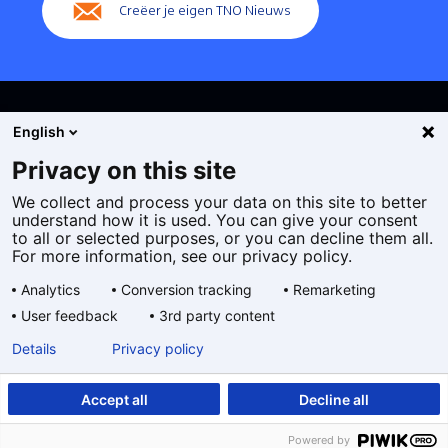
Creëer je eigen TNO Nieuws
English
Privacy on this site
We collect and process your data on this site to better
Cookies
understand how it is used. You can give your consent
Privacy statement
to all or selected purposes, or you can decline them all.
Toegankelijkheid
For more information, see our privacy policy.
Disclaimer
Analytics
Conversion tracking
Remarketing
Algemene voorwaarden
User feedback
3rd party content
Geselecteerde
NL
Details
Privacy policy
taal:
Accept all
Decline all
Powered by