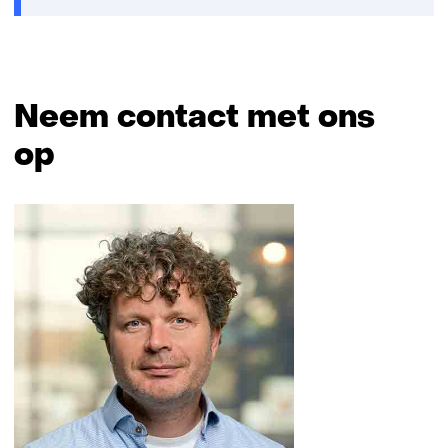
venster)
Neem contact met ons
op
Sla
navigatie
over
(Neem
contact
met
ons
op)