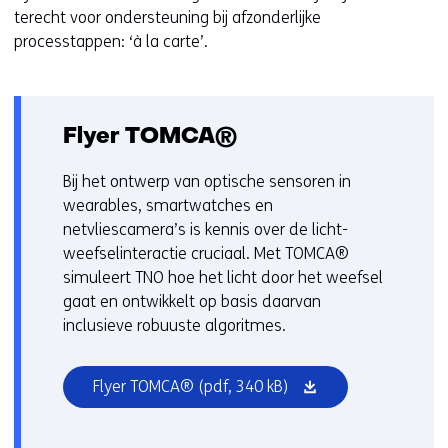
terecht voor ondersteuning bij afzonderlijke
processtappen: ‘à la carte’.
Flyer TOMCA®
Bij het ontwerp van optische sensoren in
wearables, smartwatches en
netvliescamera’s is kennis over de licht-
weefselinteractie cruciaal. Met TOMCA®
simuleert TNO hoe het licht door het weefsel
gaat en ontwikkelt op basis daarvan
inclusieve robuuste algoritmes.
(opent
Flyer TOMCA®
(pdf, 340 kB)
in
nieuw