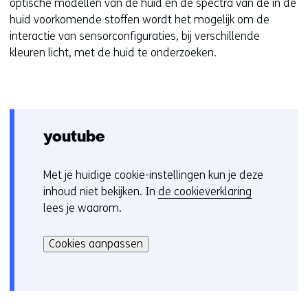
optische modellen van de huid en de spectra van de in de
huid voorkomende stoffen wordt het mogelijk om de
interactie van sensorconfiguraties, bij verschillende
kleuren licht, met de huid te onderzoeken.
youtube
Met je huidige cookie-instellingen kun je deze
C
inhoud niet bekijken. In
de cookieverklaring
o
lees je waarom.
o
Hier
k
kan
i
Cookies aanpassen
het
e
gebruik
v
van
o
cookies
o