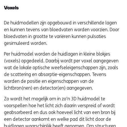
op
r
Voxels
deze
k
website
e
De huidmodellen zijn opgebouwd in verschillende lagen
worden
u
en kunnen tevens van bloedvaten worden voorzien. Door
toegestaan
r
bloedvaten in grootte te variëren kunnen pulsaties
of
w
gesimuleerd worden.
geweigerd.
i
Per huidmodel worden de huidlagen in kleine blokjes
j
(voxels) opgedeeld. Daarbij wordt per voxel aangegeven
z
wat de lokale optische weefseleigenschappen zijn, zoals
i
de scattering en absorptie-eigenschappen. Tevens
g
worden de positie en eigenschappen van de
e
lichtbron(nen) en detector(en) aangegeven.
n
Zo wordt het mogelijk om in zo’n 3D huidmodel te
voorspellen hoe het licht zich daarin verspreid of wordt
geabsorbeerd en dus ook hoeveel licht van een bron bij
een detector aankomt en welke pad dit licht door de
huidlagen waarschijnlijk heeft genomen. Om structuren