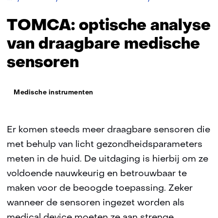
optische
analyse
TOMCA: optische analyse
van
draagbare
van draagbare medische
medische
sensoren
sensoren
Thema:
Medische instrumenten
Er komen steeds meer draagbare sensoren die
met behulp van licht gezondheidsparameters
meten in de huid. De uitdaging is hierbij om ze
voldoende nauwkeurig en betrouwbaar te
maken voor de beoogde toepassing. Zeker
wanneer de sensoren ingezet worden als
medical device moeten ze aan strenge