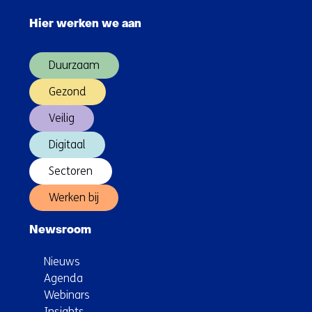
navigatie
Hier werken we aan
over
(Hoofdnavigatie)
Duurzaam
Gezond
Veilig
Digitaal
Sectoren
Werken bij
Newsroom
Nieuws
Agenda
Webinars
Insights