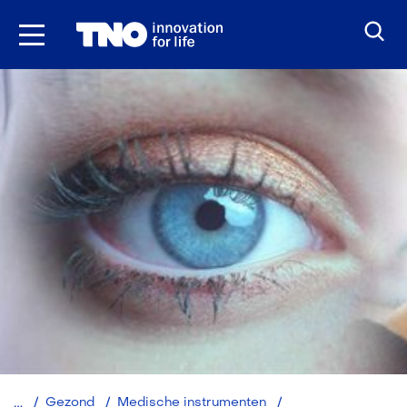
Ga
naar
inhoud
TOMCA:
Gezond
Medische instrumenten