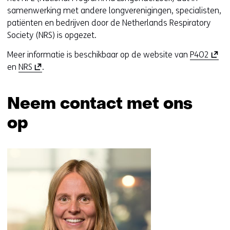
samenwerking met andere longverenigingen, specialisten,
patiënten en bedrijven door de Netherlands Respiratory
Society (NRS) is opgezet.
(
Meer informatie is beschikbaar op de website van
P4O2
(
o
en
NRS
.
o
p
p
e
Neem contact met ons
e
n
n
t
op
t
i
i
n
Sla
n
n
navigatie
n
i
over
i
e
(Neem
e
u
contact
u
w
met
w
v
ons
v
e
op)