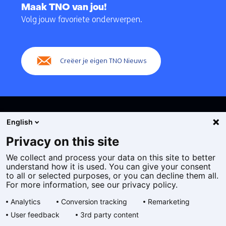
naar
Maak TNO van jou!
navigatie
Volg jouw favoriete onderwerpen.
(Hoofdnavigatie)
Creëer je eigen TNO Nieuws
English
Privacy on this site
We collect and process your data on this site to better
Cookies
understand how it is used. You can give your consent
Privacy statement
to all or selected purposes, or you can decline them all.
Toegankelijkheid
For more information, see our privacy policy.
Disclaimer
Analytics
Conversion tracking
Remarketing
Algemene voorwaarden
User feedback
3rd party content
Geselecteerde
NL