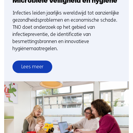
Microbiele veiligheid en hygiene
Infecties leiden jaarlijks wereldwijd tot aanzienlijke
gezondheidsproblemen en economische schade.
TNO doet onderzoek op het gebied van
infectiepreventie, de identificatie van
besmettingsbronnen en innovatieve
hygiënemaatregelen.
Lees meer
over
Microbiele
veiligheid
en
hygiene