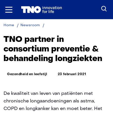
Ga
naar
inhoud
TNO
Home
Newsroom
partner
in
TNO partner in
consortium
preventie
consortium preventie &
&
behandeling longziekten
behandeling
longziekten
Thema:
Gezondheid en leefstijl
23 februari 2021
De kwaliteit van leven van patiënten met
chronische longaandoeningen als astma,
COPD en longkanker kan en moet beter. Het