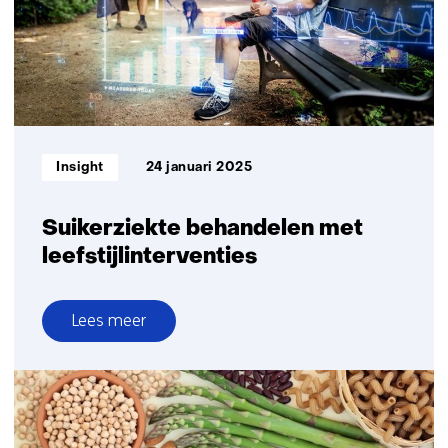
Informatietype:
Insight
24 januari 2025
Suikerziekte behandelen met
leefstijlinterventies
Lees meer
over
Suikerziekte
behandelen
met
leefstijlinterventies