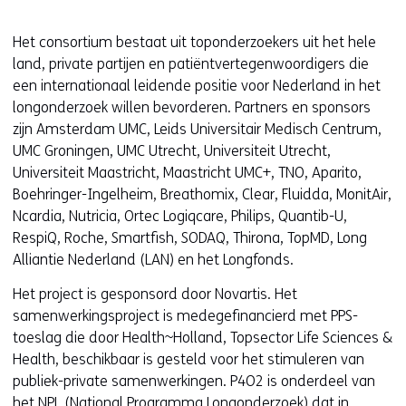
Het consortium bestaat uit toponderzoekers uit het hele
land, private partijen en patiëntvertegenwoordigers die
een internationaal leidende positie voor Nederland in het
longonderzoek willen bevorderen. Partners en sponsors
zijn Amsterdam UMC, Leids Universitair Medisch Centrum,
UMC Groningen, UMC Utrecht, Universiteit Utrecht,
Universiteit Maastricht, Maastricht UMC+, TNO, Aparito,
Boehringer-Ingelheim, Breathomix, Clear, Fluidda, MonitAir,
Ncardia, Nutricia, Ortec Logiqcare, Philips, Quantib-U,
RespiQ, Roche, Smartfish, SODAQ, Thirona, TopMD, Long
Alliantie Nederland (LAN) en het Longfonds.
Het project is gesponsord door Novartis. Het
samenwerkingsproject is medegefinancierd met PPS-
toeslag die door Health~Holland, Topsector Life Sciences &
Health, beschikbaar is gesteld voor het stimuleren van
publiek-private samenwerkingen. P4O2 is onderdeel van
het NPL (National Programma Longonderzoek) dat in