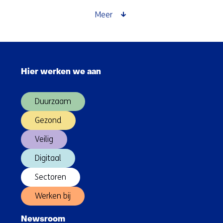
Vezels
goed
Meer
voor
lichaam
en
Sla
geest
navigatie
Hier werken we aan
over
(Hoofdnavigatie)
Duurzaam
Gezond
Veilig
Digitaal
Sectoren
Werken bij
Newsroom