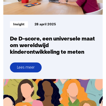
Informatietype:
Insight
28 april 2025
De D-score, een universele maat
om wereldwijd
kinderontwikkeling te meten
Lees meer
over
De
D-
score,
een
universele