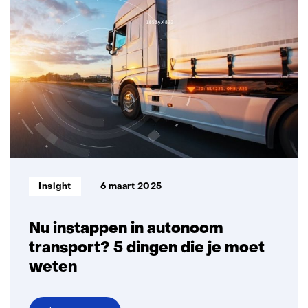
opent
zijn
deuren:
een
plek
om
samen
te
werken
aan
de
Informatietype:
Insight
6 maart 2025
mobiliteit
van
de
Nu instappen in autonoom
toekomst
transport? 5 dingen die je moet
weten