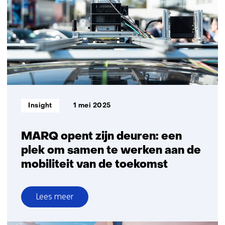
autonome
software
met
DeepScenario
en
TNO’s
StreetWise
Informatietype:
Insight
1 mei 2025
MARQ opent zijn deuren: een
plek om samen te werken aan de
mobiliteit van de toekomst
Lees meer
over
MARQ