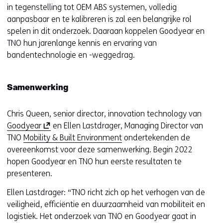
in tegenstelling tot OEM ABS systemen, volledig
aanpasbaar en te kalibreren is zal een belangrijke rol
spelen in dit onderzoek. Daaraan koppelen Goodyear en
TNO hun jarenlange kennis en ervaring van
bandentechnologie en -weggedrag.
Samenwerking
Chris Queen, senior director, innovation technology van
(
Goodyear
en Ellen Lastdrager, Managing Director van
o
TNO
Mobility & Built Environment
ondertekenden de
p
overeenkomst voor deze samenwerking. Begin 2022
e
hopen Goodyear en TNO hun eerste resultaten te
n
presenteren.
t
Ellen Lastdrager: “TNO richt zich op het verhogen van de
i
veiligheid, efficiëntie en duurzaamheid van mobiliteit en
n
logistiek. Het onderzoek van TNO en Goodyear gaat in
n