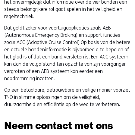
j
het onvermijdelijk dat informatie over de vier banden een
s
steeds belangrijkere rol gaat spelen in het veiligheid en
t
regeltechniek.
n
Dat geldt zeker voor voertuigapplicaties zoals AEB
a
(Autonomous Emergency Braking) en support functies
a
zoals ACC (Adaptive Cruise Control) Op basis van de betere
r
en actuele bandeninformatie is bijvoorbeeld te bepalen of
e
het glad is of dat een band versleten is. Een ACC systeem
e
kan dan de volgafstand ten opzichte van zijn voorganger
n
vergroten of een AEB systeem kan eerder een
a
noodremming inzetten.
n
d
Op een betaalbare, betrouwbare en veilige manier voorziet
e
TNO in slimme oplossingen om de veiligheid,
r
duurzaamheid en efficiëntie op de weg te verbeteren
.
e
w
e
Neem contact met ons
b