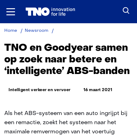
Ga
naar
inhoud
TNO
Home
Newsroom
en
Goodyear
TNO en Goodyear samen
samen
op
op zoek naar betere en
zoek
‘intelligente’ ABS-banden
naar
betere
en
Thema:
‘intelligente’
Intelligent verkeer en vervoer
16 maart 2021
ABS-
banden
Als het ABS-systeem van een auto ingrijpt bij
een remactie, zoekt het systeem naar het
maximale remvermogen van het voertuig