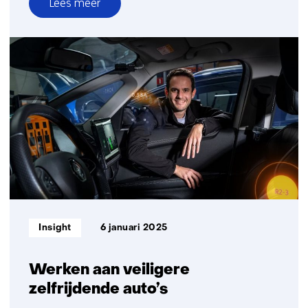
Lees meer
over
Nu
instappen
in
autonoom
transport?
5
dingen
die
je
moet
weten
Informatietype:
Insight
6 januari 2025
Werken aan veiligere
zelfrijdende auto’s