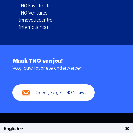
TNO Fast Track
TNO Ventures
Innovatiecentra
Internationaal
Terug
naar
Maak TNO van jou!
navigatie
Volg jouw favoriete onderwerpen.
(Hoofdnavigatie)
Creëer je eigen TNO Nieuws
English