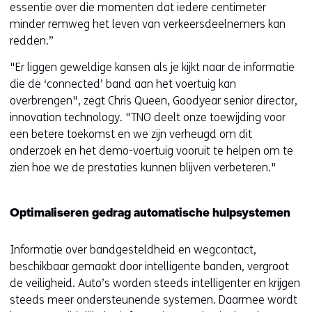
essentie over die momenten dat iedere centimeter
i
minder remweg het leven van verkeersdeelnemers kan
e
redden.”
u
w
"Er liggen geweldige kansen als je kijkt naar de informatie
v
die de ‘connected’ band aan het voertuig kan
e
overbrengen", zegt Chris Queen, Goodyear senior director,
n
innovation technology. "TNO deelt onze toewijding voor
s
een betere toekomst en we zijn verheugd om dit
t
onderzoek en het demo-voertuig vooruit te helpen om te
e
zien hoe we de prestaties kunnen blijven verbeteren."
r
)
(
Optimaliseren gedrag automatische hulpsystemen
v
e
Informatie over bandgesteldheid en wegcontact,
r
beschikbaar gemaakt door intelligente banden, vergroot
w
de veiligheid. Auto’s worden steeds intelligenter en krijgen
i
steeds meer ondersteunende systemen. Daarmee wordt