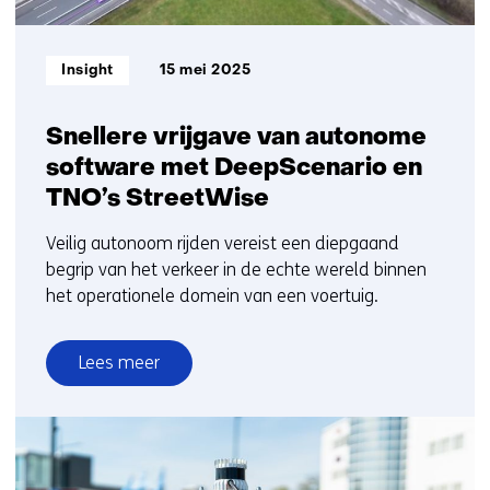
Informatietype:
Insight
15 mei 2025
Snellere vrijgave van autonome
software met DeepScenario en
TNO’s StreetWise
Veilig autonoom rijden vereist een diepgaand
begrip van het verkeer in de echte wereld binnen
het operationele domein van een voertuig.
Lees meer
over
Snellere
vrijgave
van