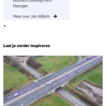
Functie:
Business Development
Manager
Meer over Jan-Willem
Terug
naar
Laat je verder inspireren
navigatie
(Neem
35
contact
resultaten,
met
getoond
ons
6
op)
t/m
10