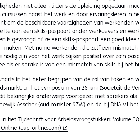
gheden niet alleen tijdens de opleiding opgedaan maa
 cursussen naast het werk en door ervaringsleren in het 
ent om de beschikbare vaardigheden van werkenden va
efte aan een skills-paspoort onder werkgevers en we
 is gevraagd of ze een skills-paspoort een goed idee 
len maken. Met name werkenden die zelf een mismatch
die nodig zijn voor het werk blijken positief over zo’n pa
ee als er sprake is van een mismatch van skills bij het h
aarts in het beter begrijpen van de rol van taken en 
dsmarkt. In het symposium van 28 juni (Sociëteit de V
dit belangrijke onderwerp voortgezet met sprekers als 
ewijk Asscher (oud minister SZW) en de bij DNA VI be
n in het Tijdschrift voor Arbeidsvraagstukken:
Volume 38
(
s Online (aup-online.com)
o