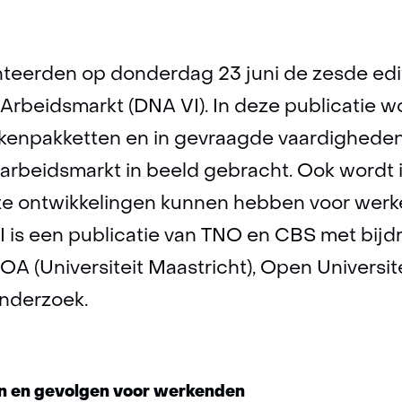
vaardigheden
eerden op donderdag 23 juni de zesde edi
Arbeidsmarkt (DNA VI). In deze publicatie 
akenpakketten en in gevraagde vaardighed
arbeidsmarkt in beeld gebracht. Ook wordt 
ze ontwikkelingen kunnen hebben voor wer
I is een publicatie van TNO en CBS met bij
A (Universiteit Maastricht), Open Universit
nderzoek.
en en gevolgen voor werkenden