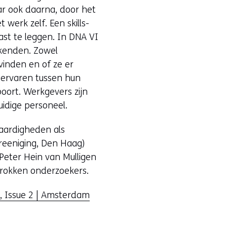
r ook daarna, door het
werk zelf. Een skills-
st te leggen. In DNA VI
rkenden. Zowel
vinden en of ze er
 ervaren tussen hun
spoort. Werkgevers zijn
uidige personeel.
vaardigheden als
ereeniging, Den Haag)
Peter Hein van Mulligen
trokken onderzoekers.
, Issue 2 | Amsterdam