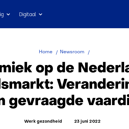
Ga
ig
Digitaal
naar
inhoud
Dynamiek
Home
Newsroom
op
miek op de Nederl
de
Nederlandse
smarkt: Veranderi
Arbeidsmarkt:
Veranderingen
en gevraagde vaard
in
taken
en
Thema:
gevraagde
Werk gezondheid
23 juni 2022