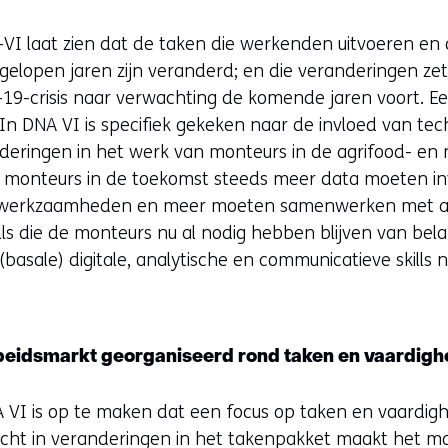
-VI laat zien dat de taken die werkenden uitvoeren en
afgelopen jaren zijn veranderd; en die veranderingen zet
19-crisis naar verwachting de komende jaren voort. Ee
In DNA VI is specifiek gekeken naar de invloed van tec
deringen in het werk van monteurs in de agrifood- en
at monteurs in de toekomst steeds meer data moeten in
ewerkzaamheden en meer moeten samenwerken met a
kills die de monteurs nu al nodig hebben blijven van bel
sale) digitale, analytische en communicatieve skills n
beidsmarkt georganiseerd rond taken en vaardig
A VI is op te maken dat een focus op taken en vaardi
zicht in veranderingen in het takenpakket maakt het m