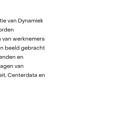
tie van Dynamiek
worden
en van werknemers
in beeld gebracht
kenden en
dragen van
eit, Centerdata en