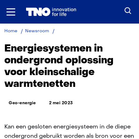
Ga
naar
inhoud
Energiesystemen
Home
Newsroom
in
ondergrond
Energiesystemen in
oplossing
voor
ondergrond oplossing
kleinschalige
voor kleinschalige
warmtenetten
warmtenetten
Thema:
Geo-energie
2 mei 2023
Kan een gesloten energiesysteem in de diepe
ondergrond gebruikt worden als bron voor een