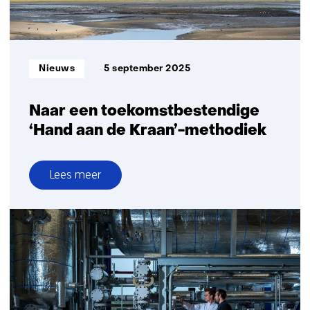
Informatietype:
Nieuws
5 september 2025
Naar een toekomstbestendige
‘Hand aan de Kraan’-methodiek
Lees meer
over
Naar
een
toekomstbestendige
‘Hand
aan
de
Kraan’-