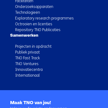
Faciliteiten
Onderzoeksapparaten
Technologieën
Exploratory research programmes
Octrooien en licenties
Repository TNO Publicaties
Samenwerken
Projecten in opdracht
Publiek privaat
TNO Fast Track
TNO Ventures
Innovatiecentra
Internationaal
Terug
naar
Maak TNO van jou!
navigatie