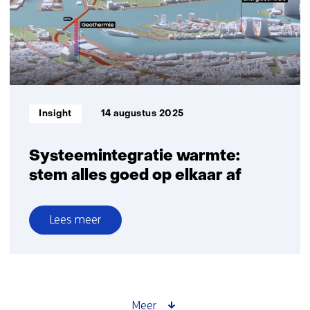
optimaliseert
Informatietype:
Insight
14 augustus 2025
Systeemintegratie warmte:
stem alles goed op elkaar af
Lees meer
over
Systeemintegratie
warmte:
stem
alles
Meer