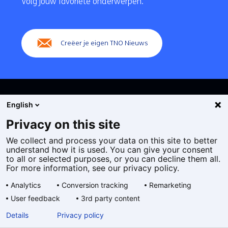
Volg jouw favoriete onderwerpen.
(Hoofdnavigatie)
Creëer je eigen TNO Nieuws
English
Privacy on this site
We collect and process your data on this site to better
Cookies
understand how it is used. You can give your consent
Privacy statement
to all or selected purposes, or you can decline them all.
Toegankelijkheid
For more information, see our privacy policy.
Disclaimer
Analytics
Conversion tracking
Remarketing
Algemene voorwaarden
User feedback
3rd party content
Geselecteerde
NL
Details
Privacy policy
taal: