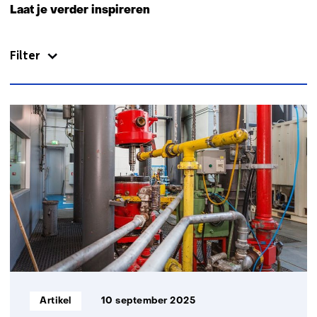
b
naar
Laat je verder inspireren
s
navigatie
i
(Neem
t
Filter
contact
e
met
)
ons
op)
79
resultaten,
getoond
11
t/m
15
Informatietype:
Artikel
10 september 2025