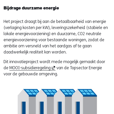
Bijdrage duurzame energie
Het project draagt bij aan de betaalbaarheid van energie
(verlaging kosten per kW), leveringszekerheid (stabiele en
lokale energievoorziening) en duurzame, CO2 neutrale
energievoorziening voor bestaande woningen, zodat de
ambitie om versneld van het aardgas af te gaan
daadwerkelijk realiteit kan worden.
Dit innovatieproject wordt mede mogelijk gemaakt door
(
de
MOOI-subsidieregeling
van de Topsector Energie
o
voor de gebouwde omgeving.
p
e
Kl
n
v
t
e
i
ve
n