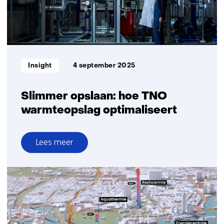
methodiek
Informatietype:
Insight
4 september 2025
Slimmer opslaan: hoe TNO
warmteopslag optimaliseert
Lees meer
over
Slimmer
opslaan:
hoe
TNO
warmteopslag