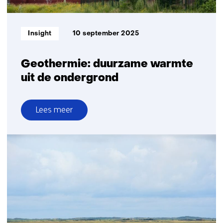
Informatietype:
Insight
10 september 2025
Geothermie: duurzame warmte
uit de ondergrond
Lees meer
over
Geothermie:
duurzame
warmte
uit
de
ondergrond