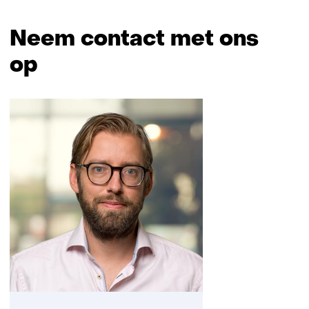
Neem contact met ons
op
Sla
navigatie
over
(Neem
contact
met
ons
op)