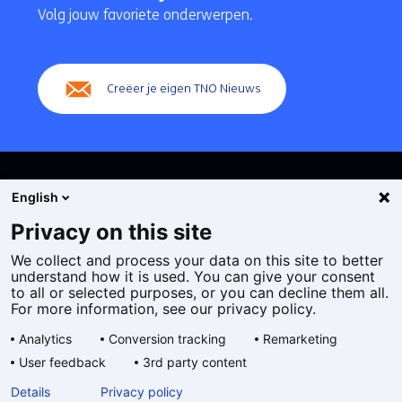
navigatie
Volg jouw favoriete onderwerpen.
(Hoofdnavigatie)
Creëer je eigen TNO Nieuws
English
Privacy on this site
We collect and process your data on this site to better
Cookies
understand how it is used. You can give your consent
Privacy statement
to all or selected purposes, or you can decline them all.
Toegankelijkheid
For more information, see our privacy policy.
Disclaimer
Analytics
Conversion tracking
Remarketing
Algemene voorwaarden
User feedback
3rd party content
Geselecteerde
NL
Details
Privacy policy
taal: