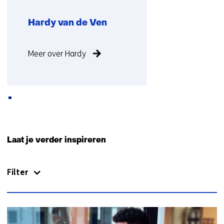
Hardy van de Ven
Functie
Meer over Hardy
niet
bekend
Terug
naar
Laat je verder inspireren
navigatie
(Neem
Filter
contact
met
ons
op)
131