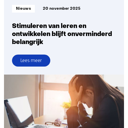
Informatietype:
Nieuws
20 november 2025
Stimuleren van leren en
ontwikkelen blijft onverminderd
belangrijk
Lees meer
over
Stimuleren
van
leren
en
ontwikkelen
blijft
onverminderd
belangrijk