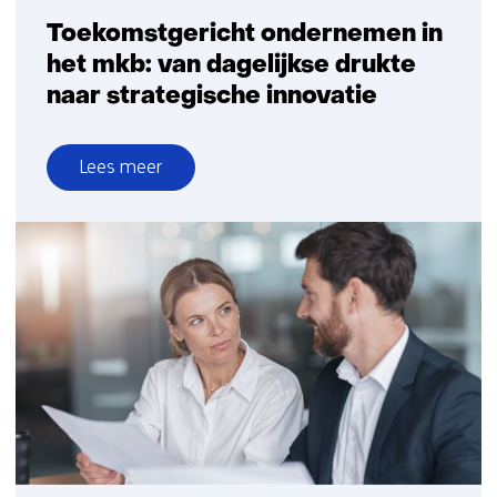
Toekomstgericht ondernemen in
het mkb: van dagelijkse drukte
naar strategische innovatie
Lees meer
over
Toekomstgericht
ondernemen
in
het
mkb:
van
dagelijkse
drukte
naar
strategische
innovatie