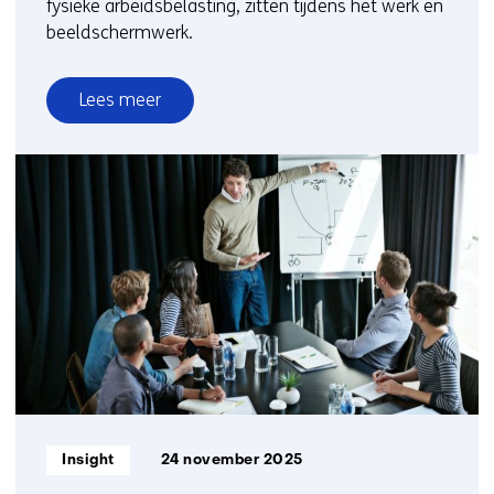
fysieke arbeidsbelasting, zitten tijdens het werk en
beeldschermwerk.
Lees meer
over
Drie
nieuwe
factsheets
over
fysieke
arbeidsbelasting,
beeldschermwerk
en
zitten
tijdens
het
werk
Informatietype:
Insight
24 november 2025