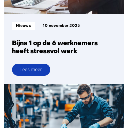
Informatietype:
Nieuws
10 november 2025
Bijna 1 op de 6 werknemers
heeft stressvol werk
Lees meer
over
Bijna
1
op
de
6
werknemers
heeft