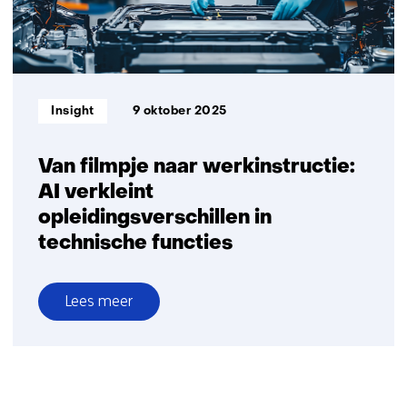
stressvol
werk
Informatietype:
Insight
9 oktober 2025
Van filmpje naar werkinstructie:
AI verkleint
opleidingsverschillen in
technische functies
Lees meer
over
Van
filmpje
naar