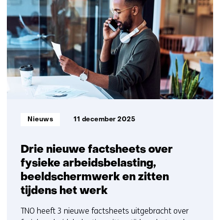
resultaten,
getoond
11
t/m
15
Informatietype:
Nieuws
11 december 2025
Drie nieuwe factsheets over
fysieke arbeidsbelasting,
beeldschermwerk en zitten
tijdens het werk
TNO heeft 3 nieuwe factsheets uitgebracht over