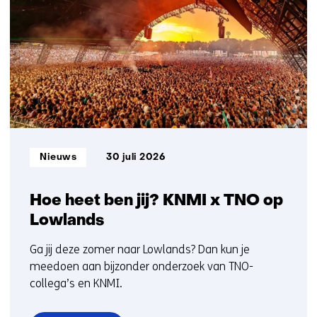
getoond
1
t/m
5
Informatietype:
Nieuws
30 juli 2026
Hoe heet ben jij? KNMI x TNO op
Lowlands
Ga jij deze zomer naar Lowlands? Dan kun je
meedoen aan bijzonder onderzoek van TNO-
collega’s en KNMI.