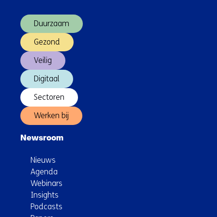
(Hoofdnavigatie)
Duurzaam
Gezond
Veilig
Digitaal
Sectoren
Werken bij
Newsroom
Nieuws
Agenda
Webinars
Insights
Podcasts