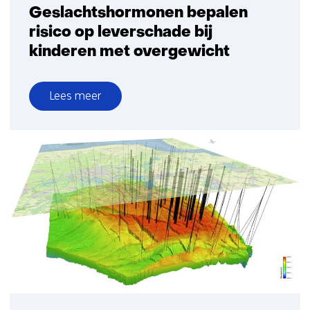
Geslachtshormonen bepalen
risico op leverschade bij
kinderen met overgewicht
Lees meer
over
Geslachtshormonen
bepalen
risico
op
leverschade
bij
kinderen
met
overgewicht