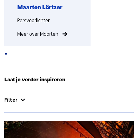
Maarten Lörtzer
Functie:
Persvoorlichter
Meer over Maarten
Terug
naar
Laat je verder inspireren
navigatie
(Neem
Filter
contact
met
ons
op)
1745
resultaten,