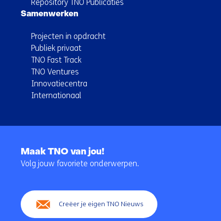
Repository TNO Publicaties
Samenwerken
Projecten in opdracht
Publiek privaat
TNO Fast Track
TNO Ventures
Innovatiecentra
Internationaal
Terug
naar
Maak TNO van jou!
navigatie
Volg jouw favoriete onderwerpen.
(Hoofdnavigatie)
Creëer je eigen TNO Nieuws