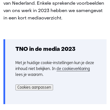
van Nederland. Enkele sprekende voorbeelden
van ons werk in 2023 hebben we samengevat
in een kort mediaoverzicht.
TNO in de media 2023
Met je huidige cookie-instellingen kun je deze
C
inhoud niet bekijken. In
de cookieverklaring
o
lees je waarom.
o
Hier
k
kan
i
Cookies aanpassen
het
e
gebruik
v
van
o
cookies