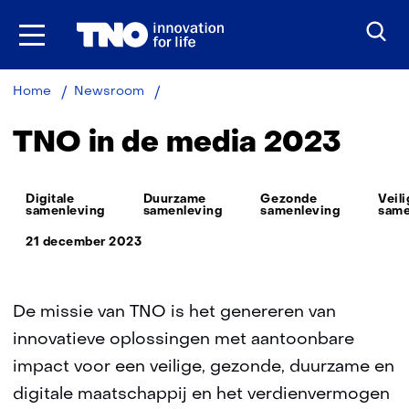
Ga
naar
inhoud
TNO
Home
Newsroom
in
de
TNO in de media 2023
media
2023
Thema:
Digitale
Duurzame
Gezonde
Veil
samenleving
samenleving
samenleving
same
21 december 2023
De missie van TNO is het genereren van
innovatieve oplossingen met aantoonbare
impact voor een veilige, gezonde, duurzame en
digitale maatschappij en het verdienvermogen