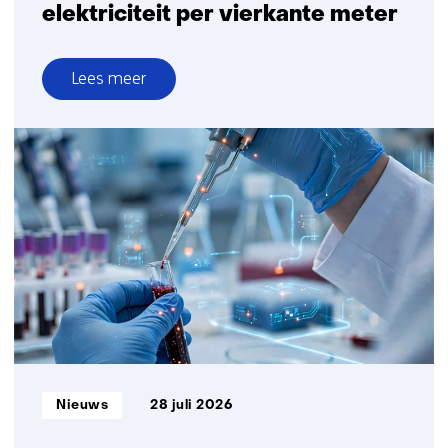
elektriciteit per vierkante meter
Lees meer
over
Nieuwe
bifaciale
zonnetechnologie
levert
meer
elektriciteit
per
vierkante
meter
Informatietype:
Nieuws
28 juli 2026