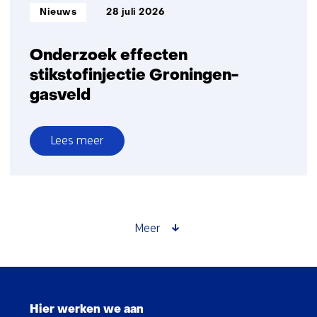
Informatietype:
Nieuws
28 juli 2026
Onderzoek effecten
stikstofinjectie Groningen-
gasveld
Lees meer
over
Onderzoek
effecten
stikstofinjectie
Groningen-
Meer
gasveld
Sla
navigatie
Hier werken we aan
over