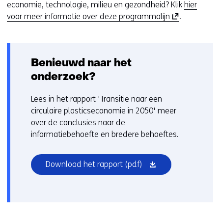
economie, technologie, milieu en gezondheid? Klik
hier
(
voor meer informatie over deze programmalijn
.
o
p
e
Benieuwd naar het
n
t
onderzoek?
i
n
Lees in het rapport 'Transitie naar een
n
circulaire plasticseconomie in 2050' meer
i
over de conclusies naar de
e
informatiebehoefte en bredere behoeftes.
u
w
(opent
Download het rapport
(pdf)
v
in
e
nieuw
n
venster)
s
t