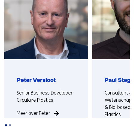
n
contact
a
met
n
ons
d
op)
e
r
e
w
e
b
s
i
Peter Versloot
Paul Steg
t
Functie:
Functie:
Senior Business Developer
Consultant &
e
Circulaire Plastics
Wetenschapper
)
& Bio-based 
Meer over Peter
Plastics
Meer over Pau