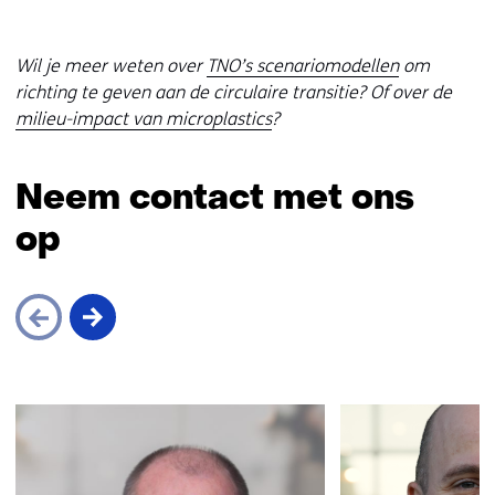
e
r
Wil je meer weten over
TNO’s scenariomodellen
om
)
richting te geven aan de circulaire transitie? Of over de
(
milieu-impact van microplastics
?
v
e
r
Neem contact met ons
w
i
op
j
s
t
n
a
a
Sla
r
navigatie
e
over
e
(Neem