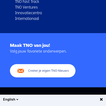
TNO Fast Track
TNO Ventures
Innovatiecentra
Internationaal
Terug
naar
Maak TNO van jou!
navigatie
Volg jouw favoriete onderwerpen.
(Hoofdnavigatie)
Creëer je eigen TNO Nieuws
English