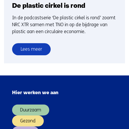
De plastic cirkel is rond
In de podcastserie ‘De plastic cirkel is rond’ zoomt
NRC XTR samen met TNO in op de bijdrage van
plastic aan een circulaire economie.
Lees meer
over
De
plastic
cirkel
Sla
is
navigatie
rond
Hier werken we aan
over
(Hoofdnavigatie)
Duurzaam
Gezond