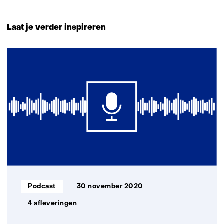
Terug
naar
Laat je verder inspireren
navigatie
(Neem
1
contact
resultaat
met
ons
op)
Informatietype:
Podcast
30 november 2020
4 afleveringen