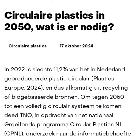
plastics
in
Circulaire plastics in
2050,
wat
2050, wat is er nodig?
is
er
nodig?
Thema:
Circulaire plastics
17 oktober 2024
In 2022 is slechts 11,2% van het in Nederland
geproduceerde plastic circulair (Plastics
Europe, 2024), en dus afkomstig uit recycling
of biogebaseerde bronnen. Om tegen 2050
tot een volledig circulair systeem te komen,
deed TNO, in opdracht van het nationaal
Groeifonds programma Circular Plastics NL
(CPNL), onderzoek naar de informatiebehoefte