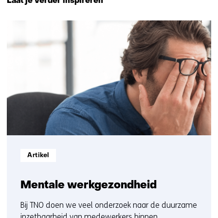
Laat je verder inspireren
navigatie
(Neem
12
contact
resultaten,
met
getoond
ons
1
op)
t/m
5
Informatietype:
Artikel
Mentale werkgezondheid
Bij TNO doen we veel onderzoek naar de duurzame
inzetbaarheid van medewerkers binnen