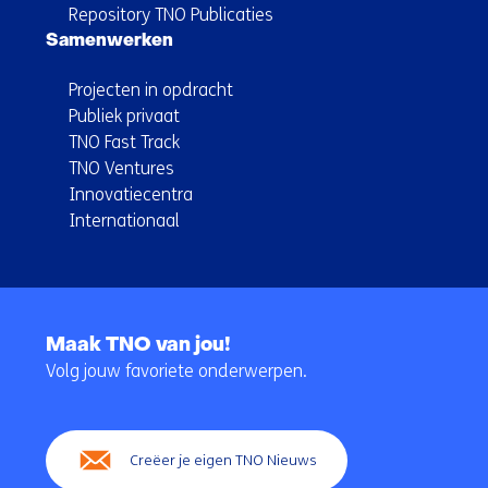
Repository TNO Publicaties
Samenwerken
Projecten in opdracht
Publiek privaat
TNO Fast Track
TNO Ventures
Innovatiecentra
Internationaal
Terug
naar
Maak TNO van jou!
navigatie
Volg jouw favoriete onderwerpen.
(Hoofdnavigatie)
Creëer je eigen TNO Nieuws