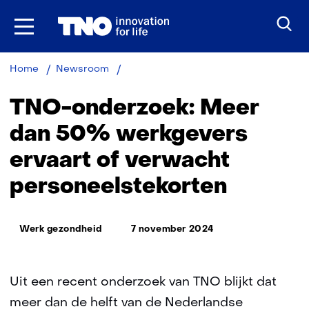
Ga
naar
inhoud
TNO-
Home
Newsroom
onderzoek:
Meer
TNO-onderzoek: Meer
dan
50%
dan 50% werkgevers
werkgevers
ervaart of verwacht
ervaart
of
personeelstekorten
verwacht
personeelstekorten
Thema:
Werk gezondheid
7 november 2024
Uit een recent onderzoek van TNO blijkt dat
meer dan de helft van de Nederlandse