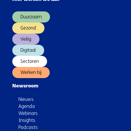
over
(Hoofdnavigatie)
Duurzaam
Gezond
Veilig
Digitaal
Sectoren
Werken bij
Newsroom
Nieuws
Agenda
Webinars
Insights
Podcasts