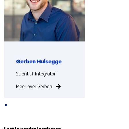
op)
Gerben Hulsegge
Functie:
Scientist Integrator
Meer over Gerben
Terug
naar