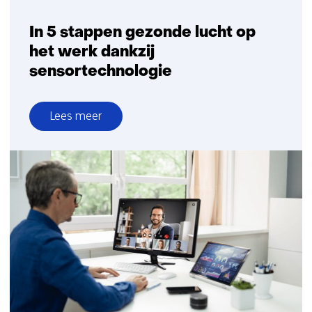
In 5 stappen gezonde lucht op
het werk dankzij
sensortechnologie
Lees meer
over
In
5
stappen
gezonde
lucht
op
het
werk
dankzij
sensortechnologie