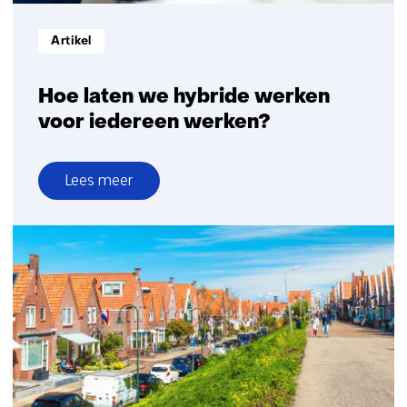
Informatietype:
Artikel
Hoe laten we hybride werken
voor iedereen werken?
Lees meer
over
Hoe
laten
we
hybride
werken
voor
iedereen
werken?