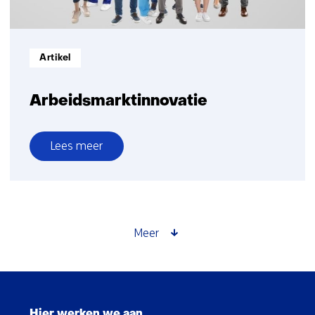
Informatietype:
Artikel
Arbeidsmarktinnovatie
Lees meer
over
Arbeidsmarktinnovatie
Meer
Sla
navigatie
Hier werken we aan