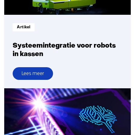
Informatietype:
Artikel
Systeemintegratie voor robots
in kassen
Lees meer
over
Systeemintegratie
voor
robots
in
kassen