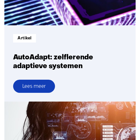
Informatietype:
Artikel
AutoAdapt: zelflerende
adaptieve systemen
Lees meer
over
AutoAdapt:
zelflerende
adaptieve
systemen