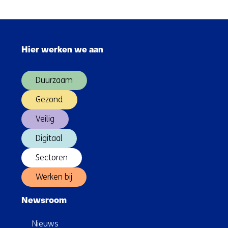
systemen
Sla
navigatie
Hier werken we aan
over
(Hoofdnavigatie)
Duurzaam
Gezond
Veilig
Digitaal
Sectoren
Werken bij
Newsroom
Nieuws