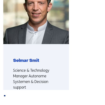
met
ons
op)
Selmar Smit
Functie:
Science & Technology
Manager Autonome
Systemen & Decision
support
Meer over Selmar