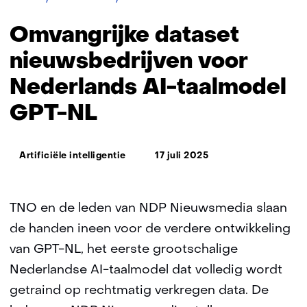
dataset
nieuwsbedrijven
Omvangrijke dataset
voor
Nederlands
nieuwsbedrijven voor
AI-
Nederlands AI-taalmodel
taalmodel
GPT-
GPT-NL
NL
Thema:
Artificiële intelligentie
17 juli 2025
TNO en de leden van NDP Nieuwsmedia slaan
de handen ineen voor de verdere ontwikkeling
van GPT-NL, het eerste grootschalige
Nederlandse AI-taalmodel dat volledig wordt
getraind op rechtmatig verkregen data. De