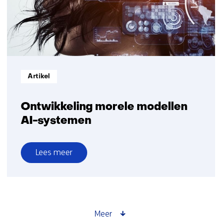
Informatietype:
Artikel
Ontwikkeling morele modellen
AI-systemen
Lees meer
over
Ontwikkeling
morele
modellen
AI-
Meer