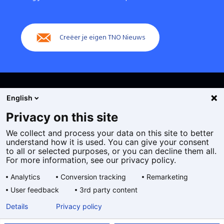
(Hoofdnavigatie)
Creëer je eigen TNO Nieuws
English
Privacy on this site
We collect and process your data on this site to better
Cookies
understand how it is used. You can give your consent
Privacy statement
to all or selected purposes, or you can decline them all.
Toegankelijkheid
For more information, see our privacy policy.
Disclaimer
Analytics
Conversion tracking
Remarketing
Algemene voorwaarden
User feedback
3rd party content
Geselecteerde
NL
Details
Privacy policy
taal: