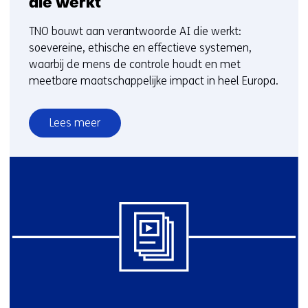
die werkt
TNO bouwt aan verantwoorde AI die werkt:
soevereine, ethische en effectieve systemen,
waarbij de mens de controle houdt en met
meetbare maatschappelijke impact in heel Europa.
Lees meer
over
TNO’s
visie
op
verantwoorde
AI
die
werkt