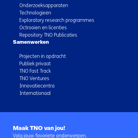
Onderzoeksapparaten
Technologieën
Exploratory research programmes
Octrooien en licenties
Repository TNO Publicaties
Samenwerken
Projecten in opdracht
Publiek privaat
TNO Fast Track
TNO Ventures
Innovatiecentra
Internationaal
Terug
naar
Maak TNO van jou!
navigatie
Volg jouw favoriete onderwerpen.