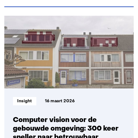
met
ons
op)
54
resultaten,
getoond
6
t/m
10
Informatietype:
Insight
16 maart 2026
Computer vision voor de
gebouwde omgeving: 300 keer
sneller naar betrouwbaar