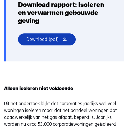
Download rapport: Isoleren
i
e
en verwarmen gebouwde
u
geving
w
v
(opent
Download
e
(pdf)
in
n
nieuw
s
venster)
t
e
r
)
Alleen isoleren niet voldoende
Uit het onderzoek blijkt dat corporaties jaarlijks wel veel
woningen isoleren maar dat het aandeel woningen dat
daadwerkelijk van het gas afgaat, beperkt is. Jaarlijks
worden nu circa 53.000 corporatiewoningen geïsoleerd