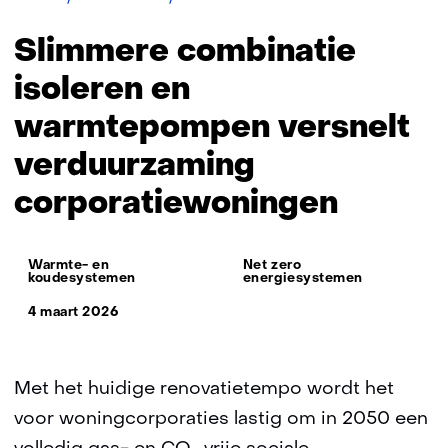
combinatie
isoleren
Slimmere combinatie
en
warmtepompen
isoleren en
versnelt
warmtepompen versnelt
verduurzaming
corporatiewoningen
verduurzaming
corporatiewoningen
Thema:
Warmte- en
Net zero
koudesystemen
energiesystemen
4 maart 2026
Met het huidige renovatietempo wordt het
voor woningcorporaties lastig om in 2050 een