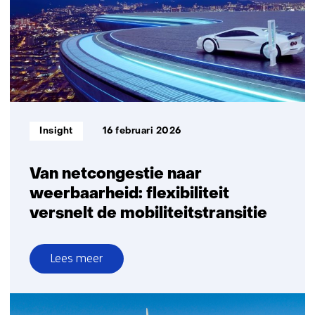
Nederlanders
verwarmen
met
airco
Informatietype:
Insight
16 februari 2026
Van netcongestie naar
weerbaarheid: flexibiliteit
versnelt de mobiliteitstransitie
Lees meer
over
Van
netcongestie