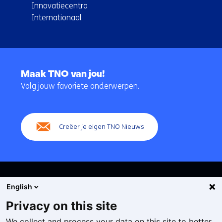
Innovatiecentra
Internationaal
Terug
naar
Maak TNO van jou!
navigatie
Volg jouw favoriete onderwerpen.
(Hoofdnavigatie)
Creëer je eigen TNO Nieuws
English
Privacy on this site
We collect and process your data on this site to better
Cookies