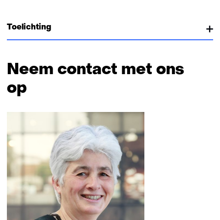
Toelichting
Neem contact met ons
op
Sla
navigatie
over
(Neem
contact
met
ons
op)