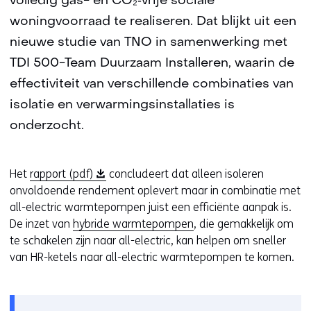
volledig gas- en CO₂‑vrije sociale
woningvoorraad te realiseren. Dat blijkt uit een
nieuwe studie van TNO in samenwerking met
TDI 500-Team Duurzaam Installeren, waarin de
effectiviteit van verschillende combinaties van
isolatie en verwarmingsinstallaties is
onderzocht.
(
Het
rapport (pdf)
concludeert dat alleen isoleren
o
onvoldoende rendement oplevert maar in combinatie met
p
all-electric warmtepompen juist een efficiënte aanpak is.
e
De inzet van
hybride warmtepompen
, die gemakkelijk om
n
te schakelen zijn naar all-electric, kan helpen om sneller
t
van HR-ketels naar all-electric warmtepompen te komen.
i
n
n