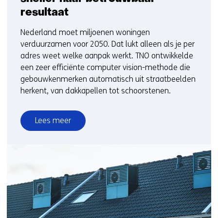
resultaat
Nederland moet miljoenen woningen
verduurzamen voor 2050. Dat lukt alleen als je per
adres weet welke aanpak werkt. TNO ontwikkelde
een zeer efficiënte computer vision-methode die
gebouwkenmerken automatisch uit straatbeelden
herkent, van dakkapellen tot schoorstenen.
Lees meer
over
Computer
vision
voor
de
gebouwde
omgeving:
300