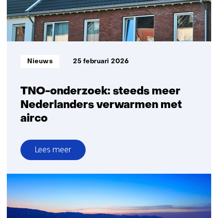
keer
sneller
naar
betrouwbaar
resultaat
Informatietype:
Nieuws
25 februari 2026
TNO-onderzoek: steeds meer
Nederlanders verwarmen met
airco
Lees meer
over
TNO-
onderzoek:
steeds
meer