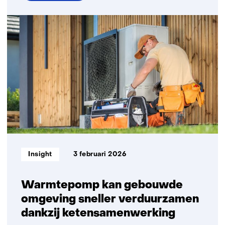
over
Decentrale
ontwikkelingen
bieden
groot
potentieel
voor
lagere
netinvesteringen
Informatietype:
Insight
3 februari 2026
Warmtepomp kan gebouwde
omgeving sneller verduurzamen
dankzij ketensamenwerking