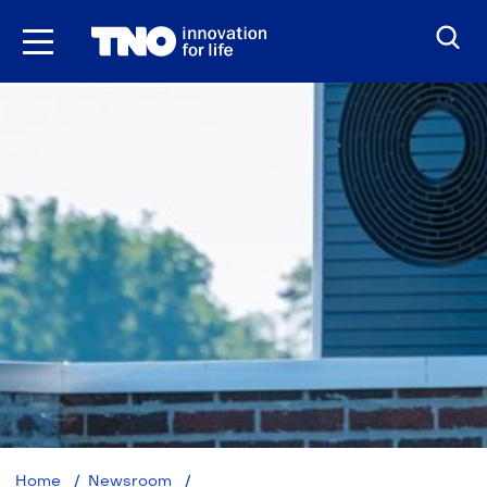
Ga
naar
inhoud
Slimmere
Home
Newsroom