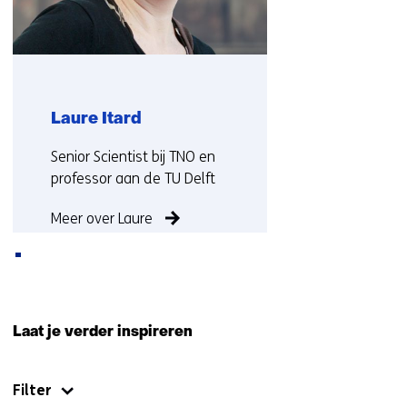
Laure Itard
Functie:
Senior Scientist bij TNO en
professor aan de TU Delft
Meer over Laure
Terug
naar
Laat je verder inspireren
navigatie
(Neem
Filter
contact