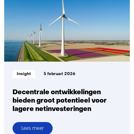
naar
weerbaarheid:
flexibiliteit
versnelt
de
mobiliteitstransitie
Informatietype:
Insight
5 februari 2026
Decentrale ontwikkelingen
bieden groot potentieel voor
lagere netinvesteringen
Lees meer