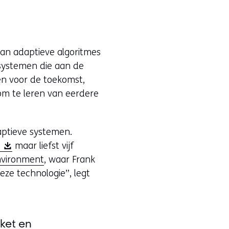
 van adaptieve algoritmes
 systemen die aan de
en voor de toekomst,
 om te leren van eerdere
aptieve systemen.
(
)
maar liefst vijf
o
Environment
, waar Frank
p
eze technologie”, legt
e
n
t
ket en
i