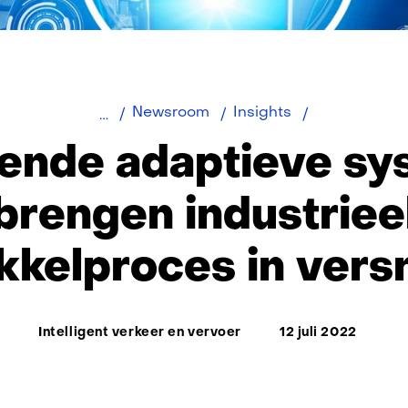
Zelflerende
Newsroom
Insights
adaptieve
rende adaptieve s
systemen
brengen
brengen industriee
industrieel
ontwikkelpro
kkelproces in versn
in
versnelling
Thema:
Intelligent verkeer en vervoer
12 juli 2022