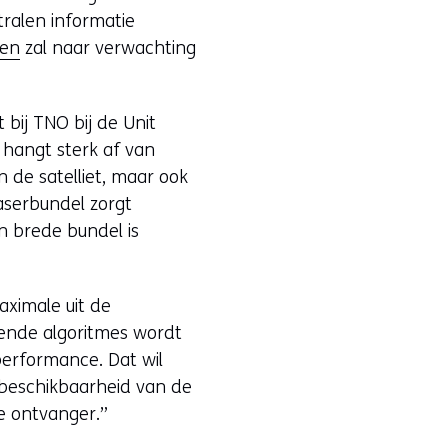
tralen informatie
ten
zal naar verwachting
 bij TNO bij de Unit
 hangt sterk af van
n de satelliet, maar ook
aserbundel zorgt
en brede bundel is
ximale uit de
rende algoritmes wordt
performance. Dat wil
n beschikbaarheid van de
de ontvanger.”