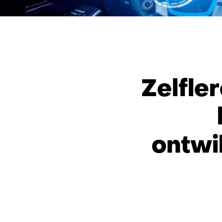
Zelfle
ontwi