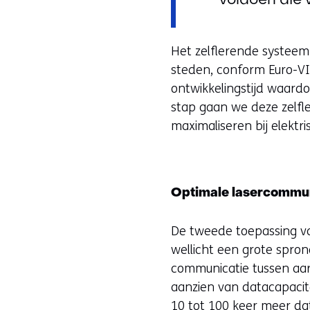
voldoen die 
Het zelflerende systeem 
steden, conform Euro-VI
ontwikkelingstijd waard
stap gaan we deze zelfl
maximaliseren bij elektri
Optimale lasercommuni
De tweede toepassing va
wellicht een grote spro
communicatie tussen aar
aanzien van datacapacite
10 tot 100 keer meer d