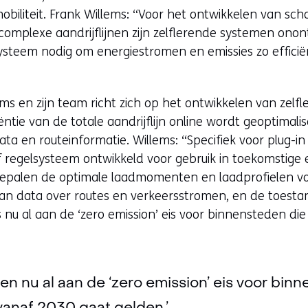
obiliteit. Frank Willems: “Voor het ontwikkelen van sch
omplexe aandrijflijnen zijn zelflerende systemen onont
ysteem nodig om energiestromen en emissies zo efficiën
ms en zijn team richt zich op het ontwikkelen van zelf
iëntie van de totale aandrijflijn online wordt geoptima
ta en routeinformatie. Willems: “Specifiek voor plug-in
regelsysteem ontwikkeld voor gebruik in toekomstige em
epalen de optimale laadmomenten en laadprofielen voor
an data over routes en verkeersstromen, en de toestan
nu al aan de ‘zero emission’ eis voor binnensteden di
en nu al aan de ‘zero emission’ eis voor bin