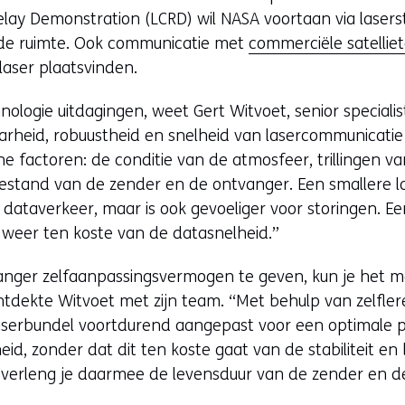
lay Demonstration (LCRD) wil NASA voortaan via lasers
de ruimte. Ook communicatie met
commerciële satellie
laser plaatsvinden.
ologie uitdagingen, weet Gert Witvoet, senior specialist
aarheid, robuustheid en snelheid van lasercommunicatie
ne factoren: de conditie van de atmosfeer, trillingen va
stand van de zender en de ontvanger. Een smallere l
r dataverkeer, maar is ook gevoeliger voor storingen. E
 weer ten koste van de datasnelheid.”
nger zelfaanpassingsvermogen te geven, kun je het ma
ontdekte Witvoet met zijn team. “Met behulp van zelfle
laserbundel voortdurend aangepast voor een optimale 
id, zonder dat dit ten koste gaat van de stabiliteit e
jd verleng je daarmee de levensduur van de zender en 