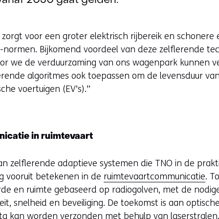
vanaf 2030 gaat gelden.’
zorgt voor een groter elektrisch rijbereik en schonere 
-normen. Bijkomend voordeel van deze zelflerende tech
oor we de verduurzaming van ons wagenpark kunnen ve
erende algoritmes ook toepassen om de levensduur van 
sche voertuigen (EV’s).”
catie in ruimtevaart
n zelflerende adaptieve systemen die TNO in de prakti
ng vooruit betekenen in de
ruimtevaartcommunicatie
. T
de en ruimte gebaseerd op radiogolven, met de nodig
it, snelheid en beveiliging. De toekomst is aan optisch
ata kan worden verzonden met behulp van laserstrale