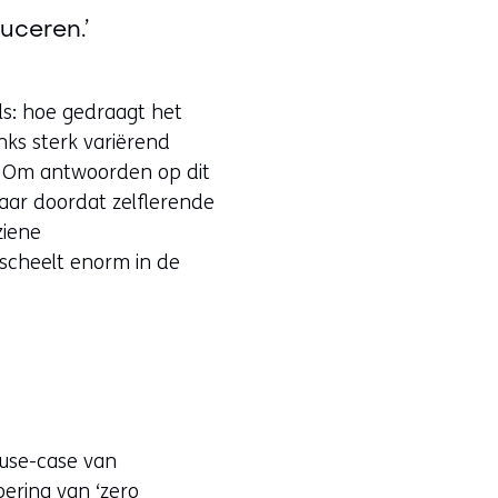
n
uceren.’
n
i
als: hoe gedraagt het
e
nks sterk variërend
u
? Om antwoorden op dit
w
Maar doordat zelflerende
v
ziene
e
 scheelt enorm in de
n
s
t
e
r
)
 use-case van
oering van ‘zero