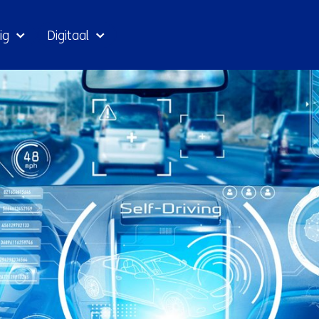
Ga
ig
Digitaal
naar
inhoud