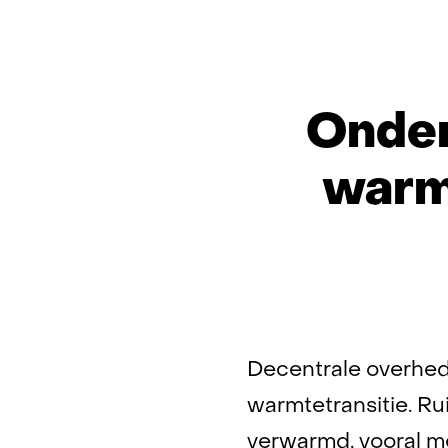
Onder
warmt
Decentrale overhed
warmtetransitie. Ru
verwarmd, vooral m