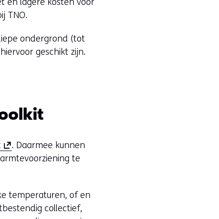
et en lagere kosten voor
ij TNO.
iepe ondergrond (tot
iervoor geschikt zijn.
olkit
(
t
. Daarmee kunnen
o
armtevoorziening te
p
e
ke temperaturen, of en
n
bestendig collectief,
t