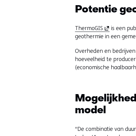
Potentie g
(
ThermoGIS
is een pub
o
geothermie in een gemee
p
Overheden en bedrijven 
e
hoeveelheid te producer
n
(economische haalbaarh
t
i
n
n
Mogelijkhed
i
model
e
u
w
“De combinatie van duu
v