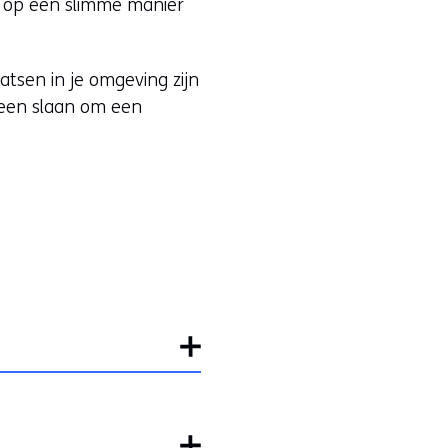
k op een slimme manier
i
n
n
atsen in je omgeving zijn
i
een slaan om een
e
u
w
v
e
n
s
t
e
r
)
(
v