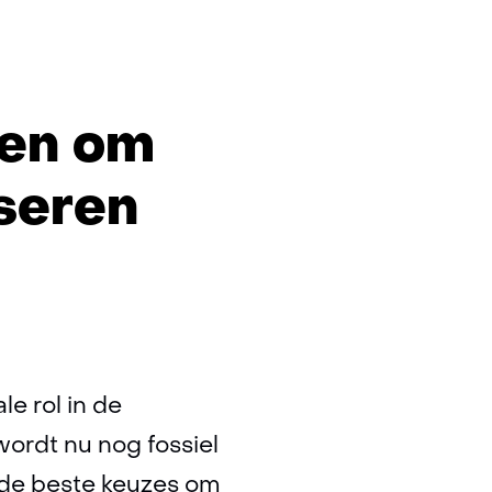
ng
ten om
ie
iseren
e rol in de
wordt nu nog fossiel
 de beste keuzes om