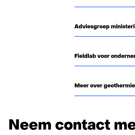
i
t
e
r
Adviesgroep minister
)
Fieldlab voor ondern
Meer over geothermie
r
Neem contact me