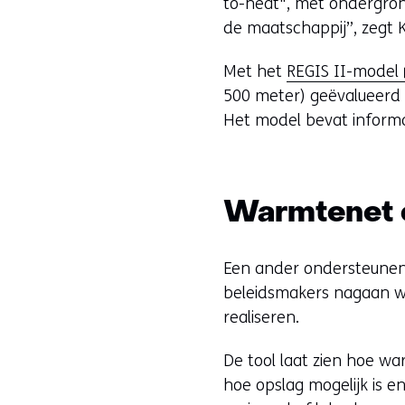
to-heat", met ondergrond
e
de maatschappij”, zegt K
n
s
(
Met het
REGIS II-model
t
500 meter) geëvalueerd w
e
Het model bevat informa
r
)
(
t
Warmtenet o
v
i
e
r
Een ander ondersteunen
w
i
beleidsmakers nagaan we
i
realiseren.
j
De tool laat zien hoe w
s
hoe opslag mogelijk is e
t