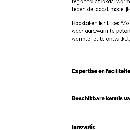
regionaal of lokaal war
n
tegen de laagst mogelijke
a
a
Hopstaken licht toe: ‘‘Z
r
t
waar aardwarmte potent
e
warmtenet te ontwikkel
e
r
n
)
a
(
n
Expertise en faciliteit
d
e
r
r
e
i
Beschikbare kennis v
w
j
e
b
t
s
Innovatie