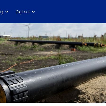
Ga
ig
Digitaal
naar
inhoud