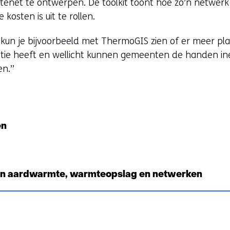
mtenet te ontwerpen. De toolkit toont hoe zo’n netwer
e
 kosten is uit te rollen.
n
s
o kun je bijvoorbeeld met ThermoGIS zien of er meer pla
ie heeft en wellicht kunnen gemeenten de handen in
e
en.”
v
en
e
w
an aardwarmte, warmteopslag en netwerken
s
n