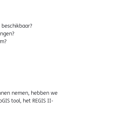
n beschikbaar?
ingen?
rm?
e kunnen nemen, hebben we
GIS tool, het REGIS II-