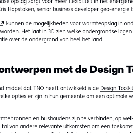
se opslag zorgt voor meer flexibiliteit in het energien
ris Hopstaken, senior business developer geo-energie b
kunnen de mogelijkheden voor warmteopslag in ond
o
orden. Het laat in 3D zien welke ondergrondse lagen h
p
tie over de ondergrond van heel het land.
e
n
ntwerpen met de Design To
n
n
d middel dat TNO heeft ontwikkeld is de
Design Toolki
lke opties er zijn in hun gemeente om een optimale w
e
u
armtebronnen en huishoudens zijn te verbinden, op wel
w
n tal van andere relevante uitkomsten om een toekomst
v