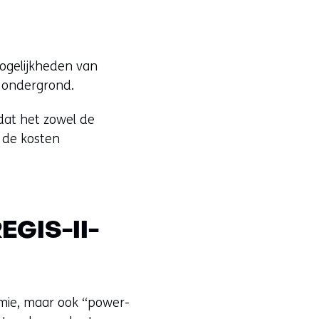
mogelijkheden van
e ondergrond.
dat het zowel de
 de kosten
EGIS-II-
mie, maar ook “power-