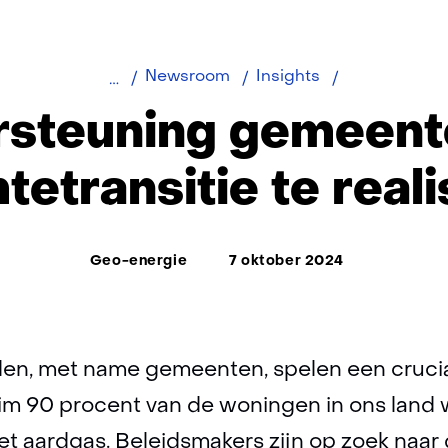
Ondersteuni
Newsroom
Insights
gemeenten
steuning gemeen
om
warmtetransit
etransitie te real
te
realiseren
Thema:
Geo-energie
7 oktober 2024
en, met name gemeenten, spelen een crucial
im 90 procent van de woningen in ons land 
et aardgas. Beleidsmakers zijn op zoek naar