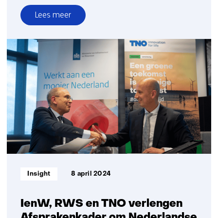
Lees meer
over
Building
Materials
and
Structures
Informatietype:
Insight
8 april 2024
IenW, RWS en TNO verlengen
Afsprakenkader om Nederlandse