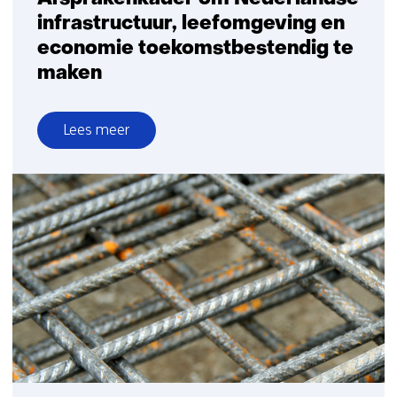
infrastructuur, leefomgeving en
economie toekomstbestendig te
maken
Lees meer
over
IenW,
RWS
en
TNO
verlengen
Afsprakenkader
om
Nederlandse
infrastructuur,
leefomgeving
en