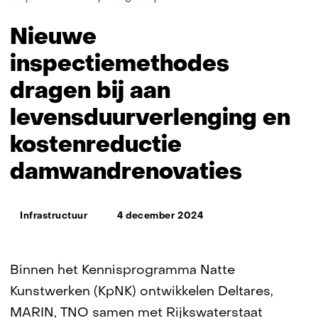
inspectiemethodes
dragen
Nieuwe
bij
aan
inspectiemethodes
levensduurverlenging
dragen bij aan
en
kostenreductie
levensduurverlenging en
damwandrenovaties
kostenreductie
damwandrenovaties
Thema:
Infrastructuur
4 december 2024
Binnen het Kennisprogramma Natte
Kunstwerken (KpNK) ontwikkelen Deltares,
MARIN, TNO samen met Rijkswaterstaat