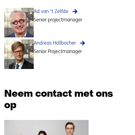
Ad van 't Zelfde
Senior projectmanager
Andreas Höllbacher
Senior Projectmanager
Neem contact met ons
op
Sla
navigatie
over