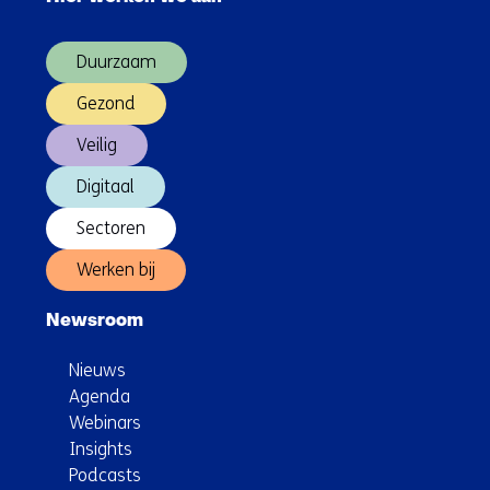
over
(Hoofdnavigatie)
Duurzaam
Gezond
Veilig
Digitaal
Sectoren
Werken bij
Newsroom
Nieuws
Agenda
Webinars
Insights
Podcasts