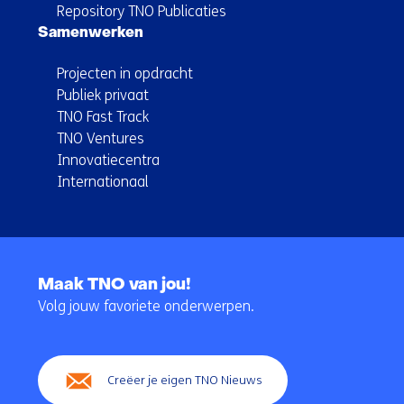
Repository TNO Publicaties
Samenwerken
Projecten in opdracht
Publiek privaat
TNO Fast Track
TNO Ventures
Innovatiecentra
Internationaal
Terug
naar
Maak TNO van jou!
navigatie
Volg jouw favoriete onderwerpen.
(Hoofdnavigatie)
Creëer je eigen TNO Nieuws