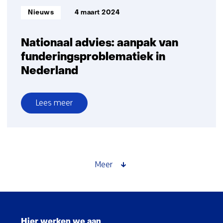
economie
Informatietype:
Nieuws
4 maart 2024
toekomstbestendig
te
maken
Nationaal advies: aanpak van
funderingsproblematiek in
Nederland
Lees meer
over
Nationaal
advies:
aanpak
van
Meer
funderingsproblematiek
in
Nederland
Sla
navigatie
Hier werken we aan