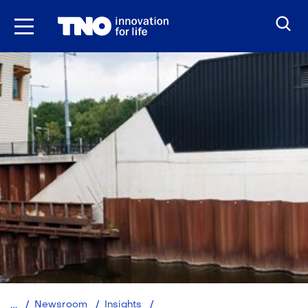
Ga
naar
inhoud
Nieuwe
Newsroom
Insights