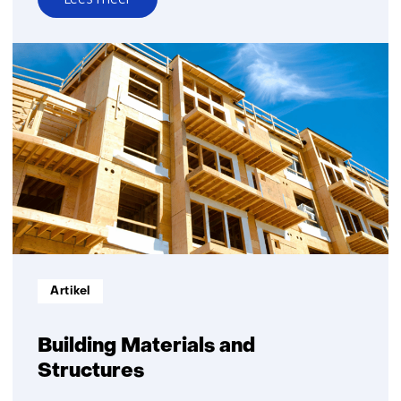
over
Maak
infrastructuur
slimmer
en
duurzamer
met
digitale
replica’s
Informatietype:
Artikel
Building Materials and
Structures