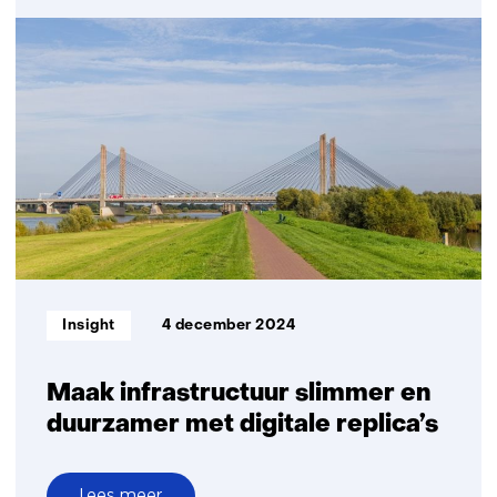
Leren
van
het
verleden
maakt
renovatieopgave
natte
kunstwerken
beter
planbaar
Informatietype:
Insight
4 december 2024
Maak infrastructuur slimmer en
duurzamer met digitale replica’s
Lees meer