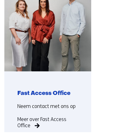
(Neem
contact
met
ons
op)
Fast Access Office
Functie:
Neem contact met ons op
Meer over Fast Access
Office