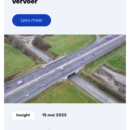
vervoer
Lees meer
over
TNO
lanceert
Motion
Comfort
Institute
voor
geautomatiseerd
vervoer
Informatietype:
Insight
15 mei 2025