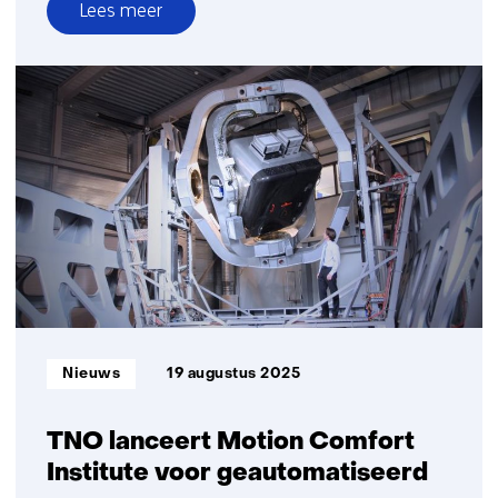
Lees meer
over
Hoe
is
het
nu
met:
YER
winnaar
Chris
van
der
Ploeg
Informatietype:
Nieuws
19 augustus 2025
TNO lanceert Motion Comfort
Institute voor geautomatiseerd