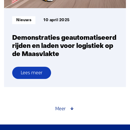
werken
aan
de
Informatietype:
Nieuws
10 april 2025
mobiliteit
van
de
Demonstraties geautomatiseerd
toekomst
rijden en laden voor logistiek op
de Maasvlakte
Lees meer
over
Demonstraties
geautomatiseerd
rijden
en
Meer
laden
voor
logistiek