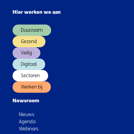
Sla
op
navigatie
de
Hier werken we aan
over
Maasvlakte
(Hoofdnavigatie)
Duurzaam
Gezond
Veilig
Digitaal
Sectoren
Werken bij
Newsroom
Nieuws
Agenda
Webinars