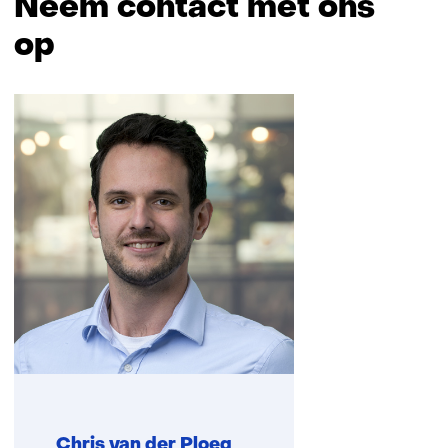
Neem contact met ons
op
Sla
navigatie
over
(Neem
contact
met
ons
op)
Chris van der Ploeg