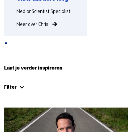
Functie:
Medior Scientist Specialist
Meer over Chris
Terug
naar
Laat je verder inspireren
navigatie
(Neem
Filter
contact
met
ons
op)
60
resultaten,
getoond
6