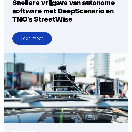
Snellere vrijgave van autonome
software met DeepScenario en
TNO’s StreetWise
Lees meer
over
Snellere
vrijgave
van
autonome
software
met
DeepScenario
en
TNO’s
StreetWise