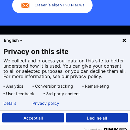
Creëer je eigen TNO Nieuws
English
Privacy on this site
We collect and process your data on this site to better
Cookies
understand how it is used. You can give your consent
Privacy statement
to all or selected purposes, or you can decline them all.
Toegankelijkheid
For more information, see our privacy policy.
Disclaimer
Analytics
Conversion tracking
Remarketing
Algemene voorwaarden
User feedback
3rd party content
Geselecteerde
NL
Details
Privacy policy
taal:
Accept all
Decline all
Powered by