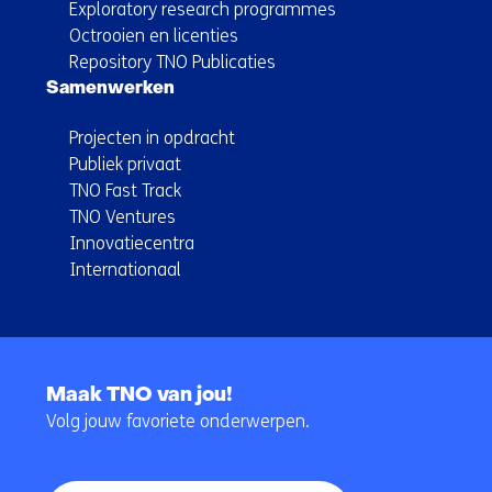
Exploratory research programmes
Octrooien en licenties
Repository TNO Publicaties
Samenwerken
Projecten in opdracht
Publiek privaat
TNO Fast Track
TNO Ventures
Innovatiecentra
Internationaal
Terug
naar
Maak TNO van jou!
navigatie
Volg jouw favoriete onderwerpen.
(Hoofdnavigatie)