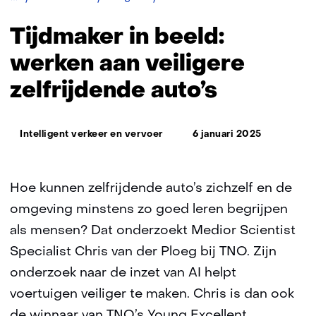
aan
veiligere
Tijdmaker in beeld:
zelfrijdende
auto’s
werken aan veiligere
zelfrijdende auto’s
Thema:
Intelligent verkeer en vervoer
6 januari 2025
Hoe kunnen zelfrijdende auto’s zichzelf en de
omgeving minstens zo goed leren begrijpen
als mensen? Dat onderzoekt Medior Scientist
Specialist Chris van der Ploeg bij TNO. Zijn
onderzoek naar de inzet van AI helpt
voertuigen veiliger te maken. Chris is dan ook
de winnaar van TNO’s Young Excellent