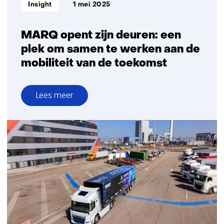
Informatietype:
Insight
1 mei 2025
MARQ opent zijn deuren: een
plek om samen te werken aan de
mobiliteit van de toekomst
Lees meer
over
MARQ
opent
zijn
deuren:
een
plek
om
samen
te